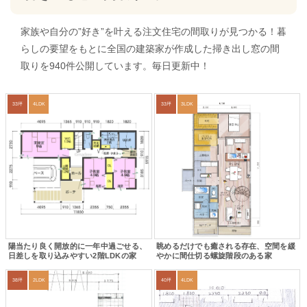
家族や自分の”好き”を叶える注文住宅の間取りが見つかる！暮
らしの要望をもとに全国の建築家が作成した掃き出し窓の間
取りを940件公開しています。毎日更新中！
33坪
4LDK
33坪
3LDK
陽当たり良く開放的に一年中過ごせる、
眺めるだけでも癒される存在、空間を緩
日差しを取り込みやすい2階LDKの家
やかに間仕切る螺旋階段のある家
38坪
2LDK
40坪
4LDK