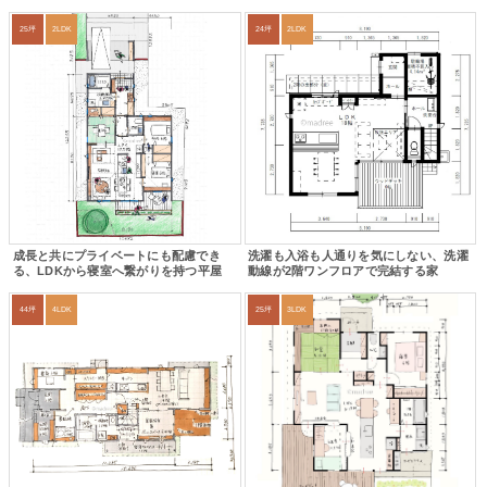
25坪
2LDK
24坪
2LDK
成長と共にプライベートにも配慮でき
洗濯も入浴も人通りを気にしない、洗濯
る、LDKから寝室へ繋がりを持つ平屋
動線が2階ワンフロアで完結する家
44坪
4LDK
25坪
3LDK