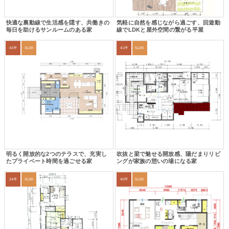
快適な裏動線で生活感を隠す、共働きの
気軽に自然を感じながら過ごす、回遊動
毎日を助けるサンルームのある家
線でLDKと屋外空間の繋がる平屋
43坪
3LDK
41坪
5LDK
明るく開放的な2つのテラスで、充実し
吹抜と梁で魅せる開放感、陽だまりリビ
たプライベート時間を過ごせる家
ングが家族の憩いの場になる家
24坪
3LDK
40坪
5LDK