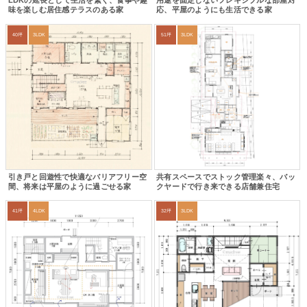
LDKの延長として生活を繋ぐ、食事や趣
用途を固定しないフレキシブルな部屋対
味を楽しむ居住感テラスのある家
応、平屋のようにも生活できる家
40坪
3LDK
51坪
3LDK
引き戸と回遊性で快適なバリアフリー空
共有スペースでストック管理楽々、バッ
間、将来は平屋のように過ごせる家
クヤードで行き来できる店舗兼住宅
41坪
4LDK
32坪
3LDK