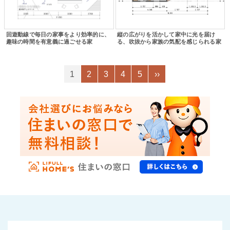
回遊動線で毎日の家事をより効率的に、
縦の広がりを活かして家中に光を届け
趣味の時間を有意義に過ごせる家
る、吹抜から家族の気配を感じられる家
1
2
3
4
5
››