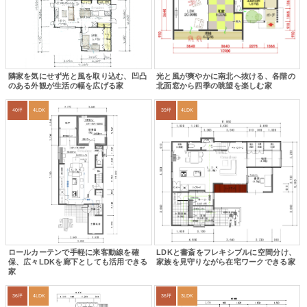
隣家を気にせず光と風を取り込む、凹凸
光と風が爽やかに南北へ抜ける、各階の
のある外観が生活の幅を広げる家
北面窓から四季の眺望を楽しむ家
40坪
4LDK
39坪
4LDK
ロールカーテンで手軽に来客動線を確
LDKと書斎をフレキシブルに空間分け、
保、広々LDKを廊下としても活用できる
家族を見守りながら在宅ワークできる家
家
36坪
4LDK
36坪
3LDK