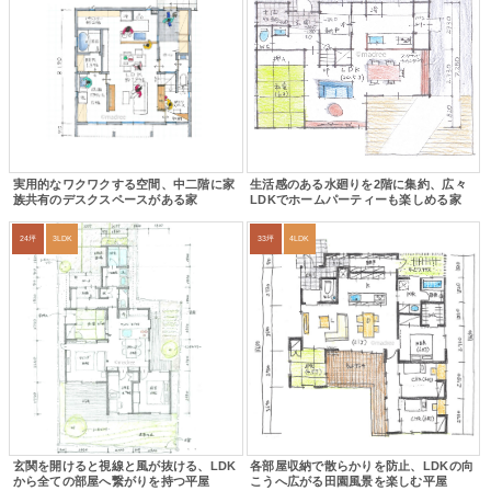
実用的なワクワクする空間、中二階に家
生活感のある水廻りを2階に集約、広々
族共有のデスクスペースがある家
LDKでホームパーティーも楽しめる家
24坪
3LDK
33坪
4LDK
玄関を開けると視線と風が抜ける、LDK
各部屋収納で散らかりを防止、LDKの向
から全ての部屋へ繋がりを持つ平屋
こうへ広がる田園風景を楽しむ平屋