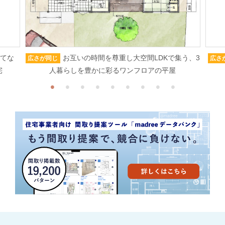
もてな
お互いの時間を尊重し大空間LDKで集う、3
広さが同じ
広さ
宅
人暮らしを豊かに彩るワンフロアの平屋