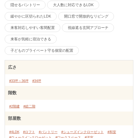
隠せるパントリー
大人数に対応できるLDK
緩やかに区切られたLDK
開口窓で開放的なリビング
来客対応しやすい客間配置
視線遮る玄関アプローチ
来客が気軽に宿泊できる
子どものプライベート守る個室の配置
広さ
#33坪～36坪
#34坪
階数
#2階建
#総二階
部屋数
#4LDK
#ロフト
#パントリー
#シューズインクローゼット
#和室
#ウォークインクローゼット
#ワークスペース
#洋室