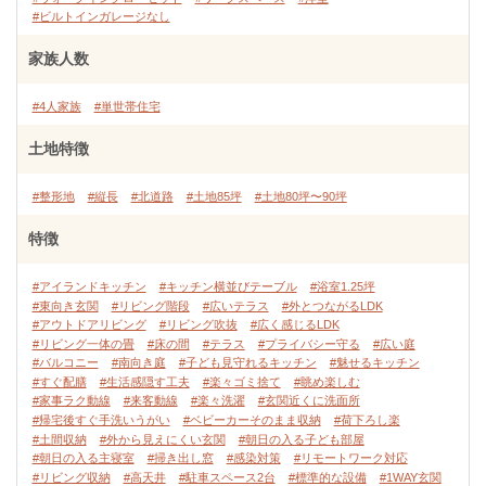
#ビルトインガレージなし
家族人数
#4人家族
#単世帯住宅
土地特徴
#整形地
#縦長
#北道路
#土地85坪
#土地80坪〜90坪
特徴
#アイランドキッチン
#キッチン横並びテーブル
#浴室1.25坪
#東向き玄関
#リビング階段
#広いテラス
#外とつながるLDK
#アウトドアリビング
#リビング吹抜
#広く感じるLDK
#リビング一体の畳
#床の間
#テラス
#プライバシー守る
#広い庭
#バルコニー
#南向き庭
#子ども見守れるキッチン
#魅せるキッチン
#すぐ配膳
#生活感隠す工夫
#楽々ゴミ捨て
#眺め楽しむ
#家事ラク動線
#来客動線
#楽々洗濯
#玄関近くに洗面所
#帰宅後すぐ手洗いうがい
#ベビーカーそのまま収納
#荷下ろし楽
#土間収納
#外から見えにくい玄関
#朝日の入る子ども部屋
#朝日の入る主寝室
#掃き出し窓
#感染対策
#リモートワーク対応
#リビング収納
#高天井
#駐車スペース2台
#標準的な設備
#1WAY玄関