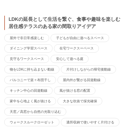
LDKの延長として生活を繋ぐ、食事や趣味を楽しむ
居住感テラスのある家の間取りアイデア
屋外で非日常感楽しむ
子どもが自由に遊べるスペース
ダイニング学習スペース
在宅ワークスーペース
見守るワークスペース
安心して遊べる庭
物をLDKに持ち込まない動線
片付けしながらの帰宅後動線
バルコニーで楽々布団干し
屋内外が繋がる回遊動線
キッチン中心の回遊動線
風が抜ける窓の配置
家中を心地よく風が抜ける
大きな吹抜で採光確保
天窓／高窓から自然の光取り込む
ウォークスルークローゼット
適所収納で使いやすく片付ける