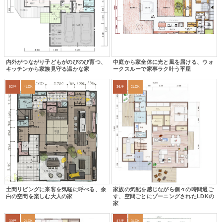
内外がつながり子どもがのびのび育つ、
中庭から家全体に光と風を届ける、ウォ
キッチンから家族見守る温かな家
ークスルーで家事ラク叶う平屋
52坪
4LDK
36坪
2LDK
土間リビングに来客を気軽に呼べる、余
家族の気配を感じながら個々の時間過ご
白の空間を楽しむ大人の家
す、空間ごとにゾーニングされたLDKの
家
30坪
2LDK
47坪
3LDK