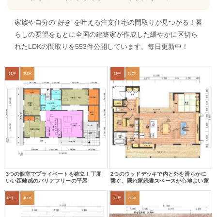
家族や自分の”好き”を叶える注文住宅の間取りが見つかる！暮
らしの要望をもとに全国の建築家が作成した緩やかに区切ら
れたLDKの間取りを553件公開しています。毎日更新中！
31坪
3LDK
39坪
3LDK
3つの個室でプライベートを確立！丁度
2つのウッドデッキで内と外を滑らかに
いい距離感のバリアフリーの平屋
繋ぐ、隠れ家読書スペースが心地よい家
42坪～45坪
4LDK
41坪
2LDK