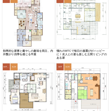
効率的な家事と癒やしの趣味を両立、内
憧れのWTCで毎日の服選びがハッピー
外繋がり四季を感じる平屋
に！友人との宴も楽しむ土間リビングの
ある家
36坪～39坪
4LDK
36坪
3LDK