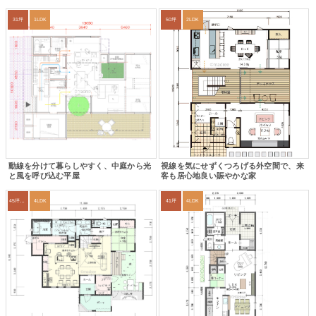
31坪
1LDK
50坪
2LDK
動線を分けて暮らしやすく、中庭から光
視線を気にせずくつろげる外空間で、来
と風を呼び込む平屋
客も居心地良い賑やかな家
45坪～49坪
4LDK
41坪
4LDK