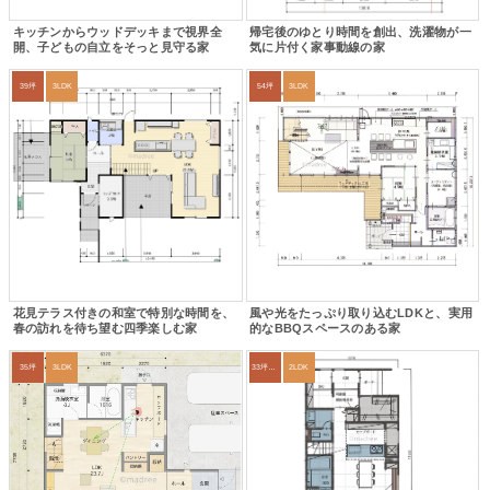
キッチンからウッドデッキまで視界全
帰宅後のゆとり時間を創出、洗濯物が一
開、子どもの自立をそっと見守る家
気に片付く家事動線の家
39坪
3LDK
54坪
3LDK
花見テラス付きの和室で特別な時間を、
風や光をたっぷり取り込むLDKと、実用
春の訪れを待ち望む四季楽しむ家
的なBBQスペースのある家
35坪
3LDK
33坪～36坪
2LDK