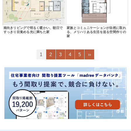
南向きリビングで明るく暖かい、朝日で
家族とコミュニケーションが自然に取れ
すっきり目覚める光に満ちた家
る、メリハリある生活を送る空間作りの
家
1
2
3
4
5
››