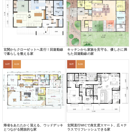
玄関からクローゼットへ直行！回遊動線
キッチンから家族を見守る、優しさに満
で暮らしを整える家
ちた回遊動線の家
54坪
4LDK
36坪
3LDK
帰省をあたたかく迎える、ウッドデッキ
玄関直行WICで身支度スマート、広々テ
とつながる開放的な家
ラスでリフレッシュできる家