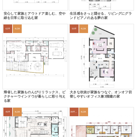
安心して家族とアウトドア楽しむ、空や
生活感をさっと隠せる、リビングにグラ
緑を日常に取り込む家
ンドピアノのある夢の家
62坪
4LDK
50坪
4LDK
帰省した家族ものんびりリラックス、ピ
大きな吹抜が家族をつなぐ、オンオフ切
クチャーウインドウが暮らしに彩り与え
替しやすいオフィス兼3階建の家
る家
45坪
4LDK
39坪～42坪
4LDK