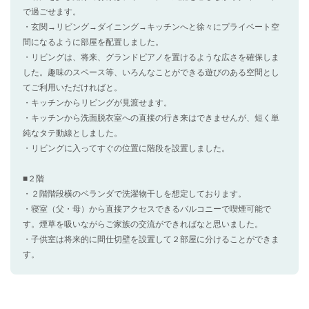
で過ごせます。
・玄関→リビング→ダイニング→キッチンへと徐々にプライベート空
間になるように部屋を配置しました。
・リビングは、将来、グランドピアノを置けるような広さを確保しま
した。趣味のスペース等、いろんなことができる遊びのある空間とし
てご利用いただければと。
・キッチンからリビングが見渡せます。
・キッチンから洗面脱衣室への直接の行き来はできませんが、短く単
純なタテ動線としました。
・リビングに入ってすぐの位置に階段を設置しました。
■２階
・２階階段横のベランダで洗濯物干しを想定しております。
・寝室（父・母）から直接アクセスできるバルコニーで喫煙可能で
す。煙草を吸いながらご家族の交流ができればなと思いました。
・子供室は将来的に間仕切壁を設置して２部屋に分けることができま
す。