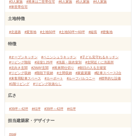
#3人家族
#将来は二世帯住宅
#6人家族
#5人家族
#4人家族
#単世帯住宅
土地特徴
#北道路
#変形地
#土地50坪
#土地50坪〜60坪
#縦長
#密集地
特徴
#オープンキッチン
#ペニンシュラキッチン
#子ども見守れるキッチン
#リビング階段
#浴室1.25坪
#洗面・脱衣室別
#玄関近くに洗面所
#北向き玄関
#2WAY玄関
#将来間仕切り
#朝日の入る主寝室
#リビング収納
#階段下収納
#土間収納
#家庭菜園
#駐車スペース2台
#来客用駐車スペース
#カーポート
#ルーフバルコニー
#標準的な設備
#1階リビング
#リビング吹抜なし
広さ
#39坪～42坪
#41坪
#39坪～42坪
#41坪
担当建築家・デザイナー
moai