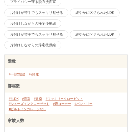
プライバシー守る脱衣洗面室
片付けが苦手でもスッキリ魅せる
緩やかに区切られたLDK
片付けしながらの帰宅後動線
片付けが苦手でもスッキリ魅せる
緩やかに区切られたLDK
片付けしながらの帰宅後動線
階数
#一部2階建
#2階建
部屋数
#4LDK
#洋室
#書斎
#ファミリークローゼット
#シューズインクローゼット
#畳コーナー
#パントリー
#ビルトインガレージなし
家族人数