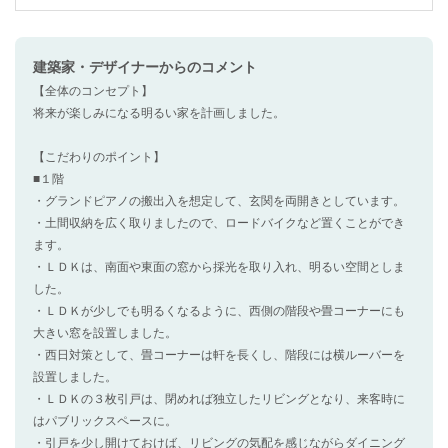
建築家・デザイナー
からのコメント
【全体のコンセプト】
将来が楽しみになる明るい家を計画しました。
【こだわりのポイント】
■１階
・グランドピアノの搬出入を想定して、玄関を両開きとしています。
・土間収納を広く取りましたので、ロードバイクなど置くことができ
ます。
・ＬＤＫは、南面や東面の窓から採光を取り入れ、明るい空間としま
した。
・ＬＤＫが少しでも明るくなるように、西側の階段や畳コーナーにも
大きい窓を設置しました。
・西日対策として、畳コーナーは軒を長くし、階段には横ルーバーを
設置しました。
・ＬＤＫの３枚引戸は、閉めれば独立したリビングとなり、来客時に
はパブリックスペースに。
・引戸を少し開けておけば、リビングの気配を感じながらダイニング