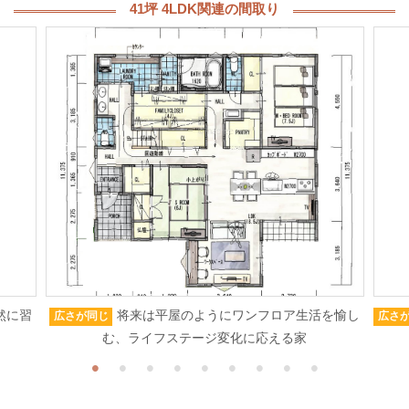
41坪 4LDK関連の間取り
然に習
将来は平屋のようにワンフロア生活を愉し
広さが同じ
広さ
む、ライフステージ変化に応える家