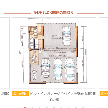
54坪 3LDK関連の間取り
型SIC
ビルトインガレージでバイクを魅せる3階建
広さが同じ
広さ
ての家