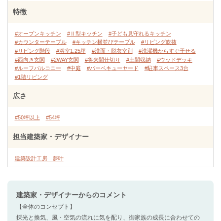
特徴
#オープンキッチン
#Ⅱ型キッチン
#子ども見守れるキッチン
#カウンターテーブル
#キッチン横並びテーブル
#リビング吹抜
#リビング階段
#浴室1.25坪
#洗面・脱衣室別
#洗濯機からすぐ干せる
#西向き玄関
#2WAY玄関
#将来間仕切り
#土間収納
#ウッドデッキ
#ルーフバルコニー
#中庭
#バーベキューヤード
#駐車スペース3台
#1階リビング
広さ
#50坪以上
#54坪
担当建築家・デザイナー
建築設計工房 夢叶
建築家・デザイナー
からのコメント
【全体のコンセプト】
採光と換気、風・空気の流れに気を配り、御家族の成長に合わせての