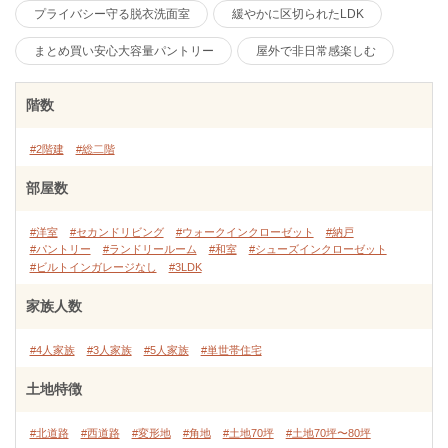
プライバシー守る脱衣洗面室
緩やかに区切られたLDK
まとめ買い安心大容量パントリー
屋外で非日常感楽しむ
階数
#2階建
#総二階
部屋数
#洋室
#セカンドリビング
#ウォークインクローゼット
#納戸
#パントリー
#ランドリールーム
#和室
#シューズインクローゼット
#ビルトインガレージなし
#3LDK
家族人数
#4人家族
#3人家族
#5人家族
#単世帯住宅
土地特徴
#北道路
#西道路
#変形地
#角地
#土地70坪
#土地70坪〜80坪