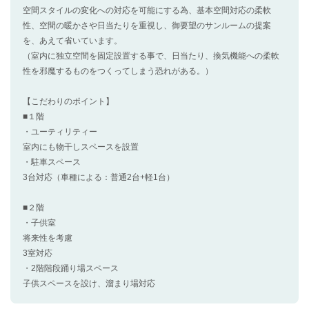
空間スタイルの変化への対応を可能にする為、基本空間対応の柔軟
性、空間の暖かさや日当たりを重視し、御要望のサンルームの提案
を、あえて省いています。
（室内に独立空間を固定設置する事で、日当たり、換気機能への柔軟
性を邪魔するものをつくってしまう恐れがある。）
【こだわりのポイント】
■１階
・ユーティリティー
室内にも物干しスペースを設置
・駐車スペース
3台対応（車種による：普通2台+軽1台）
■２階
・子供室
将来性を考慮
3室対応
・2階階段踊り場スペース
子供スペースを設け、溜まり場対応