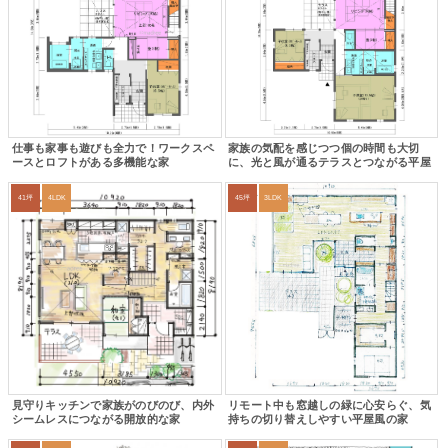
仕事も家事も遊びも全力で！ワークスペ
家族の気配を感じつつ個の時間も大切
ースとロフトがある多機能な家
に、光と風が通るテラスとつながる平屋
41坪
4LDK
45坪
3LDK
見守りキッチンで家族がのびのび、内外
リモート中も窓越しの緑に心安らぐ、気
シームレスにつながる開放的な家
持ちの切り替えしやすい平屋風の家