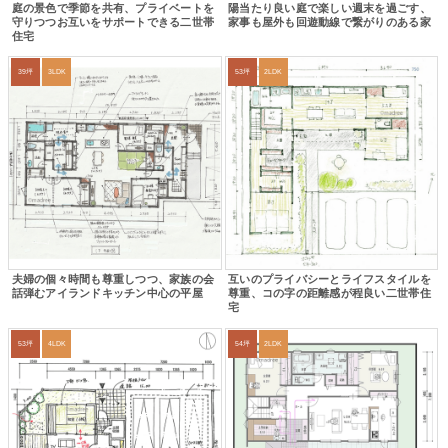
庭の景色で季節を共有、プライベートを
陽当たり良い庭で楽しい週末を過ごす、
守りつつお互いをサポートできる二世帯
家事も屋外も回遊動線で繋がりのある家
住宅
39坪
3LDK
53坪
2LDK
夫婦の個々時間も尊重しつつ、家族の会
互いのプライバシーとライフスタイルを
話弾むアイランドキッチン中心の平屋
尊重、コの字の距離感が程良い二世帯住
宅
53坪
4LDK
54坪
2LDK