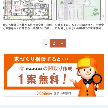
縦にも屋外にも繋がる広々大空間、自然
介護も子育ても互いに助け合う、生活音
と家族を近くに感じる一体感LDKの家
に配慮した程よい距離感の二世帯住宅
1
2
››