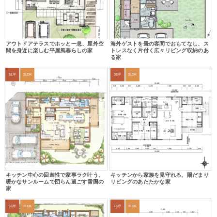
アウトドアテラスでホッと一息、屋外空
海外ゲストを畳の客間でおもてなし、ス
間を身近に楽しむ平屋風暮らしの家
トレスなく片付く広々リビング収納のあ
る家
51坪
3LDK
36坪
3LDK
キッチン中心の回遊性で家事ラク叶う、
キッチンから家族を見守れる、陽だまり
暖かなサンルームで団らん過ごす雪国の
リビングのあたたかな家
家
56坪
2LDK
46坪
3LDK