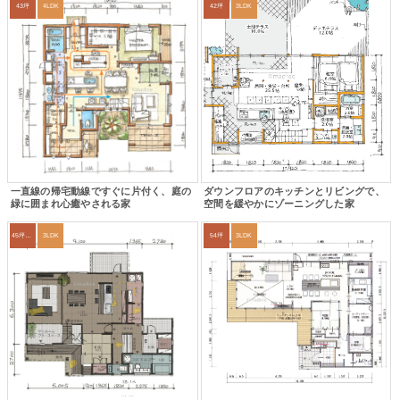
43坪
4LDK
42坪
3LDK
一直線の帰宅動線ですぐに片付く、庭の
ダウンフロアのキッチンとリビングで、
緑に囲まれ心癒やされる家
空間を緩やかにゾーニングした家
45坪～49坪
3LDK
54坪
3LDK