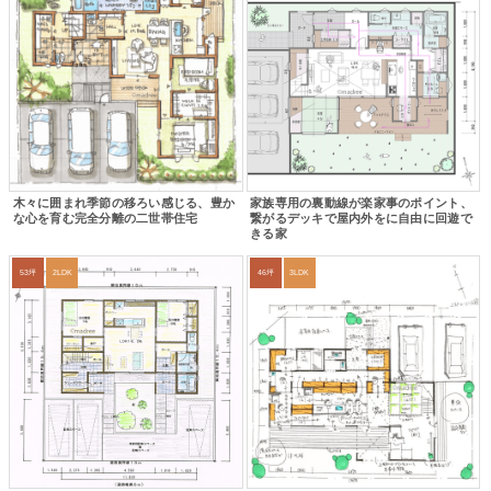
木々に囲まれ季節の移ろい感じる、豊か
家族専用の裏動線が楽家事のポイント、
な心を育む完全分離の二世帯住宅
繋がるデッキで屋内外をに自由に回遊で
きる家
53坪
2LDK
46坪
3LDK