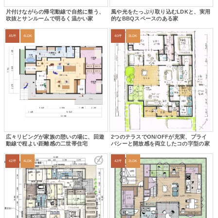
片付けながらの帰宅動線で自然に整う、
風や光をたっぷり取り込むLDKと、実用
吹抜とサンルームで明るく温かい家
的なBBQスペースのある家
45坪
4LDK
40坪
3LDK
広々リビングが家族の憩いの場に、回遊
2つのテラスでON/OFFが充実、プライ
動線で程よい距離感の二世帯住宅
バシーと開放感を両立したコの字型の家
42坪
4LDK
42坪
2LDK