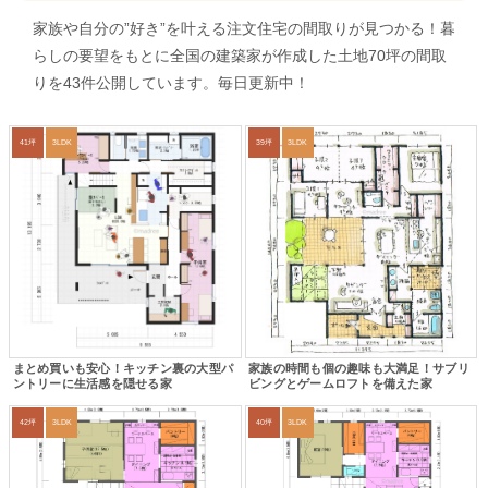
家族や自分の”好き”を叶える注文住宅の間取りが見つかる！暮
らしの要望をもとに全国の建築家が作成した土地70坪の間取
りを43件公開しています。毎日更新中！
41坪
3LDK
39坪
3LDK
まとめ買いも安心！キッチン裏の大型パ
家族の時間も個の趣味も大満足！サブリ
ントリーに生活感を隠せる家
ビングとゲームロフトを備えた家
42坪
3LDK
40坪
3LDK