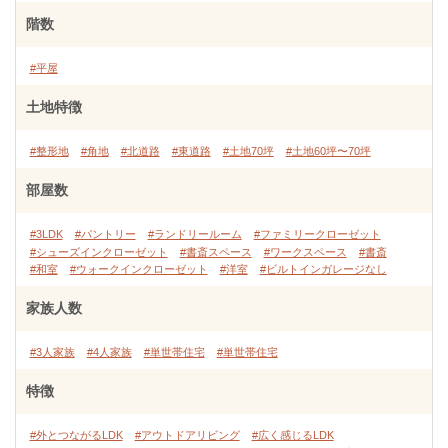
階数
#平屋
土地特徴
#整形地
#角地
#北道路
#東道路
#土地70坪
#土地60坪〜70坪
部屋数
#3LDK
#パントリー
#ランドリールーム
#ファミリークローゼット
#シューズインクローゼット
#書斎スペース
#ワークスペース
#書斎
#和室
#ウォークインクローゼット
#洋室
#ビルトインガレージなし
家族人数
#3人家族
#4人家族
#単世帯住宅
#単世帯住宅
特徴
#外とつながるLDK
#アウトドアリビング
#広く感じるLDK