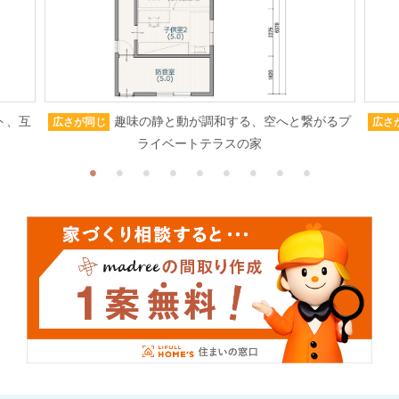
ト、互
趣味の静と動が調和する、空へと繋がるプ
広さが同じ
広さ
ライベートテラスの家