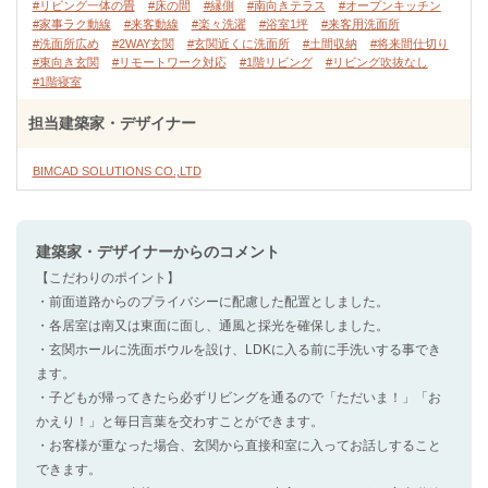
#リビング一体の畳
#床の間
#縁側
#南向きテラス
#オープンキッチン
#家事ラク動線
#来客動線
#楽々洗濯
#浴室1坪
#来客用洗面所
#洗面所広め
#2WAY玄関
#玄関近くに洗面所
#土間収納
#将来間仕切り
#東向き玄関
#リモートワーク対応
#1階リビング
#リビング吹抜なし
#1階寝室
担当建築家・デザイナー
BIMCAD SOLUTIONS CO.,LTD
建築家・デザイナー
からのコメント
【こだわりのポイント】
・前面道路からのプライバシーに配慮した配置としました。
・各居室は南又は東面に面し、通風と採光を確保しました。
・玄関ホールに洗面ボウルを設け、LDKに入る前に手洗いする事でき
ます。
・子どもが帰ってきたら必ずリビングを通るので「ただいま！」「お
かえり！」と毎日言葉を交わすことができます。
・お客様が重なった場合、玄関から直接和室に入ってお話しすること
できます。