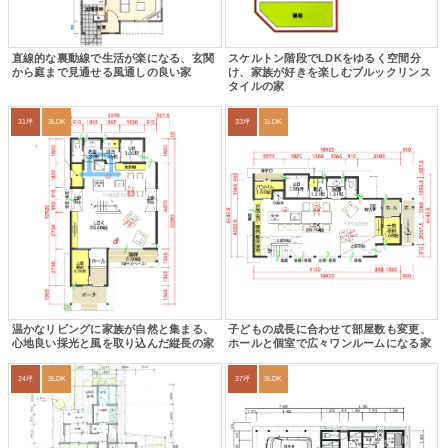
直線的な裏動線で生活が楽になる、玄関
スケルトン階段でLDKをゆるく空間分
から庭まで見通せる風通しの良い家
け、家族が好きを楽しむブルックリンス
タイルの家
31坪
3LDK
33坪
1LDK
温かなリビングに家族が自然と集まる、
子どもの成長に合わせて部屋数も変更、
心地良い採光と風を取り込んだ縦長の家
ホールと個室で広々ワンルームになる家
24坪
3LDK
37坪
3LDK