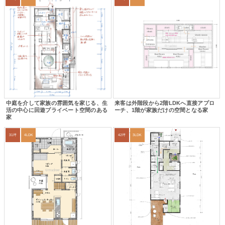
中庭を介して家族の雰囲気を家じる、生
来客は外階段から2階LDKへ直接アプロ
活の中心に回遊プライベート空間のある
ーチ、1階が家族だけの空間となる家
家
31坪
4LDK
42坪
3LDK