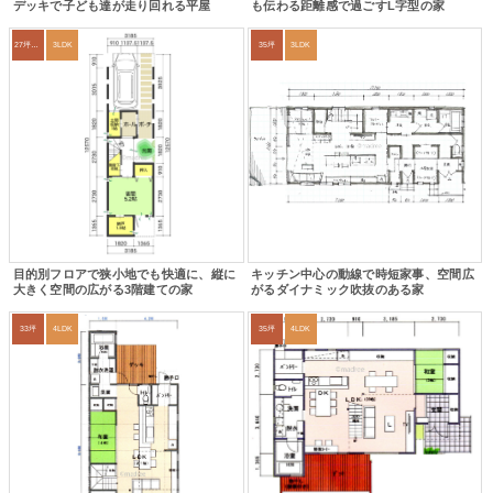
デッキで子ども達が走り回れる平屋
も伝わる距離感で過ごすL字型の家
27坪〜30坪
3LDK
35坪
3LDK
目的別フロアで狭小地でも快適に、縦に
キッチン中心の動線で時短家事、空間広
大きく空間の広がる3階建ての家
がるダイナミック吹抜のある家
33坪
4LDK
35坪
4LDK