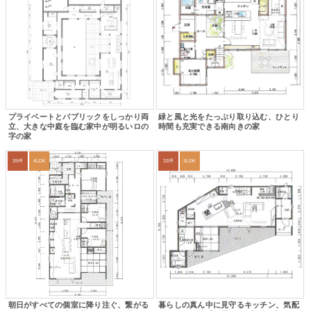
プライベートとパブリックをしっかり両
緑と風と光をたっぷり取り込む、ひとり
立、大きな中庭を臨む家中が明るいロの
時間も充実できる南向きの家
字の家
39坪
4LDK
33坪
3LDK
朝日がすべての個室に降り注ぐ、繋がる
暮らしの真ん中に見守るキッチン、気配