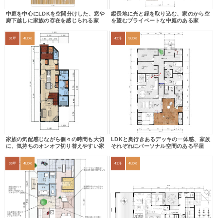
中庭を中心にLDKを空間分けした、窓や
縦長地に光と緑を取り込む、家のから空
廊下越しに家族の存在を感じられる家
を望むプライベートな中庭のある家
31坪
4LDK
42坪
5LDK
家族の気配感じながら個々の時間も大切
LDKと奥行きあるデッキの一体感、家族
に、気持ちのオンオフ切り替えやすい家
それぞれにパーソナル空間のある平屋
33坪
4LDK
41坪
4LDK