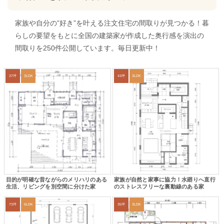
家族や自分の”好き”を叶える注文住宅の間取りが見つかる！暮
らしの要望をもとに全国の建築家が作成した奥行感を演出の
間取りを250件公開しています。毎日更新中！
37坪
3LDK
43坪
3LDK
目的が明確な昔ながらのメリハリのある
家族が自然と家事に協力！水廻りへ直行
生活、リビングを別空間に分けた家
のストレスフリーな裏動線のある家
73坪
6LDK
35坪
3LDK