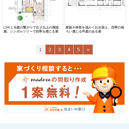
LDKと光庭の繋がりで広さ以上の開放
家族や来客を温かくお出迎え、四季の移
感、シンボルツリーで四季を感じる家
ろい感じる坪庭のある家
1
2
3
4
5
››