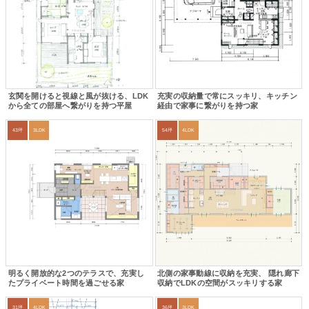
玄関を開けると視線と風が抜ける、LDK
充実の収納量で常にスッキリ、キッチン
から全ての部屋へ繋がりを持つ平屋
経由で家事に繋がりを持つ家
43坪
3LDK
54坪
4LDK
明るく開放的な2つのテラスで、充実し
北側の家事動線に収納を充実、 隠れ廊下
たプライベート時間を過ごせる家
収納でLDKの空間がスッキリする家
31坪
4LDK
36坪
3LDK