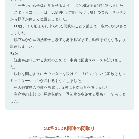
・キッチンから全体が見渡せるよう、LDと和室を直線に並べました。
・スタディコーナーは、LDの中心位置から少し離しつつも、キッチン
から様子が伺える位置としました。
・LDは、よく泊まりに来られる両親のことを踏まえ、広めの大きさと
しました。
・脱衣室から室内洗濯干し場でもある和室まで、動線を短くなるよう
計画しました。
■2階
・読書を趣味とする夫婦のために、中央に図書スペースを設けまし
た。
・吹抜を囲むようにカウンターを設けて、リビングにいる家族ともコ
ミュニケーションが図れるようにしました。
・朝の身支度の混雑を考慮し、2階にも洗面台を設けました。
・主寝室の上部は小屋裏収納で、季節物を収納する場所として考えま
した。
33坪 3LDK関連の間取り