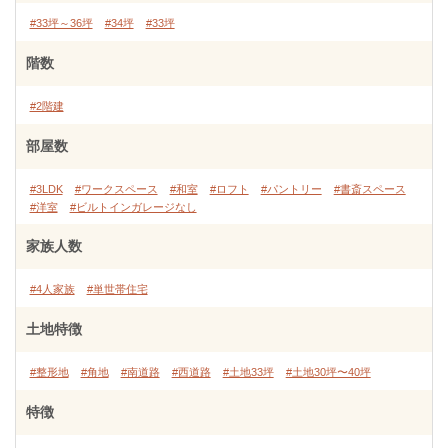
#33坪～36坪
#34坪
#33坪
階数
#2階建
部屋数
#3LDK
#ワークスペース
#和室
#ロフト
#パントリー
#書斎スペース
#洋室
#ビルトインガレージなし
家族人数
#4人家族
#単世帯住宅
土地特徴
#整形地
#角地
#南道路
#西道路
#土地33坪
#土地30坪〜40坪
特徴