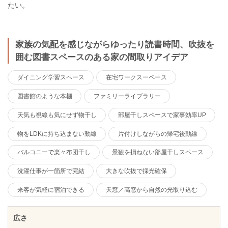
たい。
家族の気配を感じながらゆったり読書時間、吹抜を
囲む図書スペースのある家の間取りアイデア
ダイニング学習スペース
在宅ワークスーペース
図書館のような本棚
ファミリーライブラリー
天気も視線も気にせず物干し
部屋干しスペースで家事効率UP
物をLDKに持ち込まない動線
片付けしながらの帰宅後動線
バルコニーで楽々布団干し
景観を損ねない部屋干しスペース
洗濯仕事が一箇所で完結
大きな吹抜で採光確保
来客が気軽に宿泊できる
天窓／高窓から自然の光取り込む
広さ