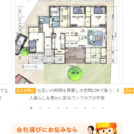
もてな
お互いの時間を尊重し大空間LDKで集う、3
広さが同じ
広さ
宅
人暮らしを豊かに彩るワンフロアの平屋