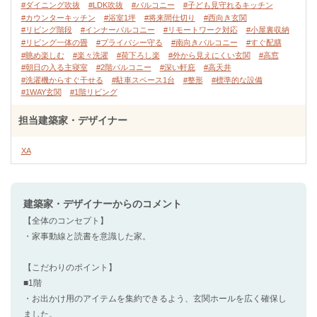
#ダイニング吹抜
#LDK吹抜
#バルコニー
#子ども見守れるキッチン
#カウンターキッチン
#浴室1坪
#将来間仕切り
#西向き玄関
#リビング階段
#インナーバルコニー
#リモートワーク対応
#小屋裏収納
#リビング一体の畳
#プライバシー守る
#南向きバルコニー
#すぐ配膳
#眺め楽しむ
#楽々洗濯
#荷下ろし楽
#外から見えにくい玄関
#高窓
#朝日の入る主寝室
#2階バルコニー
#深い軒庇
#高天井
#洗濯機からすぐ干せる
#駐車スペース1台
#整形
#標準的な設備
#1WAY玄関
#1階リビング
担当建築家・デザイナー
XA
建築家・デザイナー
からのコメント
【全体のコンセプト】
・家事動線と読書を意識した家。
【こだわりのポイント】
■1階
・お出かけ用のアイテムを集約できるよう、玄関ホールを広く確保し
ました。