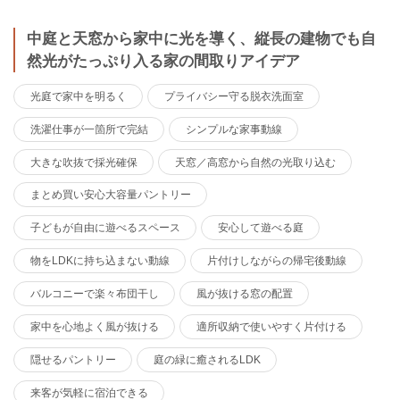
中庭と天窓から家中に光を導く、縦長の建物でも自
然光がたっぷり入る家の間取りアイデア
光庭で家中を明るく
プライバシー守る脱衣洗面室
洗濯仕事が一箇所で完結
シンプルな家事動線
大きな吹抜で採光確保
天窓／高窓から自然の光取り込む
まとめ買い安心大容量パントリー
子どもが自由に遊べるスペース
安心して遊べる庭
物をLDKに持ち込まない動線
片付けしながらの帰宅後動線
バルコニーで楽々布団干し
風が抜ける窓の配置
家中を心地よく風が抜ける
適所収納で使いやすく片付ける
隠せるパントリー
庭の緑に癒されるLDK
来客が気軽に宿泊できる