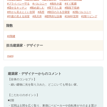
#プライバシー守る
#バルコニー
#南向き庭
#すぐ配膳
#隠せるキッチン
#眺め楽しむ
#荷下ろし楽
#階段下収納
#外から見えにくい玄関
#高窓
#朝日の入る主寝室
#2階バルコニー
#中庭の見える浴室
#高天井
#標準的な設備
#1WAY玄関
#1階リビング
階数
#2階建
担当建築家・デザイナー
mami
建築家・デザイナー
からのコメント
【全体のコンセプト】
・細い建物に光を取り入れた、どこにいても明るい家。
【こだわりのポイント】
■1階
・玄関は土間を広く取り、東側にベビーカーや自転車がそのまま置け