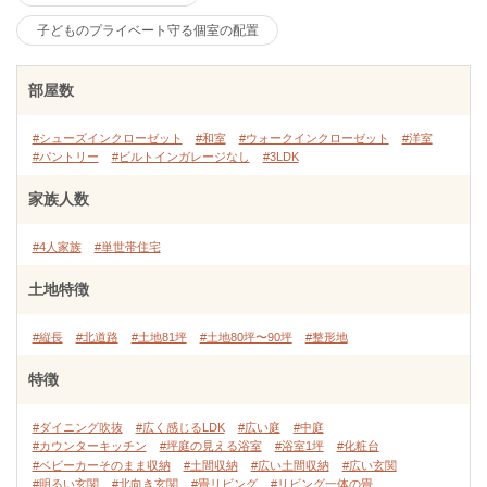
子どものプライベート守る個室の配置
部屋数
#シューズインクローゼット
#和室
#ウォークインクローゼット
#洋室
#パントリー
#ビルトインガレージなし
#3LDK
家族人数
#4人家族
#単世帯住宅
土地特徴
#縦長
#北道路
#土地81坪
#土地80坪〜90坪
#整形地
特徴
#ダイニング吹抜
#広く感じるLDK
#広い庭
#中庭
#カウンターキッチン
#坪庭の見える浴室
#浴室1坪
#化粧台
#ベビーカーそのまま収納
#土間収納
#広い土間収納
#広い玄関
#明るい玄関
#北向き玄関
#畳リビング
#リビング一体の畳