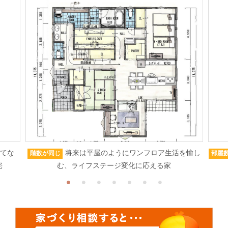
もてな
将来は平屋のようにワンフロア生活を愉し
階数が同じ
部屋
宅
む、ライフステージ変化に応える家