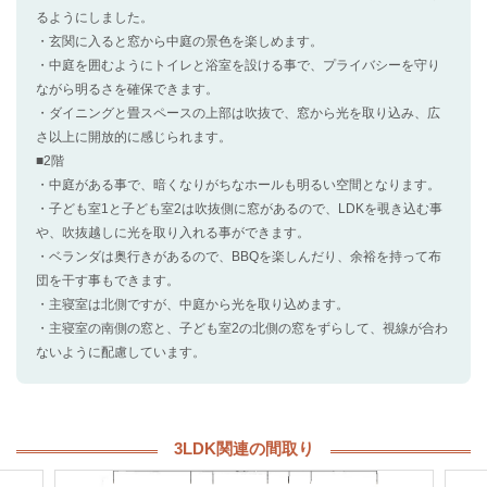
るようにしました。
・玄関に入ると窓から中庭の景色を楽しめます。
・中庭を囲むようにトイレと浴室を設ける事で、プライバシーを守り
ながら明るさを確保できます。
・ダイニングと畳スペースの上部は吹抜で、窓から光を取り込み、広
さ以上に開放的に感じられます。
■2階
・中庭がある事で、暗くなりがちなホールも明るい空間となります。
・子ども室1と子ども室2は吹抜側に窓があるので、LDKを覗き込む事
や、吹抜越しに光を取り入れる事ができます。
・ベランダは奥行きがあるので、BBQを楽しんだり、余裕を持って布
団を干す事もできます。
・主寝室は北側ですが、中庭から光を取り込めます。
・主寝室の南側の窓と、子ども室2の北側の窓をずらして、視線が合わ
ないように配慮しています。
3LDK関連の間取り