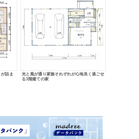
さが詰ま
光と風が通り家族それぞれが心地良く過ごせ
る3階建ての家