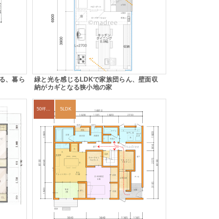
る、暮ら
緑と光を感じるLDKで家族団らん、壁面収
納がカギとなる狭小地の家
50坪以上
5LDK