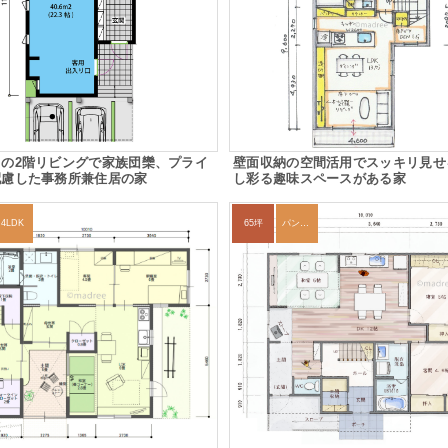
の2階リビングで家族団欒、プライ
壁面収納の空間活用でスッキリ見せ
配慮した事務所兼住居の家
し彩る趣味スペースがある家
4LDK
65坪
パントリー