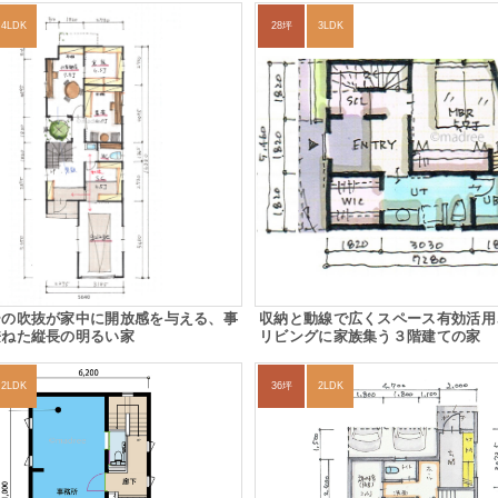
4LDK
28坪
3LDK
ーの吹抜が家中に開放感を与える、事
収納と動線で広くスペース有効活用
兼ねた縦長の明るい家
リビングに家族集う３階建ての家
2LDK
36坪
2LDK