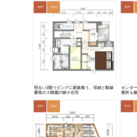
29坪
2LDK
56坪
明るい2階リビングに家族集う、収納と動線
センタ
重視の３階建の狭小住宅
務所も
29坪
2LDK
57坪