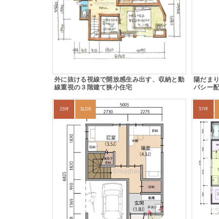
外に抜ける視線で開放感生み出す、収納と動
陽だまり
線重視の３階建て狭小住宅
バシー
23坪
3LDK
57坪