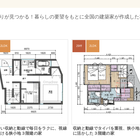
取りが見つかる！暮らしの要望をもとに全国の建築家が作成した
2LDK
29坪
2LDK
ない収納と動線で毎日をラクに、視線
収納と動線でタイパを重視、狭小地
抜ける狭小地３階建の家
に活かした３階建の家