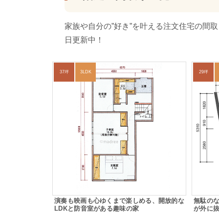
家族や自分の”好き”を叶える注文住宅の間
日更新中！
37坪
3LDK
29坪
演奏も映画も心ゆくまで楽しめる、開放的な
無駄の
LDKと防音室がある趣味の家
が外に