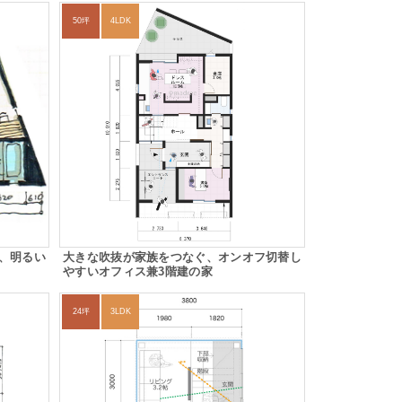
50坪
4LDK
、明るい
大きな吹抜が家族をつなぐ、オンオフ切替し
やすいオフィス兼3階建の家
24坪
3LDK