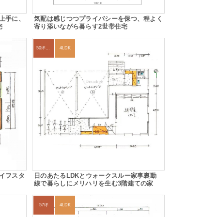
上手に、
気配は感じつつプライバシーを保つ、程よく
宅
寄り添いながら暮らす2世帯住宅
50坪以上
4LDK
イフスタ
日のあたるLDKとウォークスルー家事裏動
線で暮らしにメリハリを生む3階建ての家
57坪
4LDK