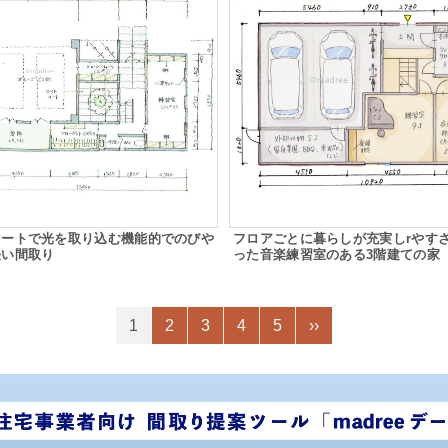
コートで光を取り込む機能的でのびや
フロアごとに暮らしが充実しrやす
長い間取り
った音楽練習室のある3階建ての家
1
2
3
4
5
››