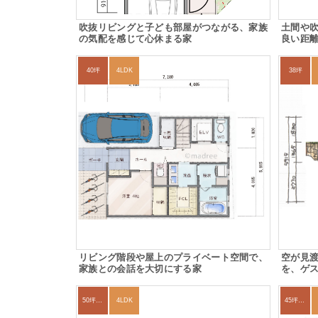
吹抜リビングと子ども部屋がつながる、家族
土間や
の気配を感じて心休まる家
良い距離
40坪
4LDK
38坪
リビング階段や屋上のプライベート空間で、
空が見
家族との会話を大切にする家
を、ゲス
50坪以上
4LDK
45坪～49坪