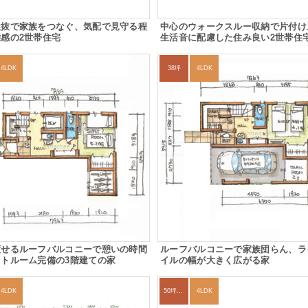
吹抜で家族をつなぐ、気配で見守る程
中心のウォークスルー収納で片付け
感の2世帯住宅
生活音に配慮した住み良い2世帯住
4LDK
38坪
4LDK
渡せるルーフバルコニーで憩いの時間
ルーフバルコニーで家族団らん、ラ
トルーム完備の3階建ての家
イルの幅が大きく広がる家
4LDK
50坪以上
4LDK