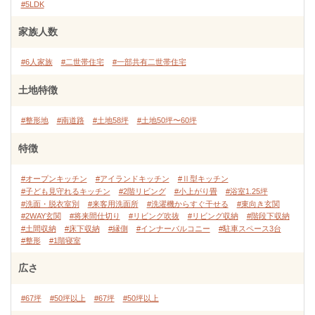
#5LDK
家族人数
#6人家族
#二世帯住宅
#一部共有二世帯住宅
土地特徴
#整形地
#南道路
#土地58坪
#土地50坪〜60坪
特徴
#オープンキッチン
#アイランドキッチン
#Ⅱ型キッチン
#子ども見守れるキッチン
#2階リビング
#小上がり畳
#浴室1.25坪
#洗面・脱衣室別
#来客用洗面所
#洗濯機からすぐ干せる
#東向き玄関
#2WAY玄関
#将来間仕切り
#リビング吹抜
#リビング収納
#階段下収納
#土間収納
#床下収納
#縁側
#インナーバルコニー
#駐車スペース3台
#整形
#1階寝室
広さ
#67坪
#50坪以上
#67坪
#50坪以上