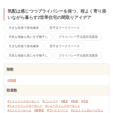
気配は感じつつプライバシーを保つ、程よく寄り添
いながら暮らす2世帯住宅の間取りアイデア
大きな吹抜で採光確保
見守るワークスペース
天気も視線も気にせず物干し
プライバシー守る脱衣洗面室
大きな吹抜で採光確保
見守るワークスペース
天気も視線も気にせず物干し
プライバシー守る脱衣洗面室
階数
#3階建
部屋数
#ファミリークローゼット
#パントリー
#書斎
#和室
#洋室
#ウォークインクローゼット
#シューズインクローゼット
#ランドリールーム
#家事室
#ワークスペース
#ビルトインガレージなし