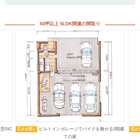
50坪以上 5LDK関連の間取り
型SIC
ビルトインガレージでバイクを魅せる3階建
広さが同じ
広さ
ての家