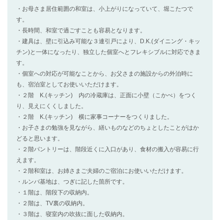
・お母さま居住範囲の和室は、小上がりになっていて、堀こたつで
す。
・長時間、和室で過ごすことも容易となります。
・建具は、壁に引込み可能な３連引戸により、D.K.(ダイニング・キッ
チン)と一体になったり、独立した個室へとフレキシブルに対応できま
す。
・個室への対応が可能なことから、お父さまの施設からの外泊時に
も、宿泊室としてお使いいただけます。
・２階 K.(キッチン) 内の冷蔵庫は、正面に小壁（こかべ）をつく
り、見えにくくしました。
・２階 K.(キッチン) 横に家事コーナーをつくりました。
・お子さまの勉強を見ながら、繕いものなどのちょとしたことがはか
どると思います。
・２階パントリーは、階段近くに入口があり、食材の搬入が容易に行
えます。
・２階和室は、お姉さまご夫婦のご宿泊にお使いいただけます。
・ルンバ基地は、つぎに記した箇所です。
・１階は、階段下の収納内。
・２階は、TV裏の収納内。
・３階は、寝室内の吹抜に面した収納内。