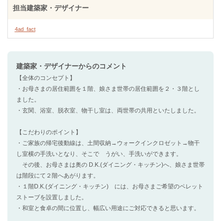
担当建築家・デザイナー
4ad_fact
建築家・デザイナー
からのコメント
【全体のコンセプト】
・お母さまの居住範囲を１階、娘さま世帯の居住範囲を２・３階とし
ました。
・玄関、浴室、脱衣室、物干し室は、両世帯の共用といたしました。
【こだわりのポイント】
・ご家族の帰宅後動線は、土間収納→ウォークインクロゼット→物干
し室横の手洗いとなり、そこで うがい、手洗いができます。
その後、お母さまは奥の D.K.(ダイニング・キッチン)へ、娘さま世帯
は階段にて２階へあがります。
・１階D.K.(ダイニング・キッチン) には、お母さまご希望のペレット
ストーブを設置しました。
・和室と食卓の間に位置し、幅広い用途にご対応できると思います。