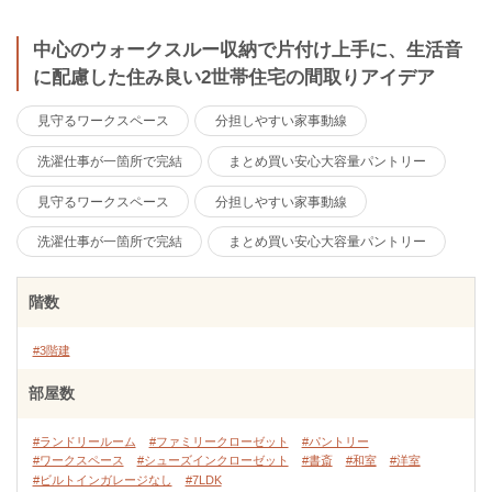
中心のウォークスルー収納で片付け上手に、生活音
に配慮した住み良い2世帯住宅の間取りアイデア
見守るワークスペース
分担しやすい家事動線
洗濯仕事が一箇所で完結
まとめ買い安心大容量パントリー
見守るワークスペース
分担しやすい家事動線
洗濯仕事が一箇所で完結
まとめ買い安心大容量パントリー
階数
#3階建
部屋数
#ランドリールーム
#ファミリークローゼット
#パントリー
#ワークスペース
#シューズインクローゼット
#書斎
#和室
#洋室
#ビルトインガレージなし
#7LDK