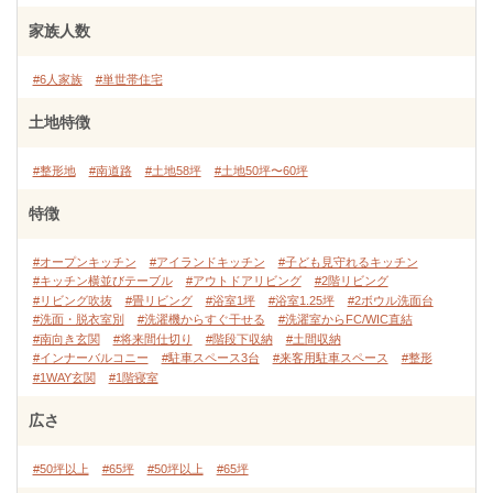
家族人数
#6人家族
#単世帯住宅
土地特徴
#整形地
#南道路
#土地58坪
#土地50坪〜60坪
特徴
#オープンキッチン
#アイランドキッチン
#子ども見守れるキッチン
#キッチン横並びテーブル
#アウトドアリビング
#2階リビング
#リビング吹抜
#畳リビング
#浴室1坪
#浴室1.25坪
#2ボウル洗面台
#洗面・脱衣室別
#洗濯機からすぐ干せる
#洗濯室からFC/WIC直結
#南向き玄関
#将来間仕切り
#階段下収納
#土間収納
#インナーバルコニー
#駐車スペース3台
#来客用駐車スペース
#整形
#1WAY玄関
#1階寝室
広さ
#50坪以上
#65坪
#50坪以上
#65坪