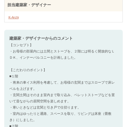
担当建築家・デザイナー
K-Archi
建築家・デザイナー
からのコメント
【コンセプト】
・お母様の部屋内には土間とストーブを、２階には明るく開放的なＬ
ＤＫ、インナーバルコニーを計画しました。
【こだわりのポイント】
■１階
・将来の車イス利用を考慮して、お母様の玄関まではスロープで床レ
ベルを上げます。
・玄関土間はそのまま室内まで取り込み、ペレットストーブなどを置
いて昔ながらの居間空間を楽しめます。
・寒いときなどは玄関と引き戸で仕切ります。
・室内はゆったりと通路、スペースを取り、リビングは床座（畳敷
き）にしました。
■２階