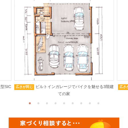
型SIC
ビルトインガレージでバイクを魅せる3階建
広さが同じ
広さ
ての家