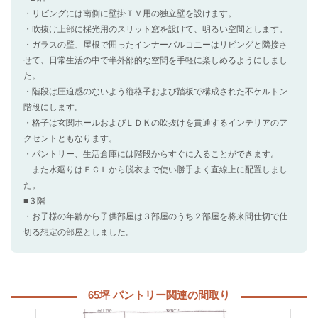
・リビングには南側に壁掛ＴＶ用の独立壁を設けます。
・吹抜け上部に採光用のスリット窓を設けて、明るい空間とします。
・ガラスの壁、屋根で囲ったインナーバルコニーはリビングと隣接さ
せて、日常生活の中で半外部的な空間を手軽に楽しめるようにしまし
た。
・階段は圧迫感のないよう縦格子および踏板で構成された不ケルトン
階段にします。
・格子は玄関ホールおよびＬＤＫの吹抜けを貫通するインテリアのア
クセントともなります。
・パントリー、生活倉庫には階段からすぐに入ることができます。
また水廻りはＦＣＬから脱衣まで使い勝手よく直線上に配置しまし
た。
■３階
・お子様の年齢から子供部屋は３部屋のうち２部屋を将来間仕切で仕
切る想定の部屋としました。
65坪 パントリー関連の間取り