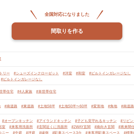
全国対応になりました
間取りを作る
建
トリー
#シューズインクローゼット
#洋室
#和室
#ビルトインガレージなし
#ビルトインガレージなし
単世帯住宅
#4人家族
#単世帯住宅
地
#南道路
#東道路
#土地58坪
#土地50坪〜60坪
#変形地
#角地
#南道路
#オープンキッチン
#アイランドキッチン
#子ども見守れるキッチン
#リビ
浴室
#来客用洗面所
#玄関近くに洗面所
#2WAY玄関
#南向き玄関
#将来間
コニー
#中庭
#坪庭
#縁側
#駐車スペース3台
#来客用駐車スペース
#標準