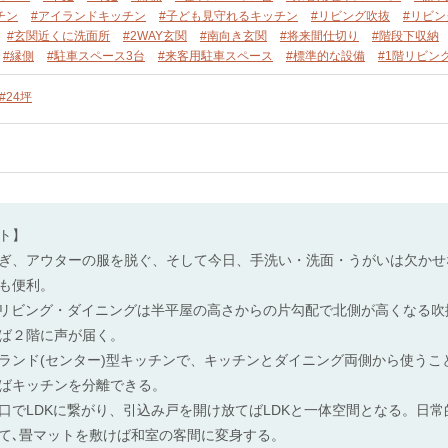
チン
#アイランドキッチン
#子ども見守れるキッチン
#リビング吹抜
#リビ
#玄関近くに洗面所
#2WAY玄関
#南向き玄関
#将来間仕切り
#階段下収納
#縁側
#駐車スペース3台
#来客用駐車スペース
#標準的な設備
#1階リビン
#24坪
ト】
ぎ、アウターの服を脱ぐ、そして今日、手洗い・洗面・うがいは欠かせ
も便利。
。リビング・ダイニングは半平屋の高さからの片勾配で北側が高くなる
ば２階に声が届く。
ド(センター)型キッチンで、キッチンとダイニング両側から使うこ
ばキッチンを分離できる。
口でLDKに繋がり、引込み戸を開け放てばLDKと一体空間となる。日
て､畳マットを敷けば和室の客間に変身する。