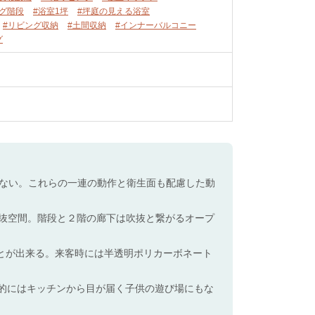
ング階段
#浴室1坪
#坪庭の見える浴室
#リビング収納
#土間収納
#インナーバルコニー
グ
ない。これらの一連の動作と衛生面も配慮した動
吹抜空間。階段と２階の廊下は吹抜と繋がるオープ
とが出来る。来客時には半透明ポリカーボネート
常的にはキッチンから目が届く子供の遊び場にもな