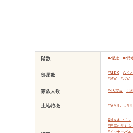
階数
#2階建
#2階
#3LDK
#パン
部屋数
#洋室
#和室
家族人数
#4人家族
#
土地特徴
#変形地
#角
#独立キッチン
#坪庭の見える
#インナーバル