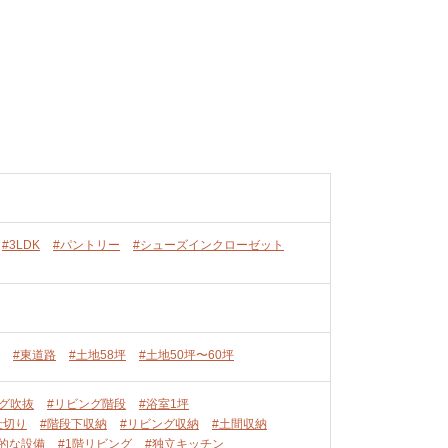
#3LDK
#パントリー
#シューズインクローゼット
#東道路
#土地58坪
#土地50坪〜60坪
ング吹抜
#リビング階段
#浴室1坪
仕切り
#階段下収納
#リビング収納
#土間収納
的な設備
#1階リビング
#独立キッチン