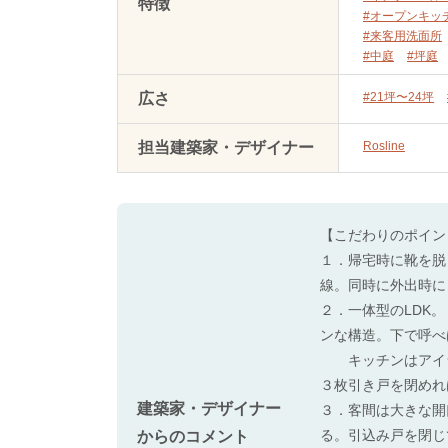
特徴
#オープンキッ
#来客用洗面所
#中庭
#坪庭
広さ
#21坪〜24坪
担当建築家・デザイナー
Rosline
【こだわりのポイン
１．帰宅時に靴を脱
線。同時に外出時に
２．一体型のLDK
ンな構造。下で呼べ
キッチンはアイラン
３枚引き戸を閉めれ
建築家・デザイナー
３．客間は大きな開
る。引込み戸を閉じ
からのコメント