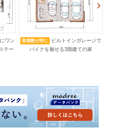
にワン
ビルトインガレージで
部屋数が同じ
家族人数が同じ
ステー
バイクを魅せる3階建ての家
ろいろなもの
高