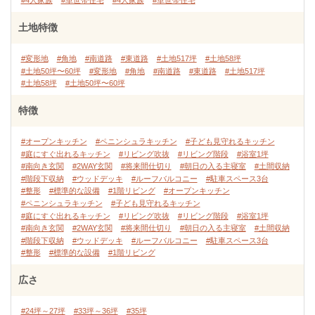
#4人家族
#単世帯住宅
#4人家族
#単世帯住宅
土地特徴
#変形地
#角地
#南道路
#東道路
#土地517坪
#土地58坪
#土地50坪〜60坪
#変形地
#角地
#南道路
#東道路
#土地517坪
#土地58坪
#土地50坪〜60坪
特徴
#オープンキッチン
#ペニンシュラキッチン
#子ども見守れるキッチン
#庭にすぐ出れるキッチン
#リビング吹抜
#リビング階段
#浴室1坪
#南向き玄関
#2WAY玄関
#将来間仕切り
#朝日の入る主寝室
#土間収納
#階段下収納
#ウッドデッキ
#ルーフバルコニー
#駐車スペース3台
#整形
#標準的な設備
#1階リビング
#オープンキッチン
#ペニンシュラキッチン
#子ども見守れるキッチン
#庭にすぐ出れるキッチン
#リビング吹抜
#リビング階段
#浴室1坪
#南向き玄関
#2WAY玄関
#将来間仕切り
#朝日の入る主寝室
#土間収納
#階段下収納
#ウッドデッキ
#ルーフバルコニー
#駐車スペース3台
#整形
#標準的な設備
#1階リビング
広さ
#24坪～27坪
#33坪～36坪
#35坪