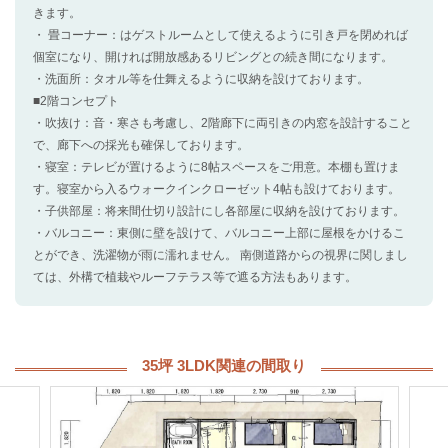
きます。
・ 畳コーナー：はゲストルームとして使えるように引き戸を閉めれば
個室になり、開ければ開放感あるリビングとの続き間になります。
・洗面所：タオル等を仕舞えるように収納を設けております。
■2階コンセプト
・吹抜け：音・寒さも考慮し、2階廊下に両引きの内窓を設計すること
で、廊下への採光も確保しております。
・寝室：テレビが置けるように8帖スペースをご用意。本棚も置けま
す。寝室から入るウォークインクローゼット4帖も設けております。
・子供部屋：将来間仕切り設計にし各部屋に収納を設けております。
・バルコニー：東側に壁を設けて、バルコニー上部に屋根をかけるこ
とができ、洗濯物が雨に濡れません。 南側道路からの視界に関しまし
ては、外構で植栽やルーフテラス等で遮る方法もあります。
35坪 3LDK関連の間取り