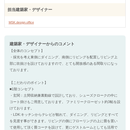
担当建築家・デザイナー
MSK.design.office
建築家・デザイナー
からのコメント
【全体のコンセプト】
・採光を考え東側にダイニング、南側にリビングを配置しリビング上
部に吹抜けを設けておりますので、とても開放感のある間取りになっ
ております。
【こだわりのポイント】
■1階コンセプト
・玄関：土間収納兼裏動線で設計しており、シューズクロークの中に
コート掛けもご用意しております。 ファミリークローゼット約3帖を設
けております。
・LDK:キッチンからテレビが観れて、ダイニング、リビングとすべて
を見渡す事ができます。リビングの側にフローリングの上に畳を置い
て使用して頂く畳コーナを設けて、更にゲストルームとしても活用で