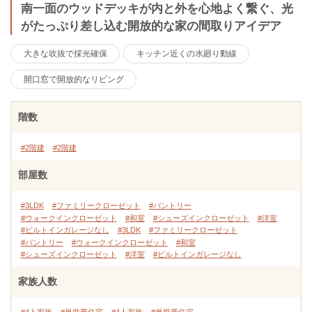
南一面のウッドデッキが内と外を心地よく繋ぐ、光
がたっぷり差し込む開放的な家の間取りアイデア
大きな吹抜で採光確保
キッチン近くの水廻り動線
開口窓で開放的なリビング
階数
#2階建
#2階建
部屋数
#3LDK
#ファミリークローゼット
#パントリー
#ウォークインクローゼット
#和室
#シューズインクローゼット
#洋室
#ビルトインガレージなし
#3LDK
#ファミリークローゼット
#パントリー
#ウォークインクローゼット
#和室
#シューズインクローゼット
#洋室
#ビルトインガレージなし
家族人数