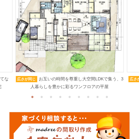
もてな
お互いの時間を尊重し大空間LDKで集う、3
広さが同じ
広さ
宅
人暮らしを豊かに彩るワンフロアの平屋