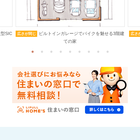
型SIC
ビルトインガレージでバイクを魅せる3階建
広さが同じ
広さ
ての家