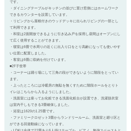
です。
・ダイニングテーブルがキッチンの並びに置け窓側にはホームワーク
できるカウンターを設置しています。
・リビングから屋根付きのウッドデッキに出られリビングの一部とし
て利用できます。
・和室は2面開放できるように引き込み戸を採用し昼間はオープンにし
て広く使用することができます。
・寝室は6畳で水周りの近くに出入り口をとり高齢になっても使いやす
い位置に配置しました。
・客室は6畳に収納を付けています。
■2F子世帯
・コーナーは踊り場にして三角の段ができないように階段をとってい
ます。
・上ったところには冷暖房の無駄を無くすために階段ホールをとりト
イレはこちらから入るようにしました。
・洗面室には座ってお化粧できる洗面化粧台が設置でき、洗濯脱衣室
は室内干しもできる3畳確保しました。
・浴室は1620の1.25畳です。
・ファミリークロゼット3畳からランドリールーム、洗面室と廻り区と
ができる回遊動線になっています。
・LDKは全体で22畳あり6人掛けテーブル、ピアノ、勉強スペースもと