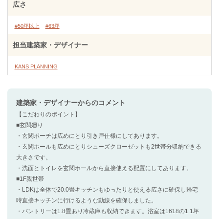
広さ
#50坪以上
#63坪
担当建築家・デザイナー
KANS PLANNING
建築家・デザイナー
からのコメント
【こだわりのポイント】
■玄関廻り
・玄関ポーチは広めにとり引き戸仕様にしてあります。
・玄関ホールも広めにとりシューズクローゼットも2世帯分収納できる
大きさです。
・洗面とトイレを玄関ホールから直接使える配置にしてあります。
■1F親世帯
・LDKは全体で20.0畳キッチンもゆったりと使える広さに確保し帰宅
時直接キッチンに行けるような動線を確保しました。
・パントリーは1.8畳あり冷蔵庫も収納できます。浴室は1618の1.1坪