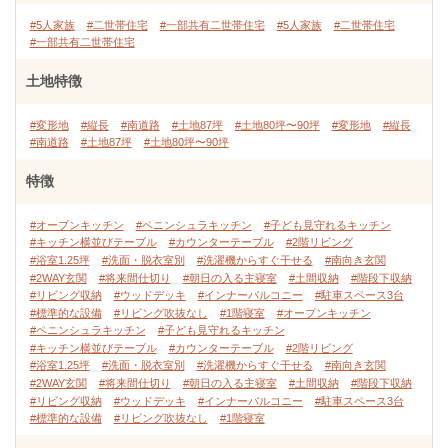
#5人家族
#二世帯住宅
#一部共有二世帯住宅
#5人家族
#二世帯住宅
#一部共有二世帯住宅
土地特徴
#変形地
#縦長
#南道路
#土地87坪
#土地80坪〜90坪
#変形地
#縦長
#南道路
#土地87坪
#土地80坪〜90坪
特徴
#オープンキッチン
#ペニンシュラキッチン
#子ども見守れるキッチン
#キッチン横並びテーブル
#カウンターテーブル
#2階リビング
#浴室1.25坪
#洗面・脱衣室別
#洗濯機からすぐ干せる
#南向き玄関
#2WAY玄関
#将来間仕切り
#朝日の入る主寝室
#土間収納
#階段下収納
#リビング収納
#ウッドデッキ
#インナーバルコニー
#駐車スペース3台
#標準的な設備
#リビング吹抜なし
#1階寝室
#オープンキッチン
#ペニンシュラキッチン
#子ども見守れるキッチン
#キッチン横並びテーブル
#カウンターテーブル
#2階リビング
#浴室1.25坪
#洗面・脱衣室別
#洗濯機からすぐ干せる
#南向き玄関
#2WAY玄関
#将来間仕切り
#朝日の入る主寝室
#土間収納
#階段下収納
#リビング収納
#ウッドデッキ
#インナーバルコニー
#駐車スペース3台
#標準的な設備
#リビング吹抜なし
#1階寝室