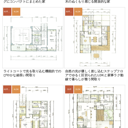
グにコンパクトにまとめた家
木のぬくもり感じる開放的な家
45坪～49坪
4LDK
36坪～39坪
4LDK
ライトコートで光を取り込む機能的での
自然の光が優しく差し込むステップフロ
びやかな細長い間取り
アでゆるく区切られたLDKと家事ラク動
線で暮らしが整う間取り
45坪～49坪
4LDK
35坪
2LDK