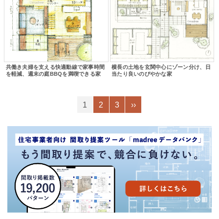
共働き夫婦を支える快適動線で家事時間
横長の土地を玄関中心にゾーン分け、日
を軽減、週末の庭BBQを満喫できる家
当たり良いのびやかな家
1
2
3
››