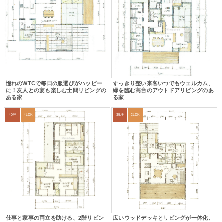
憧れのWTCで毎日の服選びがハッピー
すっきり整い来客いつでもウェルカム、
に！友人との宴も楽しむ土間リビングの
緑を臨む高台のアウトドアリビングのあ
ある家
る家
40坪
4LDK
35坪
2LDK
仕事と家事の両立を助ける、2階リビン
広いウッドデッキとリビングが一体化、