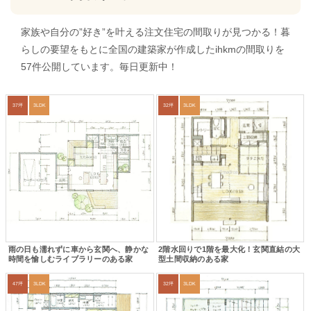
家族や自分の”好き”を叶える注文住宅の間取りが見つかる！暮
らしの要望をもとに全国の建築家が作成したihkmの間取りを
57件公開しています。毎日更新中！
37坪
3LDK
32坪
3LDK
雨の日も濡れずに車から玄関へ、静かな
2階水回りで1階を最大化！玄関直結の大
時間を愉しむライブラリーのある家
型土間収納のある家
47坪
3LDK
32坪
3LDK