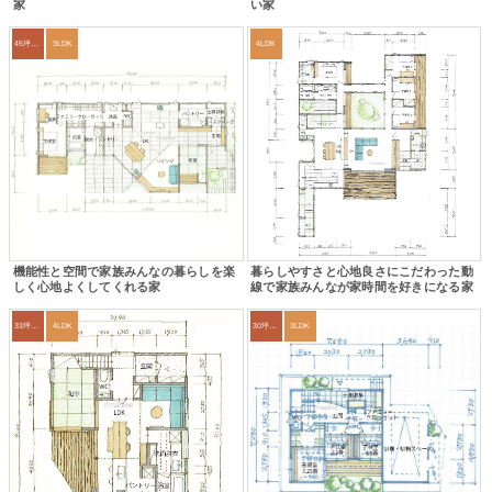
家
い家
45坪～49坪
3LDK
4LDK
機能性と空間で家族みんなの暮らしを楽
暮らしやすさと心地良さにこだわった動
しく心地よくしてくれる家
線で家族みんなが家時間を好きになる家
33坪～36坪
4LDK
30坪～33坪
3LDK