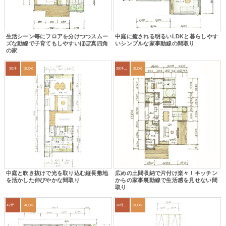
生活シーン毎にフロアを分けつつスムー
中庭に癒される明るいLDKと暮らしやす
ズな動線で子育てもしやすいほぼ真四角
いシンプルな家事動線の間取り
の家
30坪
2LDK
39坪～42坪
3LDK
中庭と吹き抜けで光を取り込む縦長敷地
広めの土間収納で片付け楽々！キッチン
を活かした伸びやかな間取り
からの家事裏動線で生活感を見せない間
取り
42坪～45坪
4LDK
30坪～33坪
3LDK