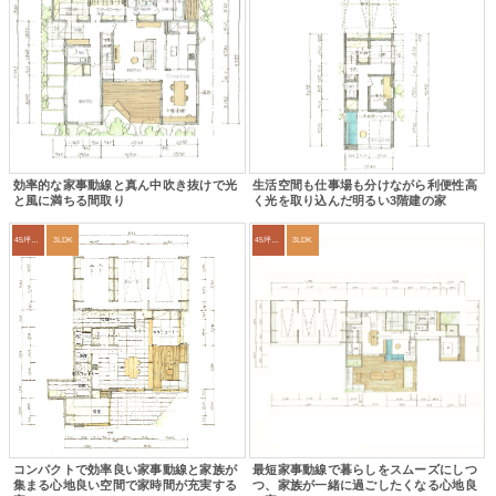
効率的な家事動線と真ん中吹き抜けで光
生活空間も仕事場も分けながら利便性高
と風に満ちる間取り
く光を取り込んだ明るい3階建の家
45坪～49坪
3LDK
45坪～49坪
3LDK
コンパクトで効率良い家事動線と家族が
最短家事動線で暮らしをスムーズにしつ
集まる心地良い空間で家時間が充実する
つ、家族が一緒に過ごしたくなる心地良