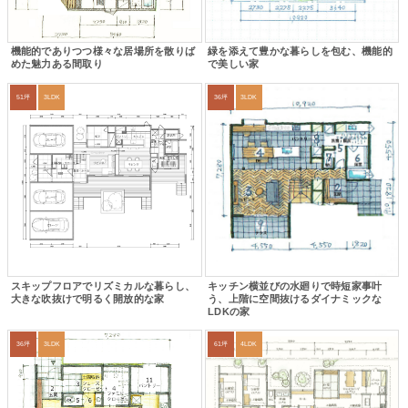
機能的でありつつ様々な居場所を散りば
緑を添えて豊かな暮らしを包む、機能的
めた魅力ある間取り
で美しい家
51坪
3LDK
36坪
3LDK
スキップフロアでリズミカルな暮らし、
キッチン横並びの水廻りで時短家事叶
大きな吹抜けで明るく開放的な家
う、上階に空間抜けるダイナミックな
LDKの家
36坪
3LDK
61坪
4LDK