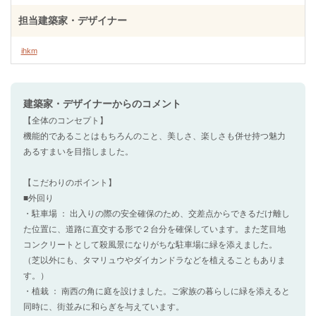
担当建築家・デザイナー
ihkm
建築家・デザイナー
からのコメント
【全体のコンセプト】
機能的であることはもちろんのこと、美しさ、楽しさも併せ持つ魅力
あるすまいを目指しました。
【こだわりのポイント】
■外回り
・駐車場 ： 出入りの際の安全確保のため、交差点からできるだけ離し
た位置に、道路に直交する形で２台分を確保しています。また芝目地
コンクリートとして殺風景になりがちな駐車場に緑を添えました。
（芝以外にも、タマリュウやダイカンドラなどを植えることもありま
す。）
・植栽 ： 南西の角に庭を設けました。ご家族の暮らしに緑を添えると
同時に、街並みに和らぎを与えています。