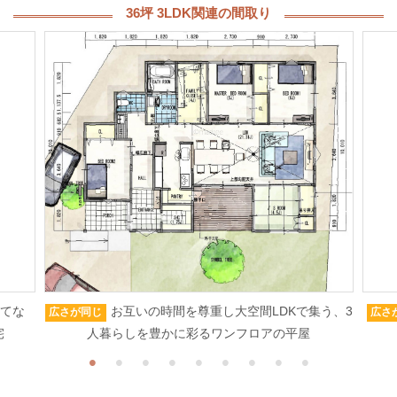
36坪 3LDK関連の間取り
もてな
お互いの時間を尊重し大空間LDKで集う、3
広さが同じ
広さ
宅
人暮らしを豊かに彩るワンフロアの平屋