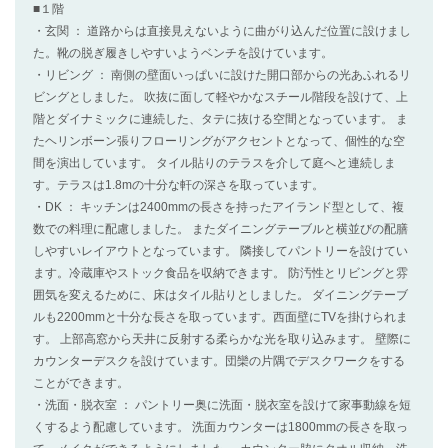
■１階
・玄関 ： 道路からは直接見えないように曲がり込んだ位置に設けまし
た。靴の脱ぎ履きしやすいようベンチを設けています。
・リビング ： 南側の壁面いっぱいに設けた開口部からの光あふれるリ
ビングとしました。 吹抜に面して軽やかなスチール階段を設けて、上
階とダイナミックに連続した、タテに抜ける空間となっています。 ま
たヘリンボーン張りフローリングがアクセントとなって、個性的な空
間を演出しています。 タイル貼りのテラスを介して庭へと連続しま
す。テラスは1.8mの十分な軒の深さを取っています。
・DK ： キッチンは2400mmの長さを持ったアイランド型として、複
数での料理に配慮しました。 またダイニングテーブルと横並びの配膳
しやすいレイアウトとなっています。 隣接してパントリーを設けてい
ます。冷蔵庫やストック食品を収納できます。 防汚性とリビングと雰
囲気を変えるために、床はタイル貼りとしました。 ダイニングテーブ
ルも2200mmと十分な長さを取っています。西面壁にTVを掛けられま
す。 上部高窓から天井に反射する柔らかな光を取り込みます。 壁際に
カウンターデスクを設けています。団欒の片隅でデスクワークをする
ことができます。
・洗面・脱衣室 ： パントリー奥に洗面・脱衣室を設けて家事動線を短
くするよう配慮しています。 洗面カウンターは1800mmの長さを取っ