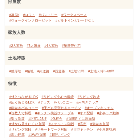
部屋数
#3LDK
#ロフト
#パントリー
#ワークスペース
#ウォークインクローゼット
#ビルトインガレージなし
家族人数
#2人家族
#3人家族
#4人家族
#単世帯住宅
土地特徴
#整形地
#角地
#南道路
#西道路
#土地51坪
#土地50坪〜60坪
特徴
#外とつながるLDK
#リビング中心の動線
#リビング吹抜
#広く感じるLDK
#テラス
#バルコニー
#南向きテラス
#南向きバルコニー
#子ども見守れるキッチン
#オープンキッチン
#複数人で料理
#キッチン横並びテーブル
#すぐ配膳
#家事ラク動線
#楽々洗濯
#浴室1.25坪
#化粧台
#玄関近くに洗面所
#外から見えにくい玄関
#スケルトン階段
#高窓
#東向き玄関
#リビング階段
#リモートワーク対応
#Ⅱ型キッチン
#小屋裏収納
#深い軒庇
#1WAY玄関
#1階リビング