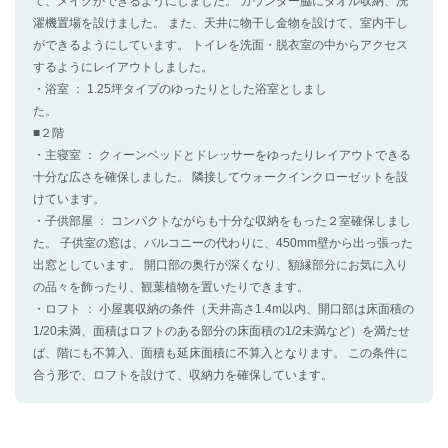
て、メイクができるようにしました。 カウンター脇にタオル収納、洗
濯機置場を設けました。 また、天井に物干し金物を設けて、室内干し
ができるようにしています。 トイレを洗面・脱衣室の中からアクセス
するようにレイアウトしました。
・浴室 ： 1.25坪タイプのゆったりとした浴室としまし
た。
■２階
・主寝室 ： クィーンベッドとドレッサーをゆったりレイアウトできる
十分な広さを確保しました。 隣接してウォークインクローゼットを設
けています。
・子供部屋 ： コンパクトながらも十分な収納をもった２室確保しまし
た。 子供室の窓は、バルコニーの代わりに、450mm壁から出っ張った
出窓としています。 開口部の奥行が深くなり、額縁部分にお気に入り
の品々を飾ったり、観葉植物を置いたりできます。
・ロフト ： 小屋裏収納の条件（天井高さ1.4m以内、開口部は床面積の
1/20未満、面積はロフトのある部分の床面積の1/2未満など）を満たせ
ば、階にも不算入、面積も延床面積に不算入となります。 この条件に
合う形で、ロフトを設けて、収納力を確保しています。