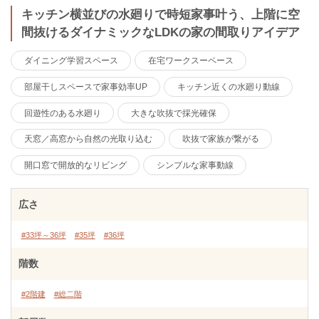
キッチン横並びの水廻りで時短家事叶う、上階に空
間抜けるダイナミックなLDKの家の間取りアイデア
ダイニング学習スペース
在宅ワークスーペース
部屋干しスペースで家事効率UP
キッチン近くの水廻り動線
回遊性のある水廻り
大きな吹抜で採光確保
天窓／高窓から自然の光取り込む
吹抜で家族が繋がる
開口窓で開放的なリビング
シンプルな家事動線
広さ
#33坪～36坪
#35坪
#36坪
階数
#2階建
#総二階