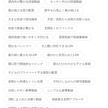
屋内外が繋がる回遊動線
キッチン中心の回遊動線
風が抜ける窓の配置
家中を心地よく風が抜ける
大きな吹抜で採光確保
天窓／高窓から自然の光取り込む
吹抜で家族が繋がる
玄関近くのファミクロ
適所収納で使いやすく片付ける
壁面収納で収納量確保
隠せるパントリー
大人数に対応できるLDK
庭の緑に癒されるLDK
緩やかに区切られたLDK
開口窓で開放的なリビング
寝るだけの小さな子ども部屋
子どものプライベート守る個室の配置
各階から快適なトイレ位置
片付けしながらの帰宅後動線
分担しやすい家事動線
シンプルな家事動線
2階にまとめた水廻り動線
視線遮る玄関アプローチ