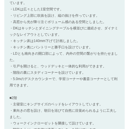
ています。
・LDKは広々とした1室空間です。
・リビング上部に吹抜を設け、縦の抜けを作っています。
・高窓から光が降り注ぐボリューム感のある空間としました。
・DKはキッチンとダイニングテーブルを横並びに連続させ、ダイナミ
ックなレイアウトとしています。
・キッチン床は140mm下げて計画しました。
・キッチン奥にパントリーと勝手口を設けています。
・LDとも南向きの開口部によって、内外の空間の繋がりを持たせまし
た。
・引戸を開けると、ウッドデッキと一体的な利用ができます。
・階段の裏にスタディコーナーを設けています。
・5.0mのデスクカウンターで、学習コーナーや書斎コーナーとして利
用できます。
■2階
・主寝室にキングサイズのベッドをレイアウトしています。
・東向きの窓を設け、朝日を浴びて自然に目覚められるように工夫し
ました。
・ウォークインクローゼットを隣接して設けています。