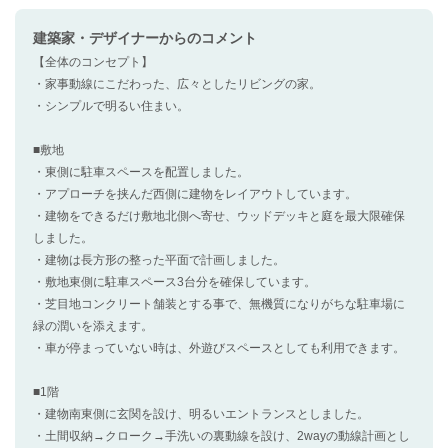
建築家・デザイナー
からのコメント
【全体のコンセプト】
・家事動線にこだわった、広々としたリビングの家。
・シンプルで明るい住まい。
■敷地
・東側に駐車スペースを配置しました。
・アプローチを挟んだ西側に建物をレイアウトしています。
・建物をできるだけ敷地北側へ寄せ、ウッドデッキと庭を最大限確保
しました。
・建物は長方形の整った平面で計画しました。
・敷地東側に駐車スペース3台分を確保しています。
・芝目地コンクリート舗装とする事で、無機質になりがちな駐車場に
緑の潤いを添えます。
・車が停まっていない時は、外遊びスペースとしても利用できます。
■1階
・建物南東側に玄関を設け、明るいエントランスとしました。
・土間収納→クローク→手洗いの裏動線を設け、2wayの動線計画とし