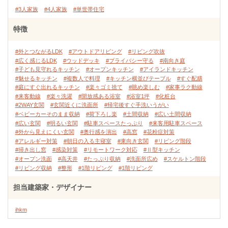
#3人家族
#4人家族
#単世帯住宅
特徴
#外とつながるLDK
#アウトドアリビング
#リビング吹抜
#広く感じるLDK
#ウッドデッキ
#プライバシー守る
#南向き庭
#子ども見守れるキッチン
#オープンキッチン
#アイランドキッチン
#魅せるキッチン
#複数人で料理
#キッチン横並びテーブル
#すぐ配膳
#庭にすぐ出れるキッチン
#楽々ゴミ捨て
#眺め楽しむ
#家事ラク動線
#来客動線
#楽々洗濯
#開放感ある浴室
#浴室1坪
#化粧台
#2WAY玄関
#玄関近くに洗面所
#帰宅後すぐ手洗いうがい
#ベビーカーそのまま収納
#荷下ろし楽
#土間収納
#広い土間収納
#広い玄関
#明るい玄関
#駐車スペースたっぷり
#来客用駐車スペース
#外から見えにくい玄関
#奥行感を演出
#高窓
#花粉症対策
#アレルギー対策
#朝日の入る主寝室
#東向き玄関
#リビング階段
#掃き出し窓
#感染対策
#リモートワーク対応
#Ⅱ型キッチン
#オープン洗面
#高天井
#たっぷり収納
#洗面所広め
#スケルトン階段
#リビング収納
#整形
#1階リビング
#1階リビング
担当建築家・デザイナー
ihkm