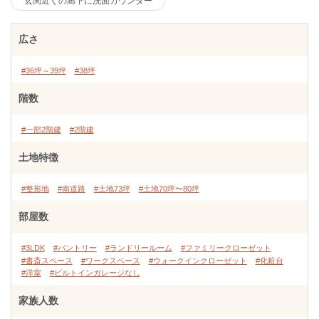
玄関近くの廊下に洗面カウンター
広さ
#36坪～39坪
#38坪
階数
#一部2階建
#2階建
土地特徴
#整形地
#南道路
#土地73坪
#土地70坪〜80坪
部屋数
#3LDK
#パントリー
#ランドリールーム
#ファミリークローゼット
#書斎スペース
#ワークスペース
#ウォークインクローゼット
#化粧台
#洋室
#ビルトインガレージなし
家族人数