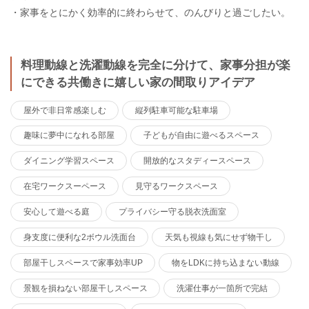
・家事をとにかく効率的に終わらせて、のんびりと過ごしたい。
料理動線と洗濯動線を完全に分けて、家事分担が楽
にできる共働きに嬉しい家の間取りアイデア
屋外で非日常感楽しむ
縦列駐車可能な駐車場
趣味に夢中になれる部屋
子どもが自由に遊べるスペース
ダイニング学習スペース
開放的なスタディースペース
在宅ワークスーペース
見守るワークスペース
安心して遊べる庭
プライバシー守る脱衣洗面室
身支度に便利な2ボウル洗面台
天気も視線も気にせず物干し
部屋干しスペースで家事効率UP
物をLDKに持ち込まない動線
景観を損ねない部屋干しスペース
洗濯仕事が一箇所で完結