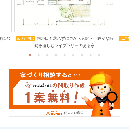
然に習
雨の日も濡れずに車から玄関へ、静かな時
広さが同じ
広さ
間を愉しむライブラリーのある家