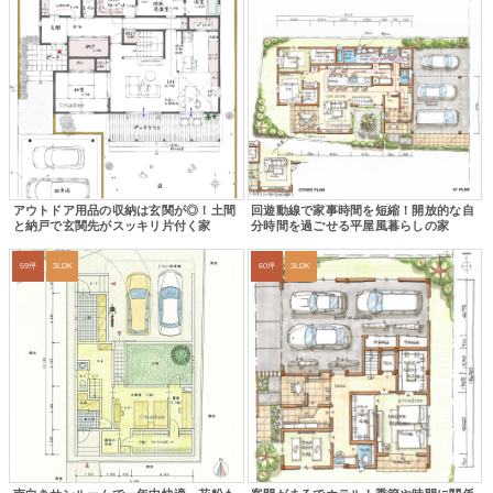
アウトドア用品の収納は玄関が◎！土間
回遊動線で家事時間を短縮！開放的な自
と納戸で玄関先がスッキリ片付く家
分時間を過ごせる平屋風暮らしの家
59坪
3LDK
60坪
3LDK