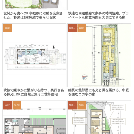
玄関から庭へのL字動線に収納を充実さ
快適な回遊動線で家事の時間短縮、プラ
せた、将来は1階完結で暮らせる家
イベートも家族時間も大切にできる家
5LDK
27坪〜30坪
2LDK
吹抜で緩やかに繋がりを持つ、奥行きあ
縦長の北部屋にも光と風を届ける、中庭
る採光LDKに自然と集う二世帯住宅
を囲むコの字の家
60坪
5LDK
27坪〜30坪
3LDK