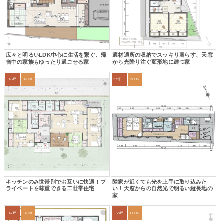
広々と明るいLDK中心に生活を繋ぐ、帰
適材適所の収納でスッキリ暮らす、天窓
省中の家族もゆったり過ごせる家
から光降り注ぐ変形地に建つ家
45坪
4LDK
27坪〜30坪
3LDK
キッチンのみ世帯別でお互いに快適！プ
隣家が近くても光を上手に取り込みた
ライベートを尊重できる二世帯住宅
い！天窓からの自然光で明るい縦長地の
家
47坪
3LDK
58坪
6LDK