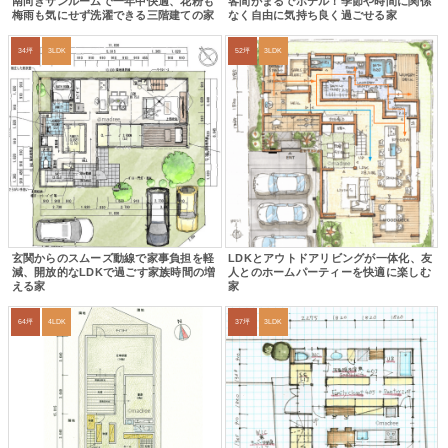
南向きサンルームで一年中快適、花粉も
客間がまるでホテル！季節や時間に関係
梅雨も気にせず洗濯できる三階建ての家
なく自由に気持ち良く過ごせる家
34坪
3LDK
52坪
3LDK
玄関からのスムーズ動線で家事負担を軽
LDKとアウトドアリビングが一体化、友
減、開放的なLDKで過ごす家族時間の増
人とのホームパーティーを快適に楽しむ
える家
家
64坪
4LDK
37坪
3LDK