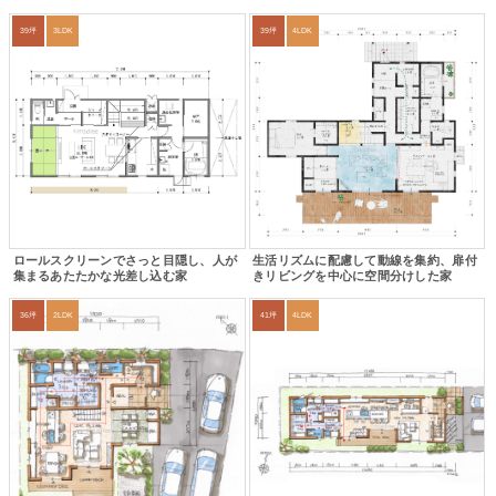
39坪
3LDK
39坪
4LDK
ロールスクリーンでさっと目隠し、人が
生活リズムに配慮して動線を集約、扉付
集まるあたたかな光差し込む家
きリビングを中心に空間分けした家
36坪
2LDK
41坪
4LDK