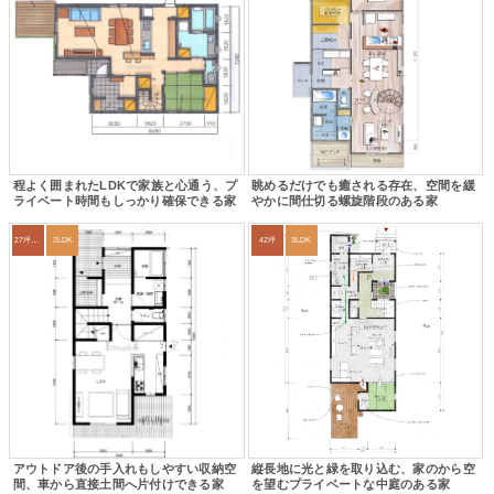
程よく囲まれたLDKで家族と心通う、プ
眺めるだけでも癒される存在、空間を緩
ライベート時間もしっかり確保できる家
やかに間仕切る螺旋階段のある家
27坪〜30坪
2LDK
42坪
3LDK
アウトドア後の手入れもしやすい収納空
縦長地に光と緑を取り込む、家のから空
間、車から直接土間へ片付けできる家
を望むプライベートな中庭のある家