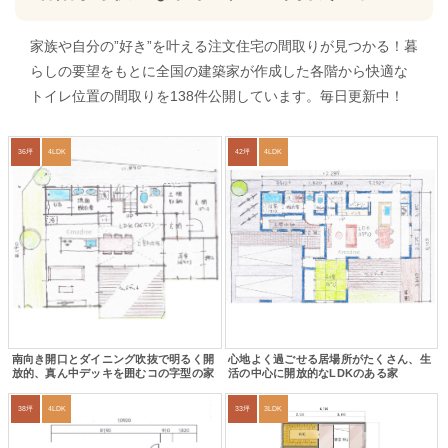
家族や自分の”好き”を叶える注文住宅の間取りが見つかる！暮
らしの要望をもとに全国の建築家が作成した各階から快適な
トイレ位置の間取りを138件公開しています。毎日更新中！
36坪
4LDK
42坪
4LDK
南向き開口とダイニング吹抜で明るく開
心地よく過ごせる居場所がたくさん、生
放的、真ん中デッキを囲むコの字型の家
活の中心に開放的なLDKのある家
38坪
4LDK
33坪
3LDK