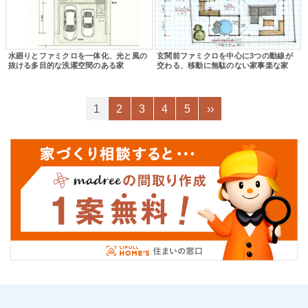
水廻りとファミクロを一体化、光と風の
玄関前ファミクロを中心に3つの動線が
抜ける多目的な洗濯空間のある家
交わる、移動に無駄のない家事楽な家
1
2
3
4
5
››