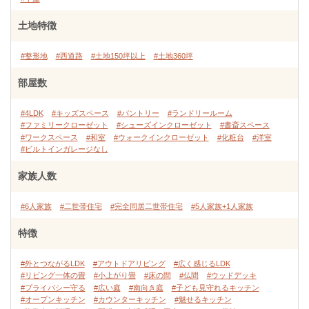
土地特徴
#整形地
#西道路
#土地150坪以上
#土地360坪
部屋数
#4LDK
#キッズスペース
#パントリー
#ランドリールーム
#ファミリークローゼット
#シューズインクローゼット
#書斎スペース
#ワークスペース
#和室
#ウォークインクローゼット
#化粧台
#洋室
#ビルトインガレージなし
家族人数
#6人家族
#二世帯住宅
#完全同居二世帯住宅
#5人家族+1人家族
特徴
#外とつながるLDK
#アウトドアリビング
#広く感じるLDK
#リビング一体の畳
#小上がり畳
#床の間
#仏間
#ウッドデッキ
#プライバシー守る
#広い庭
#南向き庭
#子ども見守れるキッチン
#オープンキッチン
#カウンターキッチン
#魅せるキッチン