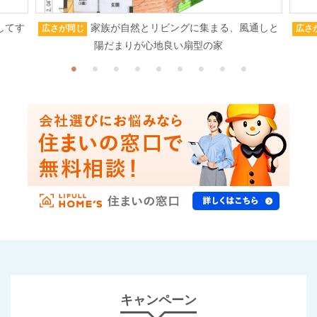
してす
家族が自然とリビングに集まる、風通しと
広さが同じ
広さ
陽だまりが心地良い扇型の家
キャンペーン