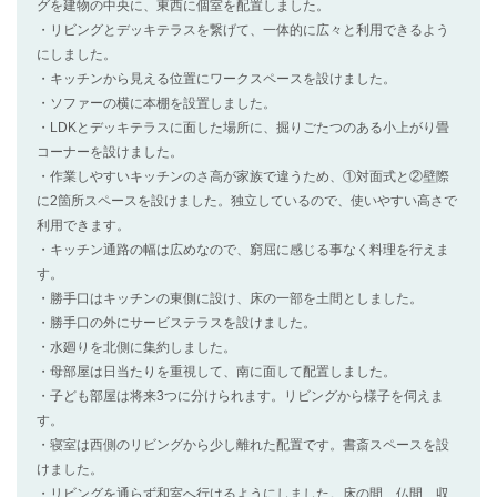
グを建物の中央に、東西に個室を配置しました。
・リビングとデッキテラスを繋げて、一体的に広々と利用できるよう
にしました。
・キッチンから見える位置にワークスペースを設けました。
・ソファーの横に本棚を設置しました。
・LDKとデッキテラスに面した場所に、掘りごたつのある小上がり畳
コーナーを設けました。
・作業しやすいキッチンのさ高が家族で違うため、①対面式と②壁際
に2箇所スペースを設けました。独立しているので、使いやすい高さで
利用できます。
・キッチン通路の幅は広めなので、窮屈に感じる事なく料理を行えま
す。
・勝手口はキッチンの東側に設け、床の一部を土間としました。
・勝手口の外にサービステラスを設けました。
・水廻りを北側に集約しました。
・母部屋は日当たりを重視して、南に面して配置しました。
・子ども部屋は将来3つに分けられます。リビングから様子を伺えま
す。
・寝室は西側のリビングから少し離れた配置です。書斎スペースを設
けました。
・リビングを通らず和室へ行けるようにしました。床の間、仏間、収