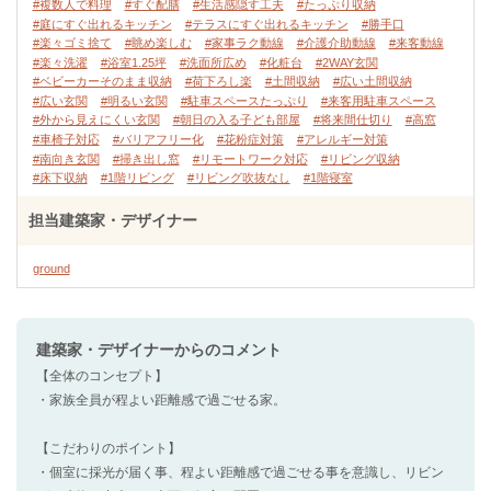
#複数人で料理
#すぐ配膳
#生活感隠す工夫
#たっぷり収納
#庭にすぐ出れるキッチン
#テラスにすぐ出れるキッチン
#勝手口
#楽々ゴミ捨て
#眺め楽しむ
#家事ラク動線
#介護介助動線
#来客動線
#楽々洗濯
#浴室1.25坪
#洗面所広め
#化粧台
#2WAY玄関
#ベビーカーそのまま収納
#荷下ろし楽
#土間収納
#広い土間収納
#広い玄関
#明るい玄関
#駐車スペースたっぷり
#来客用駐車スペース
#外から見えにくい玄関
#朝日の入る子ども部屋
#将来間仕切り
#高窓
#車椅子対応
#バリアフリー化
#花粉症対策
#アレルギー対策
#南向き玄関
#掃き出し窓
#リモートワーク対応
#リビング収納
#床下収納
#1階リビング
#リビング吹抜なし
#1階寝室
担当建築家・デザイナー
ground
建築家・デザイナー
からのコメント
【全体のコンセプト】
・家族全員が程よい距離感で過ごせる家。
【こだわりのポイント】
・個室に採光が届く事、程よい距離感で過ごせる事を意識し、リビン