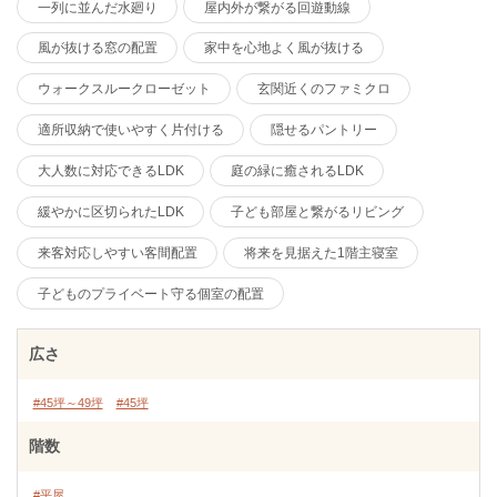
一列に並んだ水廻り
屋内外が繋がる回遊動線
風が抜ける窓の配置
家中を心地よく風が抜ける
ウォークスルークローゼット
玄関近くのファミクロ
適所収納で使いやすく片付ける
隠せるパントリー
大人数に対応できるLDK
庭の緑に癒されるLDK
緩やかに区切られたLDK
子ども部屋と繋がるリビング
来客対応しやすい客間配置
将来を見据えた1階主寝室
子どものプライベート守る個室の配置
広さ
#45坪～49坪
#45坪
階数
#平屋