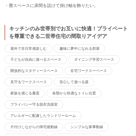
・畳スペースに床間を設けて掛け軸を飾りたい。
キッチンのみ世帯別でお互いに快適！プライベート
を尊重できる二世帯住宅の間取りアイデア
屋外で非日常感楽しむ
趣味に夢中になれる部屋
子どもが自由に遊べるスペース
ダイニング学習スペース
開放的なスタディースペース
在宅ワークスーペース
見守るワークスペース
安心して遊べる庭
家族を感じる書斎
各階から快適なトイレ位置
プライバシー守る脱衣洗面室
アレルギーに配慮したランドリールーム
片付けしながらの帰宅後動線
シンプルな家事動線