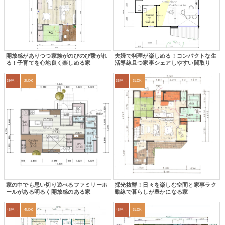
開放感がありつつ家族がのびのび繋がれ
夫婦で料理が楽しめる！コンパクトな生
る！子育てを心地良く楽しめる家
活導線且つ家事シェアしやすい間取り
39坪～42坪
2LDK
36坪～39坪
3LDK
家の中でも思い切り遊べるファミリーホ
採光抜群！日々を楽しむ空間と家事ラク
ールがある明るく開放感のある家
動線で暮らしが豊かになる家
45坪～49坪
4LDK
45坪～49坪
3LDK