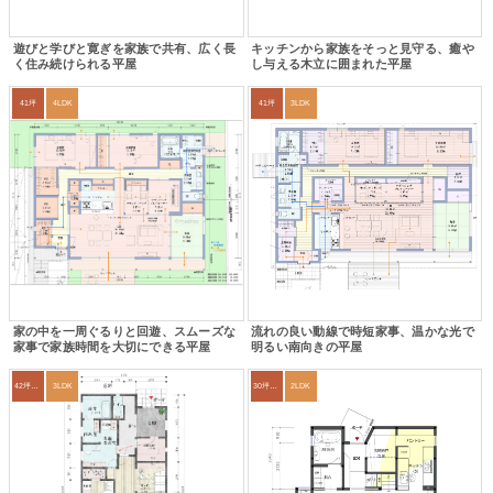
遊びと学びと寛ぎを家族で共有、広く長
キッチンから家族をそっと見守る、癒や
く住み続けられる平屋
し与える木立に囲まれた平屋
41坪
4LDK
41坪
3LDK
家の中を一周ぐるりと回遊、スムーズな
流れの良い動線で時短家事、温かな光で
家事で家族時間を大切にできる平屋
明るい南向きの平屋
42坪～45坪
3LDK
30坪～33坪
2LDK