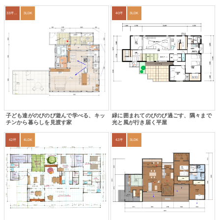
33坪～36坪
3LDK
40坪
3LDK
子ども達がのびのび遊んで学べる、キッ
緑に囲まれてのびのび過ごす、隅々まで
チンから暮らしを見渡す家
光と風が行き届く平屋
42坪
4LDK
42坪
3LDK