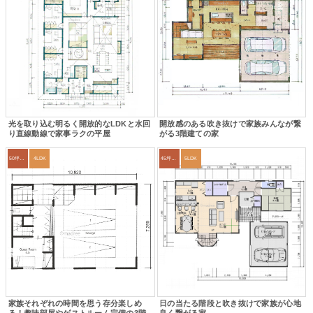
光を取り込む明るく開放的なLDKと水回
開放感のある吹き抜けで家族みんなが繋
り直線動線で家事ラクの平屋
がる3階建ての家
50坪以上
4LDK
45坪～49坪
5LDK
家族それぞれの時間を思う存分楽しめ
日の当たる階段と吹き抜けで家族が心地