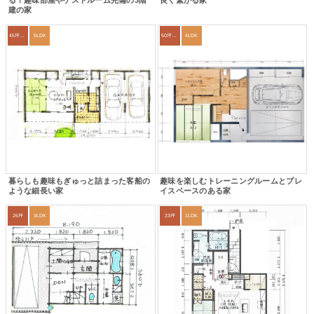
る！趣味部屋やゲストルーム完備の3階
良く繋がる家
建の家
45坪～49坪
5LDK
50坪以上
4LDK
暮らしも趣味もぎゅっと詰まった客船の
趣味を楽しむトレーニングルームとプレ
ような細長い家
イスペースのある家
26坪
3LDK
23坪
1LDK