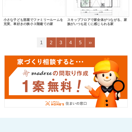
小さな子ども部屋でファミリールームを
スキップフロアで家全体がつながる、家
充実、車好きの狭小３階建ての家
族がいつも近くに感じられる家
1
2
3
4
5
››