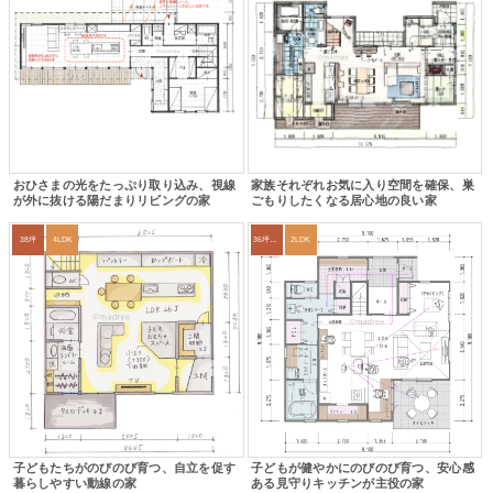
おひさまの光をたっぷり取り込み、視線
家族それぞれお気に入り空間を確保、巣
が外に抜ける陽だまりリビングの家
ごもりしたくなる居心地の良い家
38坪
4LDK
36坪～39坪
2LDK
子どもたちがのびのび育つ、自立を促す
子どもが健やかにのびのび育つ、安心感
暮らしやすい動線の家
ある見守りキッチンが主役の家