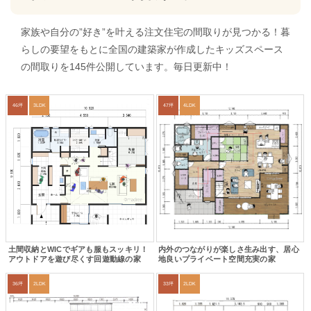
家族や自分の”好き”を叶える注文住宅の間取りが見つかる！暮
らしの要望をもとに全国の建築家が作成したキッズスペース
の間取りを145件公開しています。毎日更新中！
46坪
3LDK
47坪
4LDK
土間収納とWICでギアも服もスッキリ！
内外のつながりが楽しさ生み出す、居心
アウトドアを遊び尽くす回遊動線の家
地良いプライベート空間充実の家
36坪
2LDK
33坪
2LDK