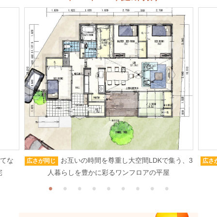
もてな
お互いの時間を尊重し大空間LDKで集う、3
広さが同じ
広さ
宅
人暮らしを豊かに彩るワンフロアの平屋