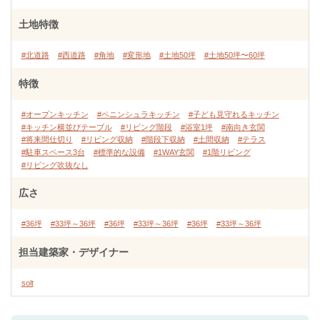
土地特徴
#北道路
#西道路
#角地
#変形地
#土地50坪
#土地50坪〜60坪
特徴
#オープンキッチン
#ペニンシュラキッチン
#子ども見守れるキッチン
#キッチン横並びテーブル
#リビング階段
#浴室1坪
#南向き玄関
#将来間仕切り
#リビング収納
#階段下収納
#土間収納
#テラス
#駐車スペース3台
#標準的な設備
#1WAY玄関
#1階リビング
#リビング吹抜なし
広さ
#36坪
#33坪～36坪
#36坪
#33坪～36坪
#36坪
#33坪～36坪
担当建築家・デザイナー
solt