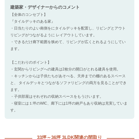
建築家・デザイナー
からのコメント
【全体のコンセプト】
『タイルデッキのある家』
・日当たりのよい南側をにタイルデッキを配置し、リビングとアウト
リビングがつながるように レイアウトしています。
・できるだけ廊下範囲を狭めて、リビングが広くとれるようにしてい
ます。
【こだわりのポイント】
・玄関からリビングへの建具は2枚分の開口がとれる建具を使用。
・キッチンからは子供たちがあそべる、天井までの棚のあるスペース
と、 タイルデッキとつながるソファリビングの両方を見ることができ
ます。
・子供部屋はそれぞれの収納スペースをもうけいます。
・寝室には１坪のWIC、廊下には1坪の納戸もあり収納は充実していま
す。
33坪～36坪 3LDK関連の間取り