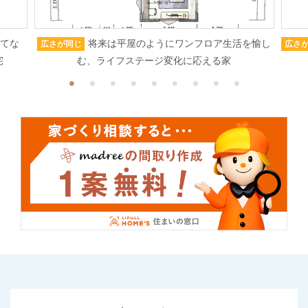
もてな
将来は平屋のようにワンフロア生活を愉し
広さが同じ
広さ
宅
む、ライフステージ変化に応える家