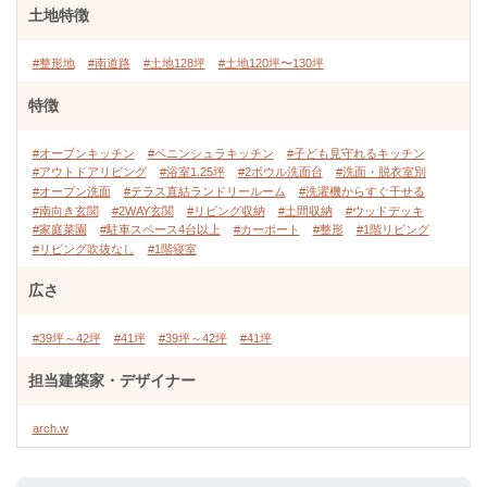
土地特徴
#整形地
#南道路
#土地128坪
#土地120坪〜130坪
特徴
#オープンキッチン
#ペニンシュラキッチン
#子ども見守れるキッチン
#アウトドアリビング
#浴室1.25坪
#2ボウル洗面台
#洗面・脱衣室別
#オープン洗面
#テラス直結ランドリールーム
#洗濯機からすぐ干せる
#南向き玄関
#2WAY玄関
#リビング収納
#土間収納
#ウッドデッキ
#家庭菜園
#駐車スペース4台以上
#カーポート
#整形
#1階リビング
#リビング吹抜なし
#1階寝室
広さ
#39坪～42坪
#41坪
#39坪～42坪
#41坪
担当建築家・デザイナー
arch.w