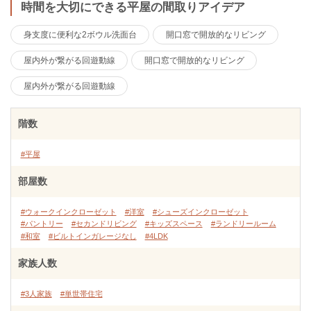
時間を大切にできる平屋の間取りアイデア
身支度に便利な2ボウル洗面台
開口窓で開放的なリビング
屋内外が繋がる回遊動線
開口窓で開放的なリビング
屋内外が繋がる回遊動線
階数
#平屋
部屋数
#ウォークインクローゼット
#洋室
#シューズインクローゼット
#パントリー
#セカンドリビング
#キッズスペース
#ランドリールーム
#和室
#ビルトインガレージなし
#4LDK
家族人数
#3人家族
#単世帯住宅