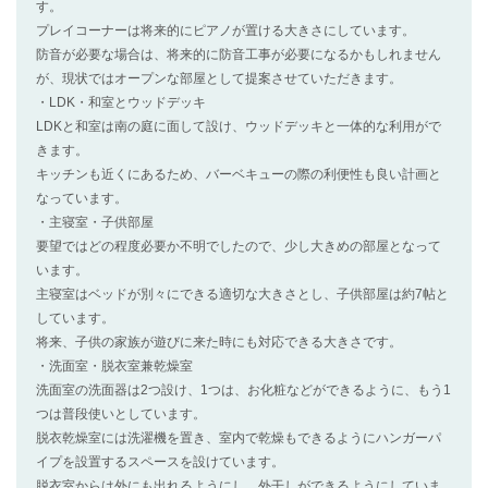
す。
プレイコーナーは将来的にピアノが置ける大きさにしています。
防音が必要な場合は、将来的に防音工事が必要になるかもしれません
が、現状ではオープンな部屋として提案させていただきます。
・LDK・和室とウッドデッキ
LDKと和室は南の庭に面して設け、ウッドデッキと一体的な利用がで
きます。
キッチンも近くにあるため、バーベキューの際の利便性も良い計画と
なっています。
・主寝室・子供部屋
要望ではどの程度必要か不明でしたので、少し大きめの部屋となって
います。
主寝室はベッドが別々にできる適切な大きさとし、子供部屋は約7帖と
しています。
将来、子供の家族が遊びに来た時にも対応できる大きさです。
・洗面室・脱衣室兼乾燥室
洗面室の洗面器は2つ設け、1つは、お化粧などができるように、もう1
つは普段使いとしています。
脱衣乾燥室には洗濯機を置き、室内で乾燥もできるようにハンガーパ
イプを設置するスペースを設けています。
脱衣室からは外にも出れるようにし、外干しができるようにしていま