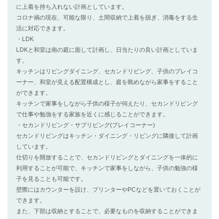
に上着を持ち入れない計画としています。
コロナ禍の現在、可能な限り、土間収納で上着を脱ぎ、消毒をする生
活に対応できます。
・LDK
LDKと和室は南の庭に面して計画し、日当たりの良い計画としていま
す。
キッチンはリビングダイニング、セカンドリビング、子供のプレイコ
ーナー、和室が見える配置構成とし、庭を眺めながら家事をすること
ができます。
キッチンで家事をしながら子供の様子が伺えたり、セカンドリビング
で仕事や勉強をする家族を近くに感じることができます。
・セカンドリビング・サブリビング(プレイコーナー)
セカンドリビングはキッチン・ダイニング・リビングに隣接して計画
しています。
仕切りを開放することで、セカンドリビングとダイニングを一体的に
利用することが可能で、キッチンで家事をしながら、子供の勉強の様
子を見ることも可能です。
壁際にはカウンターを設け、プリンターやPCなどを置いておくことが
できます。
また、下部は収納とすることで、必要なものを収納することができま