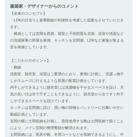
建築家・デザイナー
からのコメント
【全体のコンセプト】
・LDKの日当りと家事動線の利便性を考慮した提案をさせていただき
ます。
・構成としては玄関を西側、寝室と子供部屋を北側、浴室や洗面など
の洗濯家事の部屋を東側、キッチンを玄関側、LDKなど家族が集まる
室を南側としています。
【こだわりのポイント】
・動線
洗面室、脱衣室、浴室はご要望のとおり、東側に計画し、洗濯→物干
しがスムーズに行えるような部屋の配置計画をしています。
内干しができるように脱衣室には洗濯物を干せるスペースを設け、天
気の良い日は外で干すこともできるように、脱衣室から出てすぐ外干
しができるスペースを設けています。
キッチンは玄関側に設け、買い物の荷物をパントリーに仕舞いやすい
動線計画としています。
玄関の横に土間収納を計画し、普段使用する靴は土間収納で脱ぐこと
により、メイン玄関の整理整頓が解消されます。
土間収納には、雨具や靴、冬用コートなどを収納できるようにし、中