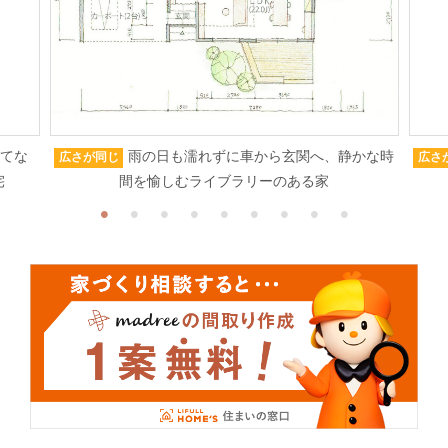
もてな
雨の日も濡れずに車から玄関へ、静かな時
広さが同じ
広さ
宅
間を愉しむライブラリーのある家