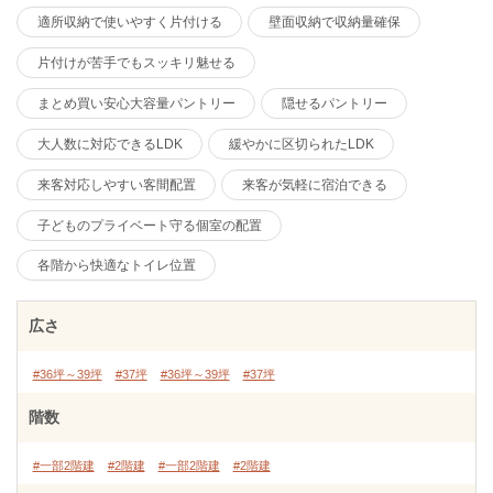
適所収納で使いやすく片付ける
壁面収納で収納量確保
片付けが苦手でもスッキリ魅せる
まとめ買い安心大容量パントリー
隠せるパントリー
大人数に対応できるLDK
緩やかに区切られたLDK
来客対応しやすい客間配置
来客が気軽に宿泊できる
子どものプライベート守る個室の配置
各階から快適なトイレ位置
広さ
#36坪～39坪
#37坪
#36坪～39坪
#37坪
階数
#一部2階建
#2階建
#一部2階建
#2階建