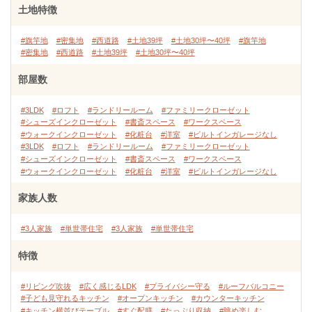
土地特徴
#旗竿地
#密集地
#西道路
#土地39坪
#土地30坪〜40坪
#旗竿地
#密集地
#西道路
#土地39坪
#土地30坪〜40坪
部屋数
#3LDK
#ロフト
#ランドリールーム
#ファミリークローゼット
#シューズインクローゼット
#書斎スペース
#ワークスペース
#ウォークインクローゼット
#化粧台
#洋室
#ビルトインガレージなし
#3LDK
#ロフト
#ランドリールーム
#ファミリークローゼット
#シューズインクローゼット
#書斎スペース
#ワークスペース
#ウォークインクローゼット
#化粧台
#洋室
#ビルトインガレージなし
家族人数
#3人家族
#単世帯住宅
#3人家族
#単世帯住宅
特徴
#リビング吹抜
#広く感じるLDK
#プライバシー守る
#ルーフバルコニー
#子ども見守れるキッチン
#オープンキッチン
#カウンターキッチン
#キッチン横並びテーブル
#すぐ配膳
#たっぷり収納
#眺め楽しむ