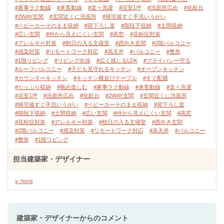
#家事ラク動線
#来客動線
#楽々洗濯
#浴室1坪
#洗面所広め
#化粧台
#2WAY玄関
#玄関近くに洗面所
#帰宅後すぐ手洗いうがい
#ベビーカーそのまま収納
#荷下ろし楽
#階段下収納
#土間収納
#広い玄関
#外から見えにくい玄関
#高窓
#花粉症対策
#アレルギー対策
#朝日の入る主寝室
#西向き玄関
#2階バルコニー
#感染対策
#リモートワーク対応
#高天井
#バルコニー
#整形
#1階リビング
#リビング吹抜
#広く感じるLDK
#プライバシー守る
#ルーフバルコニー
#子ども見守れるキッチン
#オープンキッチン
#カウンターキッチン
#キッチン横並びテーブル
#すぐ配膳
#たっぷり収納
#眺め楽しむ
#家事ラク動線
#来客動線
#楽々洗濯
#浴室1坪
#洗面所広め
#化粧台
#2WAY玄関
#玄関近くに洗面所
#帰宅後すぐ手洗いうがい
#ベビーカーそのまま収納
#荷下ろし楽
#階段下収納
#土間収納
#広い玄関
#外から見えにくい玄関
#高窓
#花粉症対策
#アレルギー対策
#朝日の入る主寝室
#西向き玄関
#2階バルコニー
#感染対策
#リモートワーク対応
#高天井
#バルコニー
#整形
#1階リビング
担当建築家・デザイナー
y_horie
建築家・デザイナー
からのコメント