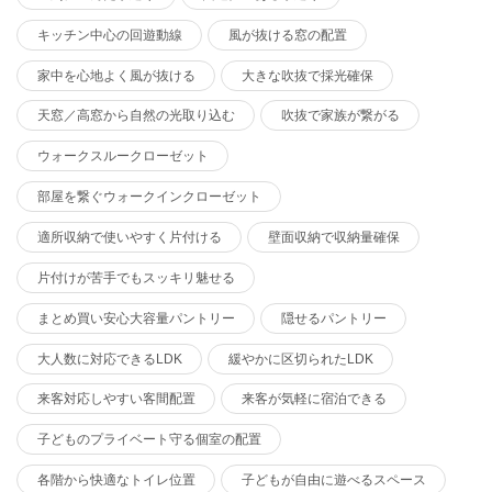
キッチン中心の回遊動線
風が抜ける窓の配置
家中を心地よく風が抜ける
大きな吹抜で採光確保
天窓／高窓から自然の光取り込む
吹抜で家族が繋がる
ウォークスルークローゼット
部屋を繋ぐウォークインクローゼット
適所収納で使いやすく片付ける
壁面収納で収納量確保
片付けが苦手でもスッキリ魅せる
まとめ買い安心大容量パントリー
隠せるパントリー
大人数に対応できるLDK
緩やかに区切られたLDK
来客対応しやすい客間配置
来客が気軽に宿泊できる
子どものプライベート守る個室の配置
各階から快適なトイレ位置
子どもが自由に遊べるスペース