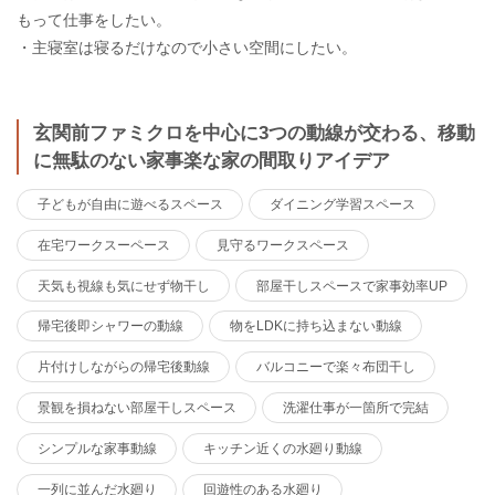
もって仕事をしたい。
・主寝室は寝るだけなので小さい空間にしたい。
玄関前ファミクロを中心に3つの動線が交わる、移動
に無駄のない家事楽な家の間取りアイデア
子どもが自由に遊べるスペース
ダイニング学習スペース
在宅ワークスーペース
見守るワークスペース
天気も視線も気にせず物干し
部屋干しスペースで家事効率UP
帰宅後即シャワーの動線
物をLDKに持ち込まない動線
片付けしながらの帰宅後動線
バルコニーで楽々布団干し
景観を損ねない部屋干しスペース
洗濯仕事が一箇所で完結
シンプルな家事動線
キッチン近くの水廻り動線
一列に並んだ水廻り
回遊性のある水廻り