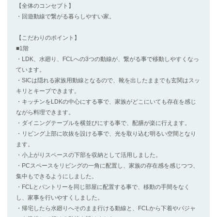
【全体のコンセプト】
・回遊動線で繋がる暮らしやすい家。
【こだわりのポイント】
■1階
・LDK、水廻り、FCLへの3つの動線が、繋がる事で移動しやすくなっ
ています。
・SICは隠れる家族用動線となるので、靴を出したままでも玄関はスッ
キリとキープできます。
・キッチンをLDKの中心にする事で、家族がどこにいても存在を感じ
ながら料理できます。
・ダイニングテーブルを横並びにする事で、配膳が楽に行えます。
・リビング上部に吹抜を設ける事で、光を取り込む明るい空間となり
ます。
・小上がりスペースの下部を収納として活用しました。
・PCスペースをリビングの一角に配置し、家族の存在感を感じつつ、
集中もできるようにしました。
・FCLとパントリーを同じ部屋に配置する事で、移動の手間をなく
し、家事を行いやすくしました。
・帰宅したら水廻りへそのまま行ける動線と、FCLから下着やパジャ