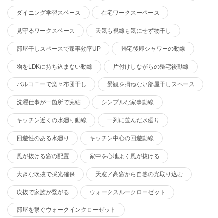
ダイニング学習スペース
在宅ワークスーペース
見守るワークスペース
天気も視線も気にせず物干し
部屋干しスペースで家事効率UP
帰宅後即シャワーの動線
物をLDKに持ち込まない動線
片付けしながらの帰宅後動線
バルコニーで楽々布団干し
景観を損ねない部屋干しスペース
洗濯仕事が一箇所で完結
シンプルな家事動線
キッチン近くの水廻り動線
一列に並んだ水廻り
回遊性のある水廻り
キッチン中心の回遊動線
風が抜ける窓の配置
家中を心地よく風が抜ける
大きな吹抜で採光確保
天窓／高窓から自然の光取り込む
吹抜で家族が繋がる
ウォークスルークローゼット
部屋を繋ぐウォークインクローゼット