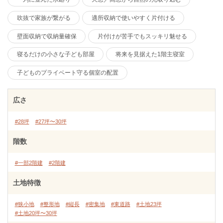
吹抜で家族が繋がる
適所収納で使いやすく片付ける
壁面収納で収納量確保
片付けが苦手でもスッキリ魅せる
寝るだけの小さな子ども部屋
将来を見据えた1階主寝室
子どものプライベート守る個室の配置
広さ
#28坪
#27坪〜30坪
階数
#一部2階建
#2階建
土地特徴
#狭小地
#整形地
#縦長
#密集地
#東道路
#土地23坪
#土地20坪〜30坪