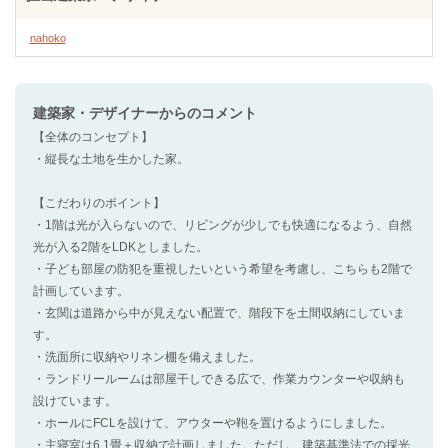
nahoko
建築家・デザイナー
からのコメント
【全体のコンセプト】
・縦長な土地を生かした家。
【こだわりのポイント】
・1階は光が入らないので、リビングが少しでも快適になるよう、自然
光が入る2階をLDKとしました。
・子ども部屋の防犯を重視したいという希望を考慮し、こちらも2階で
計画しています。
・玄関は道路から中が見えない配置で、階段下を土間収納にしていま
す。
・洗面所に収納やリネン棚を備えました。
・ランドリールームは部屋干しできる広で、作業カウンターや収納も
設けています。
・ホールにFCLを設けて、アウターや鞄を置けるようにしました。
・主寝室は6.1畳＋収納で計画しました。ただし、建築基準法での採光