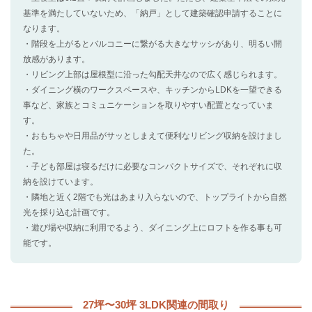
基準を満たしていないため、「納戸」として建築確認申請することに
なります。
・階段を上がるとバルコニーに繋がる大きなサッシがあり、明るい開
放感があります。
・リビング上部は屋根型に沿った勾配天井なので広く感じられます。
・ダイニング横のワークスペースや、キッチンからLDKを一望できる
事など、家族とコミュニケーションを取りやすい配置となっていま
す。
・おもちゃや日用品がサッとしまえて便利なリビング収納を設けまし
た。
・子ども部屋は寝るだけに必要なコンパクトサイズで、それぞれに収
納を設けています。
・隣地と近く2階でも光はあまり入らないので、トップライトから自然
光を採り込む計画です。
・遊び場や収納に利用でるよう、ダイニング上にロフトを作る事も可
能です。
27坪〜30坪 3LDK関連の間取り