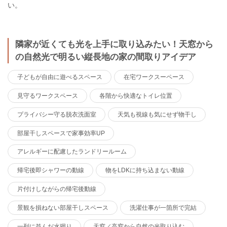
い。
隣家が近くても光を上手に取り込みたい！天窓から
の自然光で明るい縦長地の家の間取りアイデア
子どもが自由に遊べるスペース
在宅ワークスーペース
見守るワークスペース
各階から快適なトイレ位置
プライバシー守る脱衣洗面室
天気も視線も気にせず物干し
部屋干しスペースで家事効率UP
アレルギーに配慮したランドリールーム
帰宅後即シャワーの動線
物をLDKに持ち込まない動線
片付けしながらの帰宅後動線
景観を損ねない部屋干しスペース
洗濯仕事が一箇所で完結
一列に並んだ水廻り
天窓／高窓から自然の光取り込む