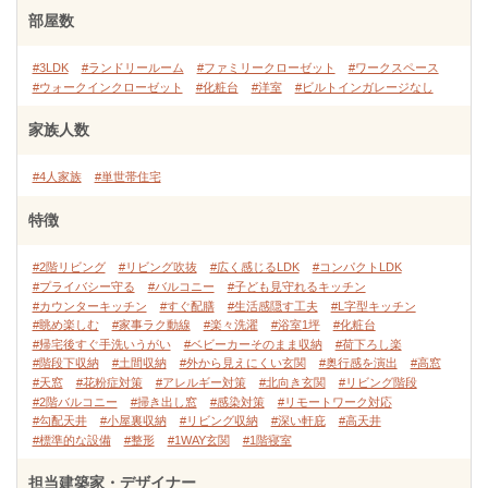
部屋数
#3LDK
#ランドリールーム
#ファミリークローゼット
#ワークスペース
#ウォークインクローゼット
#化粧台
#洋室
#ビルトインガレージなし
家族人数
#4人家族
#単世帯住宅
特徴
#2階リビング
#リビング吹抜
#広く感じるLDK
#コンパクトLDK
#プライバシー守る
#バルコニー
#子ども見守れるキッチン
#カウンターキッチン
#すぐ配膳
#生活感隠す工夫
#L字型キッチン
#眺め楽しむ
#家事ラク動線
#楽々洗濯
#浴室1坪
#化粧台
#帰宅後すぐ手洗いうがい
#ベビーカーそのまま収納
#荷下ろし楽
#階段下収納
#土間収納
#外から見えにくい玄関
#奥行感を演出
#高窓
#天窓
#花粉症対策
#アレルギー対策
#北向き玄関
#リビング階段
#2階バルコニー
#掃き出し窓
#感染対策
#リモートワーク対応
#勾配天井
#小屋裏収納
#リビング収納
#深い軒庇
#高天井
#標準的な設備
#整形
#1WAY玄関
#1階寝室
担当建築家・デザイナー