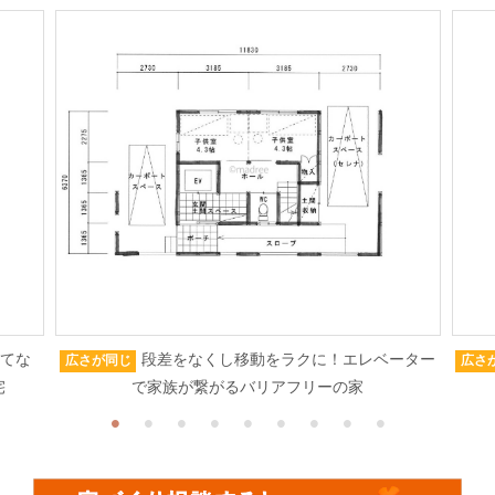
もてな
段差をなくし移動をラクに！エレベーター
広さが同じ
広さ
宅
で家族が繋がるバリアフリーの家