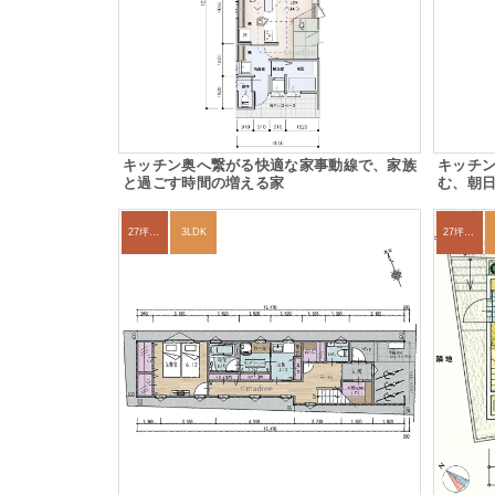
キッチン奥へ繋がる快適な家事動線で、家族
キッチ
と過ごす時間の増える家
む、朝
27坪〜30坪
3LDK
27坪〜30坪