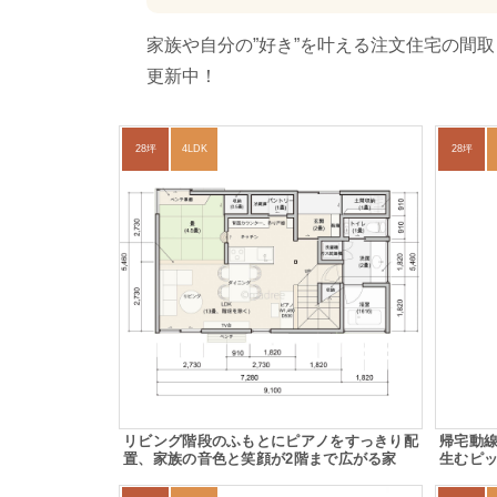
家族や自分の”好き”を叶える注文住宅の間
更新中！
28坪
4LDK
28坪
リビング階段のふもとにピアノをすっきり配
帰宅動
置、家族の音色と笑顔が2階まで広がる家
生むピ