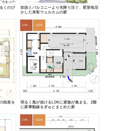
るくのび
吹抜とバルコニーより光降り注ぐ、変形地活
かした来客ウェルカムの家
27坪〜30坪
2LDK
の段差を
明るく風が抜けるLDKに家族が集まる、2階
に家事動線をぎゅとまとめた家
27坪〜30坪
5LDK