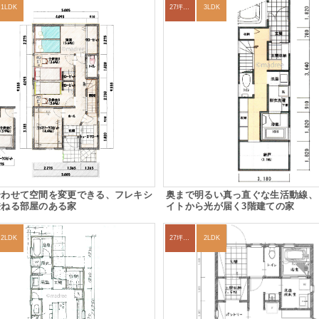
1LDK
27坪〜30坪
3LDK
合わせて空間を変更できる、フレキシ
奥まで明るい真っ直ぐな生活動線、
兼ねる部屋のある家
イトから光が届く3階建ての家
2LDK
27坪〜30坪
2LDK