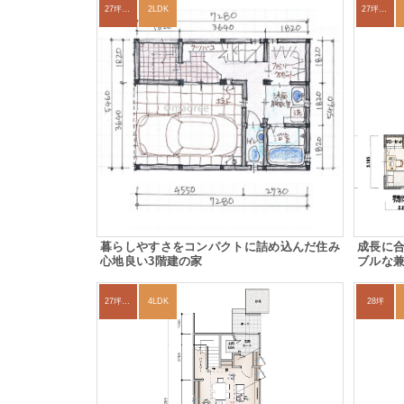
27坪〜30坪
2LDK
27坪〜30坪
暮らしやすさをコンパクトに詰め込んだ住み
成長に
心地良い3階建の家
ブルな
27坪〜30坪
4LDK
28坪