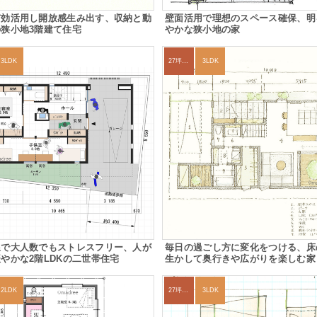
有効活用し開放感生み出す、収納と動
壁面活用で理想のスペース確保、明
狭小地3階建て住宅
やかな狭小地の家
3LDK
27坪〜30坪
3LDK
線で大人数でもストレスフリー、人が
毎日の過ごし方に変化をつける、床
やかな2階LDKの二世帯住宅
生かして奥行きや広がりを楽しむ家
2LDK
27坪〜30坪
3LDK