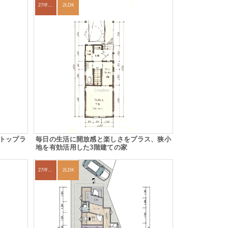
27坪〜30坪
2LDK
トップラ
毎日の生活に開放感と楽しさをプラス、狭小
地を有効活用した3階建ての家
27坪〜30坪
2LDK