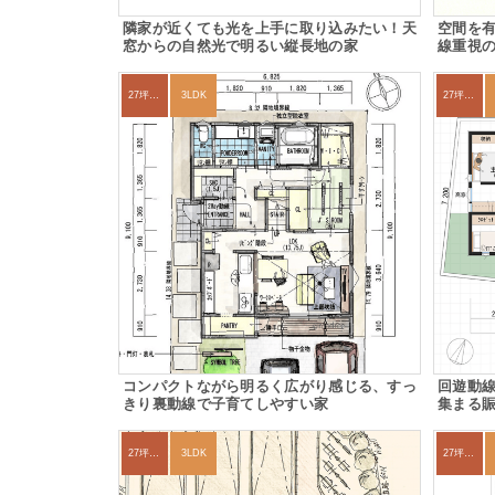
隣家が近くても光を上手に取り込みたい！天
空間を
窓からの自然光で明るい縦長地の家
線重視の
27坪〜30坪
3LDK
27坪〜30坪
コンパクトながら明るく広がり感じる、すっ
回遊動
きり裏動線で子育てしやすい家
集まる賑
27坪〜30坪
3LDK
27坪〜30坪