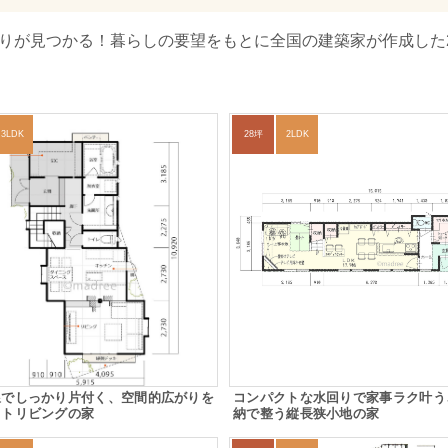
取りが見つかる！暮らしの要望をもとに全国の建築家が作成した
3LDK
28坪
2LDK
線でしっかり片付く、空間的広がりを
コンパクトな水回りで家事ラク叶う
ットリビングの家
納で整う縦長狭小地の家