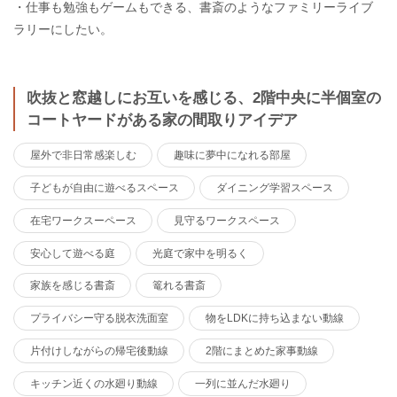
・仕事も勉強もゲームもできる、書斎のようなファミリーライブ
ラリーにしたい。
吹抜と窓越しにお互いを感じる、2階中央に半個室の
コートヤードがある家の間取りアイデア
屋外で非日常感楽しむ
趣味に夢中になれる部屋
子どもが自由に遊べるスペース
ダイニング学習スペース
在宅ワークスーペース
見守るワークスペース
安心して遊べる庭
光庭で家中を明るく
家族を感じる書斎
篭れる書斎
プライバシー守る脱衣洗面室
物をLDKに持ち込まない動線
片付けしながらの帰宅後動線
2階にまとめた家事動線
キッチン近くの水廻り動線
一列に並んだ水廻り