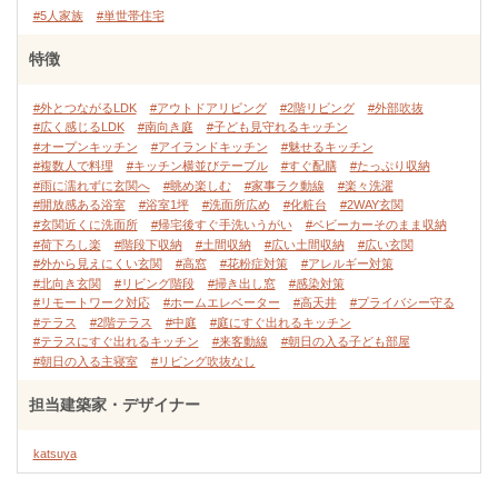
#5人家族
#単世帯住宅
特徴
#外とつながるLDK
#アウトドアリビング
#2階リビング
#外部吹抜
#広く感じるLDK
#南向き庭
#子ども見守れるキッチン
#オープンキッチン
#アイランドキッチン
#魅せるキッチン
#複数人で料理
#キッチン横並びテーブル
#すぐ配膳
#たっぷり収納
#雨に濡れずに玄関へ
#眺め楽しむ
#家事ラク動線
#楽々洗濯
#開放感ある浴室
#浴室1坪
#洗面所広め
#化粧台
#2WAY玄関
#玄関近くに洗面所
#帰宅後すぐ手洗いうがい
#ベビーカーそのまま収納
#荷下ろし楽
#階段下収納
#土間収納
#広い土間収納
#広い玄関
#外から見えにくい玄関
#高窓
#花粉症対策
#アレルギー対策
#北向き玄関
#リビング階段
#掃き出し窓
#感染対策
#リモートワーク対応
#ホームエレベーター
#高天井
#プライバシー守る
#テラス
#2階テラス
#中庭
#庭にすぐ出れるキッチン
#テラスにすぐ出れるキッチン
#来客動線
#朝日の入る子ども部屋
#朝日の入る主寝室
#リビング吹抜なし
担当建築家・デザイナー
katsuya