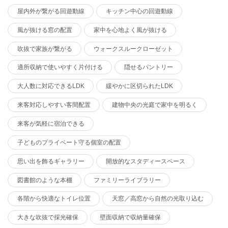
屋内外が繋がる回遊動線
キッチン中心の回遊動線
風が抜ける窓の配置
家中を心地よく風が抜ける
吹抜で家族が繋がる
ウォークスルークローゼット
適所収納で使いやすく片付ける
隠せるパントリー
大人数に対応できるLDK
緩やかに区切られたLDK
来客対応しやすい客間配置
建物中央の光庭で家中を明るく
来客が気軽に宿泊できる
子どものプライベート守る個室の配置
思い出を飾るギャラリー
開放的なスタディースペース
図書館のような本棚
ファミリーライブラリー
各階から快適なトイレ位置
天窓／高窓から自然の光取り込む
大きな吹抜で採光確保
壁面収納で収納量確保