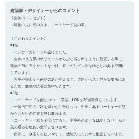
建築家・デザイナー
からのコメント
【全体のコンセプト】
・建物中央に光の入る、コートヤード型の家。
【こだわりポイント】
■1階
・インナーガレージを設けました。
・全体の長方形のボリュームから少し飛び出すように配置する事で、
建物の形にアクセントをつけ、直上のリビングをゆとりのある空間に
しています。
・和室や書斎から南側の庭が見えます。道路から遠く静かな場所にあ
るため、勉強や読書に集中できます。
■2階
・コートヤードを配しつつ、L字型にLDKを30畳確保しています。
・一体的空間のLDKを緩やかに分けつつ、中央にあるコートヤード窓
からお互いの存在を感じ取れます。
・コートヤード窓を全開にすると、半屋外のようなLDKとなり、光と
風の通る心地良い空間となります。
・南側に、水廻りを使いやすく、機能的にまとめて配置しています。