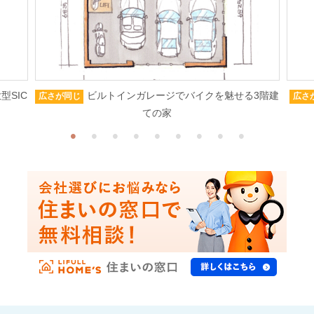
型SIC
ビルトインガレージでバイクを魅せる3階建
広さが同じ
広さ
ての家