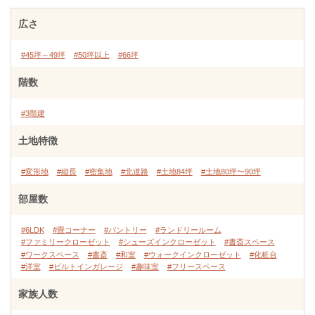
広さ
#45坪～49坪
#50坪以上
#66坪
階数
#3階建
土地特徴
#変形地
#縦長
#密集地
#北道路
#土地84坪
#土地80坪〜90坪
部屋数
#6LDK
#畳コーナー
#パントリー
#ランドリールーム
#ファミリークローゼット
#シューズインクローゼット
#書斎スペース
#ワークスペース
#書斎
#和室
#ウォークインクローゼット
#化粧台
#洋室
#ビルトインガレージ
#趣味室
#フリースペース
家族人数