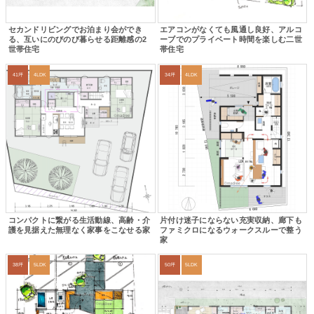
セカンドリビングでお泊まり会ができ
エアコンがなくても風通し良好、アルコ
る、互いにのびのび暮らせる距離感の2
ーブでのプライベート時間を楽しむ二世
世帯住宅
帯住宅
41坪
4LDK
34坪
4LDK
コンパクトに繋がる生活動線、高齢・介
片付け迷子にならない充実収納、廊下も
護を見据えた無理なく家事をこなせる家
ファミクロになるウォークスルーで整う
家
38坪
5LDK
50坪
5LDK