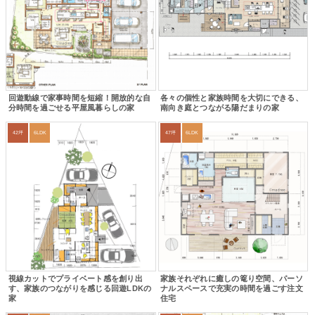
回遊動線で家事時間を短縮！開放的な自
各々の個性と家族時間を大切にできる、
分時間を過ごせる平屋風暮らしの家
南向き庭とつながる陽だまりの家
42坪
6LDK
47坪
6LDK
視線カットでプライベート感を創り出
家族それぞれに癒しの篭り空間、パーソ
す、家族のつながりを感じる回遊LDKの
ナルスペースで充実の時間を過ごす注文
家
住宅