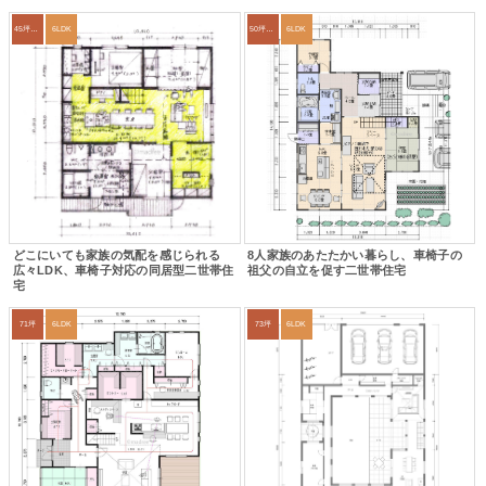
45坪～49坪
6LDK
50坪以上
6LDK
どこにいても家族の気配を感じられる
8人家族のあたたかい暮らし、車椅子の
広々LDK、車椅子対応の同居型二世帯住
祖父の自立を促す二世帯住宅
宅
71坪
6LDK
73坪
6LDK