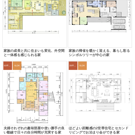
家族の成長と共に住まいも変化、外空間
家族の帰省を暖かく迎える、暮らし彩る
と一体感を感じられる家
シンボルツリーが中心の家
50坪以上
6LDK
39坪～42坪
6LDK
夫婦それぞれの趣味部屋や使い勝手の良
ほどよい距離感の2世帯住宅とセカンド
い動線で日々の自分時間が充実する家
リビングでお泊まり会ができる家