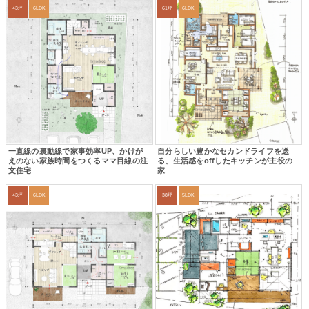
43坪
6LDK
61坪
6LDK
一直線の裏動線で家事効率UP、かけが
自分らしい豊かなセカンドライフを送
えのない家族時間をつくるママ目線の注
る、生活感をoffしたキッチンが主役の
文住宅
家
43坪
6LDK
38坪
5LDK