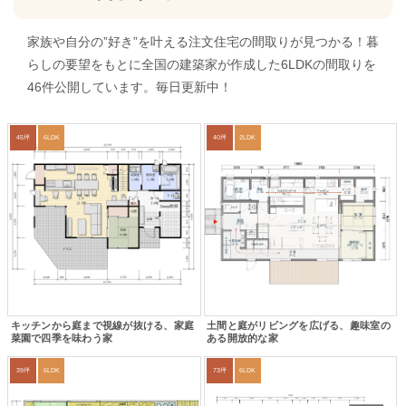
家族や自分の”好き”を叶える注文住宅の間取りが見つかる！暮
らしの要望をもとに全国の建築家が作成した6LDKの間取りを
46件公開しています。毎日更新中！
45坪
6LDK
40坪
2LDK
キッチンから庭まで視線が抜ける、家庭
土間と庭がリビングを広げる、趣味室の
菜園で四季を味わう家
ある開放的な家
39坪
6LDK
73坪
6LDK