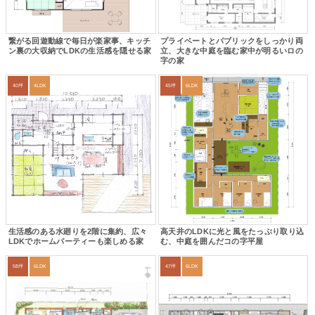
繋がる回遊動線で毎日が楽家事、キッチ
プライベートとパブリックをしっかり両
ン裏の大収納でLDKの生活感を隠せる家
立、大きな中庭を臨む家中が明るいロの
字の家
40坪
4LDK
45坪
6LDK
生活感のある水廻りを2階に集約、広々
高天井のLDKに光と風をたっぷり取り込
LDKでホームパーティーも楽しめる家
む、中庭を囲んだコの字平屋
58坪
6LDK
47坪
6LDK