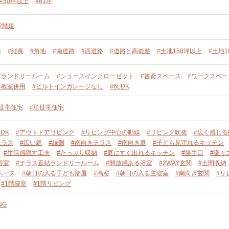
#50坪以上
#61坪
2階建
形
#縦長
#角地
#南道路
#西道路
#道路と高低差
#土地150坪以上
#土地1
#ランドリールーム
#シューズインクローゼット
#書斎スペース
#ワークスペー
事教室併用
#ビルトインガレージなし
#6LDK
単世帯住宅
#単世帯住宅
DK
#アウトドアリビング
#リビング中心の動線
#リビング吹抜
#広く感じる
テラス
#広い庭
#縁側
#南向きテラス
#南向き庭
#子ども見守れるキッチン
#生活感隠す工夫
#たっぷり収納
#庭にすぐ出れるキッチン
#勝手口
#楽々
浴室
#テラス直結ランドリールーム
#開放感ある浴室
#2WAY玄関
#土間収納
ペース
#朝日の入る子ども部屋
#高窓
#朝日の入る主寝室
#南向き玄関
#リ
#1階寝室
#1階リビング
NG