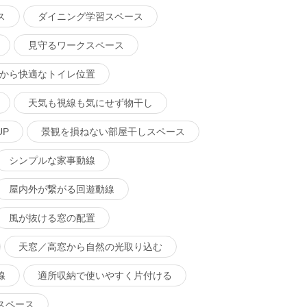
ス
ダイニング学習スペース
見守るワークスペース
から快適なトイレ位置
天気も視線も気にせず物干し
P
景観を損ねない部屋干しスペース
シンプルな家事動線
屋内外が繋がる回遊動線
風が抜ける窓の配置
天窓／高窓から自然の光取り込む
線
適所収納で使いやすく片付ける
スペース