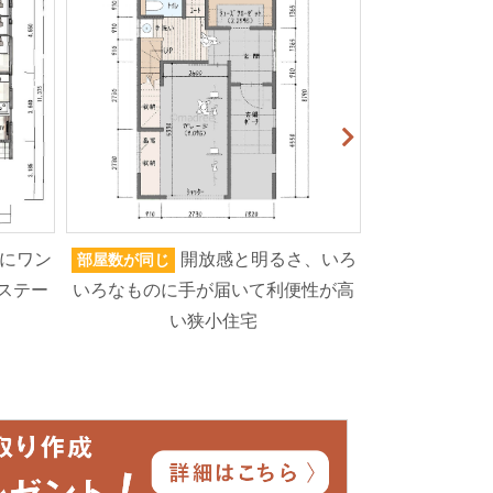
にワン
開放感と明るさ、いろ
部屋数が同じ
家族人数が同じ
ステー
いろなものに手が届いて利便性が高
から玄関へ、
い狭小住宅
イブラ