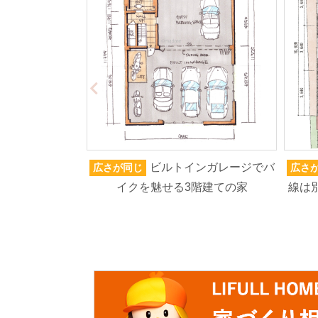
ビルトインガレージでバ
広さが同じ
広さ
イクを魅せる3階建ての家
線は