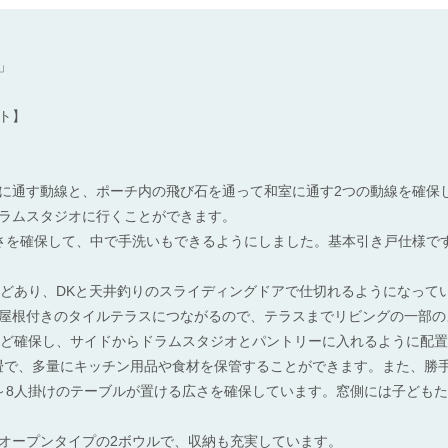
」
ト】
に通す動線と、ポーチ内の飛び石を通って和室に通す2つの動線を確保
ラムスタジオに行くことができます。
さを確保して、中で手洗いもできるようにしました。基本引き戸仕様で
ほどあり、DKと天井釣りのスライディングドアで仕切れるようになって
屋根付きのタイルテラスにつながるので、テラスまでリビングの一部の
ほど確保し、サイドからドラムスタジオとパントリーに入れるように配
7畳で、多量にキッチン用品や食材を保管することができます。また、勝
～8人掛けのテーブルが置ける広さを確保しています。窓側には子ども
オープンタイプの2ボウルで、収納も充実しています。