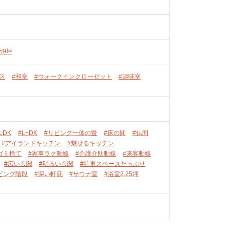
59坪
ス
#和室
#ウォークインクローゼット
#趣味室
LDK
#L+DK
#リビング一体の畳
#床の間
#仏間
#アイランドキッチン
#魅せるキッチン
ゴミ捨て
#家事ラク動線
#介護介助動線
#来客動線
#広い玄関
#明るい玄関
#駐車スペースたっぷり
ビング階段
#深い軒庇
#サウナ室
#浴室2.25坪