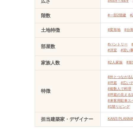
広さ
#45坪～49坪
階数
#一部2階建
#
土地特徴
#変形地
#台
#パントリー
部屋数
#洋室
#習い
家族人数
#2人家族
#
#外とつながるL
#坪庭
#広い
#複数人で料理
特徴
#坪庭の見える
#来客用駐車ス
#1階リビング
担当建築家・デザイナー
KANS PLANNI