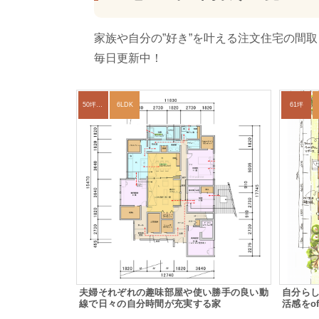
家族や自分の”好き”を叶える注文住宅の間
毎日更新中！
50坪以上
6LDK
61坪
夫婦それぞれの趣味部屋や使い勝手の良い動
自分ら
線で日々の自分時間が充実する家
活感をo