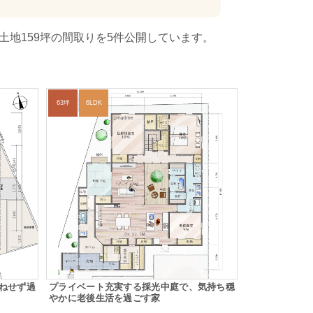
土地159坪の間取りを5件公開しています。
63坪
6LDK
ねせず過
プライベート充実する採光中庭で、気持ち穏
やかに老後生活を過ごす家