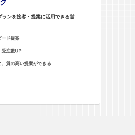
ンク
0プランを接客・提案に活用できる営
ピード提案
受注数UP
に、質の高い提案ができる