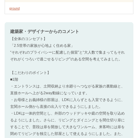
ground
建築家・デザイナー
からのコメント
【全体のコンセプト】
「2.5世帯の家族が心地よく住める家」
“それぞれのプライバシーに配慮した個室”と“大人数で集まってもそれ
ぞれがくつろいで過ごせるリビング”のある空間を考えてみました。
【こだわりのポイント】
■1階
・エントランスは、土間収納より水廻りへつながる家族の裏動線と、
直接ホールへ上がる2way動線になっています。
・お母様とお義姉様の部屋は、LDKに入らずとも入室できるように、
玄関ホール側から直接の出入りできるようにしました。
・LDKは一体的空間とし、外部のウッドデッキや庭の空間を取り込め
るようにしました。さらに、リビングとダイニングとを間仕切り扉に
することで、普段は扉を開放して大きなワンルーム、来客時には扉を
閉めてリビングを独立した部屋として使えるようにしました。また、