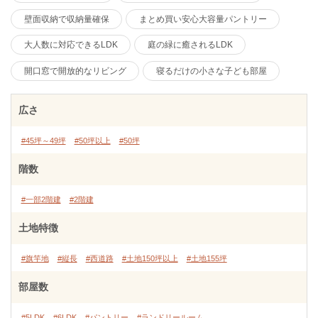
壁面収納で収納量確保
まとめ買い安心大容量パントリー
大人数に対応できるLDK
庭の緑に癒されるLDK
開口窓で開放的なリビング
寝るだけの小さな子ども部屋
広さ
#45坪～49坪
#50坪以上
#50坪
階数
#一部2階建
#2階建
土地特徴
#旗竿地
#縦長
#西道路
#土地150坪以上
#土地155坪
部屋数
#5LDK
#6LDK
#パントリー
#ランドリールーム