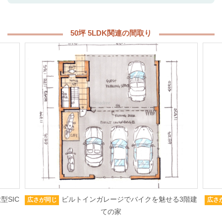
50坪 5LDK関連の間取り
型SIC
ビルトインガレージでバイクを魅せる3階建
広さが同じ
広さ
ての家