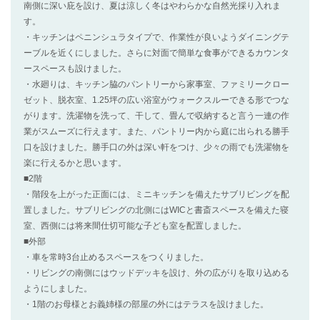
南側に深い庇を設け、夏は涼しく冬はやわらかな自然光採り入れま
す。
・キッチンはペニンシュラタイプで、作業性が良いようダイニングテ
ーブルを近くにしました。さらに対面で簡単な食事ができるカウンタ
ースペースも設けました。
・水廻りは、キッチン脇のパントリーから家事室、ファミリークロー
ゼット、脱衣室、1.25坪の広い浴室がウォークスルーできる形でつな
がります。洗濯物を洗って、干して、畳んで収納すると言う一連の作
業がスムーズに行えます。また、パントリー内から庭に出られる勝手
口を設けました。勝手口の外は深い軒をつけ、少々の雨でも洗濯物を
楽に行えるかと思います。
■2階
・階段を上がった正面には、ミニキッチンを備えたサブリビングを配
置しました。サブリビングの北側にはWICと書斎スペースを備えた寝
室、西側には将来間仕切可能な子ども室を配置しました。
■外部
・車を常時3台止めるスペースをつくりました。
・リビングの南側にはウッドデッキを設け、外の広がりを取り込める
ようにしました。
・1階のお母様とお義姉様の部屋の外にはテラスを設けました。