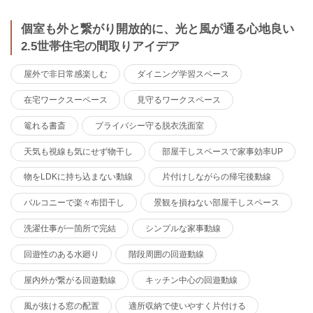
個室も外と繋がり開放的に、光と風が通る心地良い
2.5世帯住宅の間取りアイデア
屋外で非日常感楽しむ
ダイニング学習スペース
在宅ワークスーペース
見守るワークスペース
篭れる書斎
プライバシー守る脱衣洗面室
天気も視線も気にせず物干し
部屋干しスペースで家事効率UP
物をLDKに持ち込まない動線
片付けしながらの帰宅後動線
バルコニーで楽々布団干し
景観を損ねない部屋干しスペース
洗濯仕事が一箇所で完結
シンプルな家事動線
回遊性のある水廻り
階段周囲の回遊動線
屋内外が繋がる回遊動線
キッチン中心の回遊動線
風が抜ける窓の配置
適所収納で使いやすく片付ける