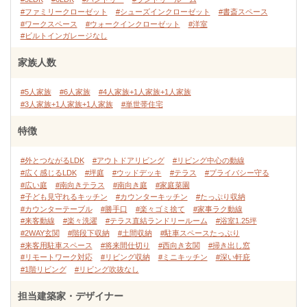
#ファミリークローゼット
#シューズインクローゼット
#書斎スペース
#ワークスペース
#ウォークインクローゼット
#洋室
#ビルトインガレージなし
家族人数
#5人家族
#6人家族
#4人家族+1人家族+1人家族
#3人家族+1人家族+1人家族
#単世帯住宅
特徴
#外とつながるLDK
#アウトドアリビング
#リビング中心の動線
#広く感じるLDK
#坪庭
#ウッドデッキ
#テラス
#プライバシー守る
#広い庭
#南向きテラス
#南向き庭
#家庭菜園
#子ども見守れるキッチン
#カウンターキッチン
#たっぷり収納
#カウンターテーブル
#勝手口
#楽々ゴミ捨て
#家事ラク動線
#来客動線
#楽々洗濯
#テラス直結ランドリールーム
#浴室1.25坪
#2WAY玄関
#階段下収納
#土間収納
#駐車スペースたっぷり
#来客用駐車スペース
#将来間仕切り
#西向き玄関
#掃き出し窓
#リモートワーク対応
#リビング収納
#ミニキッチン
#深い軒庇
#1階リビング
#リビング吹抜なし
担当建築家・デザイナー