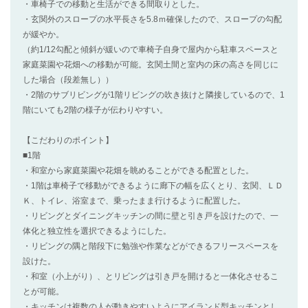
・車椅子での移動と生活ができる間取りとした。
・玄関外のスロープの水平長さを5.8ｍ確保したので、スロープの勾配
が緩やか。
（約1/12勾配と傾斜が緩いので車椅子自身で屋内から駐車スペースと
家庭菜園や花畑への移動が可能。玄関土間と室内の床の高さを同じに
した場合（段差無し））
・2階のサブリビングが1階リビングの吹き抜けと隣接しているので、1
階にいても2階の様子が伝わりやすい。
【こだわりのポイント】
■1階
・和室から家庭菜園や花畑を眺めることができる配置とした。
・1階は車椅子で移動ができるように廊下の幅を広くとり、玄関、ＬＤ
Ｋ、トイレ、浴室まで、乗ったまま行けるように配置した。
・リビングとダイニングキッチンの間に壁と引き戸を設けたので、一
体化と独立性を選択できるようにした。
・リビングの隅と階段下に勉強や作業などができるフリースペースを
設けた。
・和室（小上がり）、とリビングは引き戸を開けると一体化させるこ
とが可能。
・キッチンは複数の人が動きやすいようにアイランド型キッチンとし