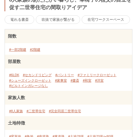
促す二世帯住宅の間取りアイデア
篭れる書斎
吹抜で家族が繋がる
在宅ワークスーペース
階数
#一部2階建
#2階建
部屋数
#6LDK
#セカンドリビング
#パントリー
#ファミリークローゼット
#シューズインクローゼット
#家事室
#書斎
#和室
#洋室
#ビルトインガレージなし
家族人数
#8人家族
#二世帯住宅
#完全同居二世帯住宅
土地特徴
#変形地
#角地
#南道路
#東道路
#土地78坪
#土地70坪〜80坪