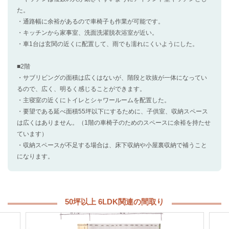
た。
・通路幅に余裕があるので車椅子も作業が可能です。
・キッチンから家事室、洗面洗濯脱衣浴室が近い。
・車1台は玄関の近くに配置して、雨でも濡れにくいようにした。
■2階
・サブリビングの面積は広くはないが、階段と吹抜が一体になってい
るので、広く、明るく感じることができます。
・主寝室の近くにトイレとシャワールームを配置した。
・要望である延べ面積55坪以下にするために、子供室、収納スペース
は広くはありません。（1階の車椅子のためのスペースに余裕を持たせ
ています）
・収納スペースが不足する場合は、床下収納や小屋裏収納で補うこと
になります。
50坪以上 6LDK関連の間取り