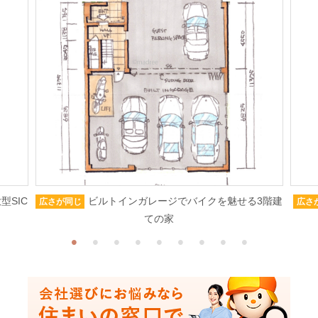
型SIC
ビルトインガレージでバイクを魅せる3階建
広さが同じ
広さ
ての家