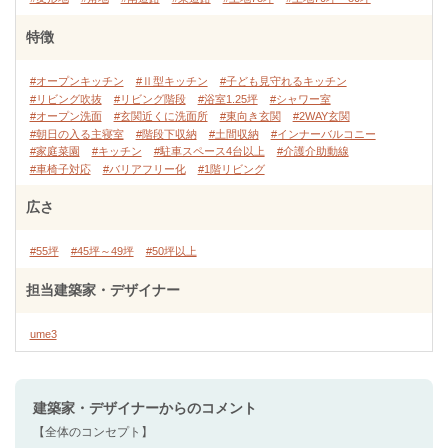
特徴
#オープンキッチン
#Ⅱ型キッチン
#子ども見守れるキッチン
#リビング吹抜
#リビング階段
#浴室1.25坪
#シャワー室
#オープン洗面
#玄関近くに洗面所
#東向き玄関
#2WAY玄関
#朝日の入る主寝室
#階段下収納
#土間収納
#インナーバルコニー
#家庭菜園
#キッチン
#駐車スペース4台以上
#介護介助動線
#車椅子対応
#バリアフリー化
#1階リビング
広さ
#55坪
#45坪～49坪
#50坪以上
担当建築家・デザイナー
ume3
建築家・デザイナー
からのコメント
【全体のコンセプト】