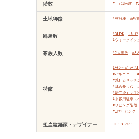
階数
#一部2階建
#
土地特徴
#整形地
#西
#3LDK
#納戸
部屋数
#ウォークイン
家族人数
#2人家族
#3
#外とつながるL
#バルコニー
#魅せるキッチ
#眺め楽しむ
特徴
#帰宅後すぐ手
#来客用駐車ス
#リビング階段
#1階リビング
担当建築家・デザイナー
studio1209