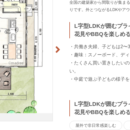
全国の建築家から間取りが集まるm
りです。外とつながるLDKやア
L字型LDKが囲むプ
花見やBBQを楽しめ
・共働き夫婦、子どもは2〜
・趣味：スノーボード、ディ
・たくさん買い置きしたいの
い。
・中庭で遊ぶ子どもの様子を
L字型LDKが囲むプ
花見やBBQを楽しめ
屋外で非日常感楽しむ