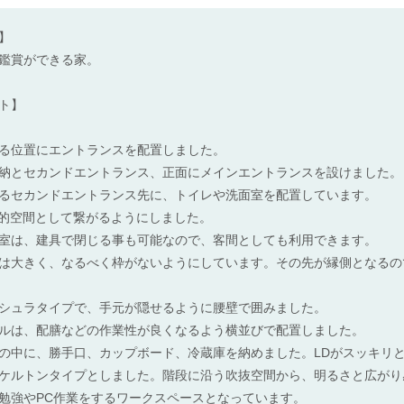
】
鑑賞ができる家。
ト】
る位置にエントランスを配置しました。
納とセカンドエントランス、正面にメインエントランスを設けました。
るセカンドエントランス先に、トイレや洗面室を配置しています。
体的空間として繋がるようにしました。
室は、建具で閉じる事も可能なので、客間としても利用できます。
は大きく、なるべく枠がないようにしています。その先が縁側となるの
シュラタイプで、手元が隠せるように腰壁で囲みました。
ルは、配膳などの作業性が良くなるよう横並びで配置しました。
の中に、勝手口、カップボード、冷蔵庫を納めました。LDがスッキリ
ケルトンタイプとしました。階段に沿う吹抜空間から、明るさと広がり
勉強やPC作業をするワークスペースとなっています。