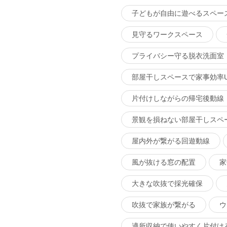
子どもが自由に遊べるスペー
見守るワークスペース
プライバシー守る脱衣洗面室
部屋干しスペースで家事効率U
片付けしながらの帰宅後動線
景観を損ねない部屋干しスペ
屋内外が繋がる回遊動線
風が抜ける窓の配置
家
大きな吹抜で採光確保
吹抜で家族が繋がる
ウ
適所収納で使いやすく片付け