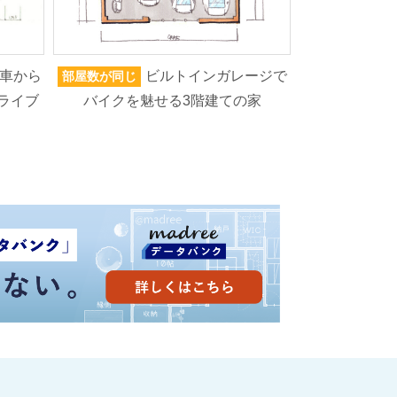
車から
ビルトインガレージで
部屋数が同じ
家族人数が同じ
ライブ
バイクを魅せる3階建ての家
ろいろなもの
高