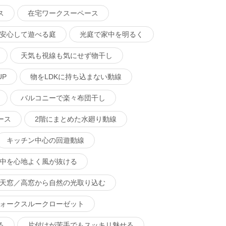
ス
在宅ワークスーペース
安心して遊べる庭
光庭で家中を明るく
天気も視線も気にせず物干し
P
物をLDKに持ち込まない動線
バルコニーで楽々布団干し
ース
2階にまとめた水廻り動線
キッチン中心の回遊動線
中を心地よく風が抜ける
天窓／高窓から自然の光取り込む
ォークスルークローゼット
る
片付けが苦手でもスッキリ魅せる