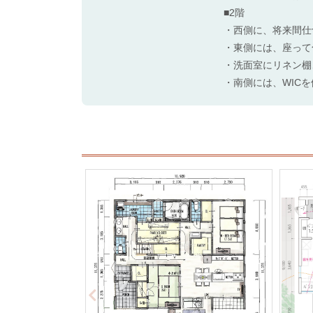
■2階
・西側に、将来間仕
・東側には、座って
・洗面室にリネン棚
・南側には、WIC