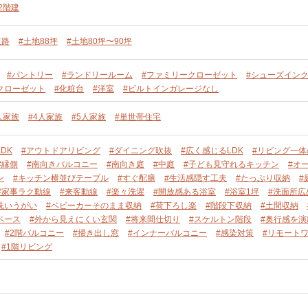
2階建
道路
#土地88坪
#土地80坪〜90坪
#パントリー
#ランドリールーム
#ファミリークローゼット
#シューズイン
クローゼット
#化粧台
#洋室
#ビルトインガレージなし
人家族
#4人家族
#5人家族
#単世帯住宅
DK
#アウトドアリビング
#ダイニング吹抜
#広く感じるLDK
#リビング一体
#縁側
#南向きバルコニー
#南向き庭
#中庭
#子ども見守れるキッチン
#オ
ン
#キッチン横並びテーブル
#すぐ配膳
#生活感隠す工夫
#たっぷり収納
#
#家事ラク動線
#来客動線
#楽々洗濯
#開放感ある浴室
#浴室1坪
#洗面所広
洗いうがい
#ベビーカーそのまま収納
#荷下ろし楽
#階段下収納
#土間収納
ペース
#外から見えにくい玄関
#将来間仕切り
#スケルトン階段
#奥行感を演
#2階バルコニー
#掃き出し窓
#インナーバルコニー
#感染対策
#リモート
#1階リビング