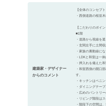
【全体のコンセプト
・西側道路の桜並木
【こだわりのポイン
■1階
・道路から視線を遮
・玄関左手に土間収
・家族の裏動線にな
・LDKと和室は一
・押入れを備えた和
建築家・デザイナー
・和室西側の開口部
す。
からのコメント
・キッチンはペニン
・ダイニングテーブ
・広めのパントリー
・リビング階段はス
・階段下の空間は、