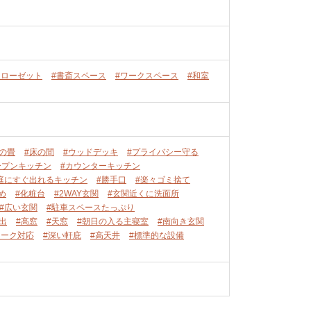
クローゼット
#書斎スペース
#ワークスペース
#和室
の畳
#床の間
#ウッドデッキ
#プライバシー守る
ープンキッチン
#カウンターキッチン
庭にすぐ出れるキッチン
#勝手口
#楽々ゴミ捨て
め
#化粧台
#2WAY玄関
#玄関近くに洗面所
#広い玄関
#駐車スペースたっぷり
出
#高窓
#天窓
#朝日の入る主寝室
#南向き玄関
ワーク対応
#深い軒庇
#高天井
#標準的な設備