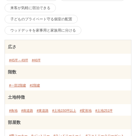
来客が気軽に宿泊できる
子どものプライベート守る個室の配置
ウッドデッキを家事用と家族用に分ける
広さ
#45坪～49坪
#46坪
階数
#一部2階建
#2階建
土地特徴
#角地
#南道路
#東道路
#土地150坪以上
#変形地
#土地251坪
部屋数
#畳コーナー
#パントリー
#ランドリールーム
#ファミリークローゼット