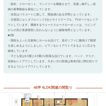
・脱衣、クローゼット、ランドリーを隣接させて、洗濯→物干し→収
納の家事動線を最短にしています。
・浴室はバスコートに面して、開放感のある空間となっています。
・主寝室にセミダブルベッド2台とサイドテーブル、TVボードをレイア
ウトしています。隣接するウォークスルークローゼットは、リビング
からの音が直接寝室に伝わらないように緩衝地帯となっています。
■2階
・階段を上った北東角にホールを設けて、造付ソファに腰掛けて眺望
を楽しめるようにしました。ピアノをレイアウトできるように広さを
確保しています。
・子ども室は9.5畳と4.5畳の2部屋を設けています。ベッド、デスク、
収納をレイアウトしています。大きい方の部屋は将来2室に間仕切りで
きるようにレイアウトしています。
46坪 4LDK関連の間取り