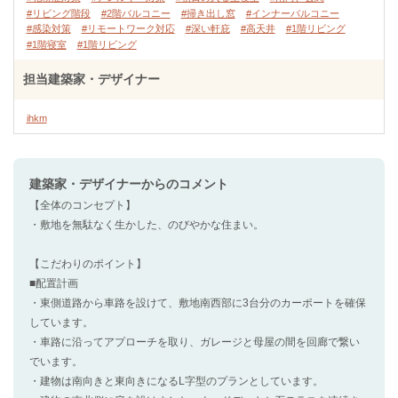
#リビング階段
#2階バルコニー
#掃き出し窓
#インナーバルコニー
#感染対策
#リモートワーク対応
#深い軒庇
#高天井
#1階リビング
#1階寝室
#1階リビング
担当建築家・デザイナー
ihkm
建築家・デザイナー
からのコメント
【全体のコンセプト】
・敷地を無駄なく生かした、のびやかな住まい。
【こだわりのポイント】
■配置計画
・東側道路から車路を設けて、敷地南西部に3台分のカーポートを確保
しています。
・車路に沿ってアプローチを取り、ガレージと母屋の間を回廊で繋い
でいます。
・建物は南向きと東向きになるL字型のプランとしています。