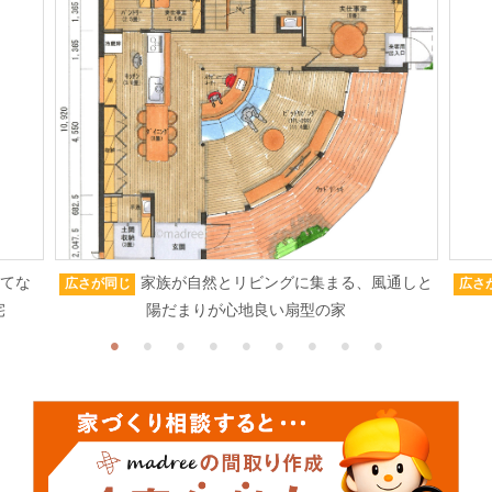
もてな
家族が自然とリビングに集まる、風通しと
広さが同じ
広さ
宅
陽だまりが心地良い扇型の家