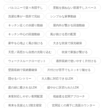
バルコニーで楽々布団干し
景観を損ねない部屋干しスペース
洗濯仕事が一箇所で完結
シンプルな家事動線
キッチン近くの水廻り動線
屋内外が繋がる回遊動線
キッチン中心の回遊動線
風が抜ける窓の配置
家中を心地よく風が抜ける
大きな吹抜で採光確保
天窓／高窓から自然の光取り込む
吹抜で家族が繋がる
ウォークスルークローゼット
適所収納で使いやすく片付ける
壁面収納で収納量確保
片付けが苦手でもスッキリ魅せる
隠せるパントリー
大人数に対応できるLDK
庭の緑に癒されるLDK
緩やかに区切られたLDK
来客対応しやすい客間配置
視線遮る玄関アプローチ
将来を見据えた1階主寝室
玄関近くの廊下に洗面カウンター