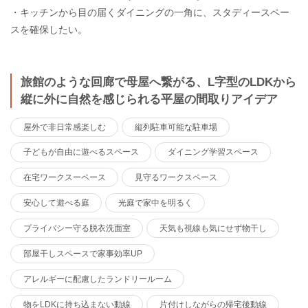
・キッチンから目の届くダイニングの一角に、スタディースペー
スを確保したい。
旅館のような回廊で母屋へ繋がる、L字型のLDKから
縦に外に自然を感じられる平屋の間取りアイデア
屋外で非日常感楽しむ
縦列駐車可能な駐車場
子どもが自由に遊べるスペース
ダイニング学習スペース
在宅ワークスーペース
見守るワークスペース
安心して遊べる庭
光庭で家中を明るく
プライバシー守る脱衣洗面室
天気も視線も気にせず物干し
部屋干しスペースで家事効率UP
アレルギーに配慮したランドリールーム
物をLDKに持ち込まない動線
片付けしながらの帰宅後動線