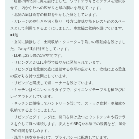
・建物の南北側に庭を設けました。ウッドデッキと石テラスを連続さ
せて、内から外への広がりと緑の潤いを与えています。
・北側の庭は既存の植栽を生かした庭としています。
・ガレージの奥行きを深く取り、後方は趣味や筋トレのためのスペー
スとして利用できるようにしました。車室脇に収納を設けています。
■1階
・玄関に隣接して、土間収納・クローク→手洗いの裏動線を設けまし
た。2wayの動線計画としています。
・LDKは23.5畳の1室空間です。
・リビングとDKはL字型で緩やかに区切られています。
・リビングは南北側の庭に連続する水平の広がりと、吹抜による垂直
の広がりを持つ空間としています。
・リビングと隣接して畳コーナーを設けています。
・キッチンはペニンシュラタイプで、ダイニングテーブルを横並びに
レイアウトとしています。
・キッチンに隣接してパントリーを設けて、ストック食材・冷蔵庫を
収納できるようにしました。
・リビングとダイニングは、開口を開け放つとウッドデッキや石テラ
スを介して庭へ連続します。友人とのBBQや木陰での読書など、屋外
での時間を楽しめます。
・洗面と脱衣室を分けて、プライバシーに配慮しています。