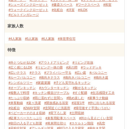
#シューズインクローゼット
#書斎スペース
#ワークスペース
#和室
#ウォークインクローゼット
#化粧台
#洋室
#4LDK
#ビルトインガレージ
家族人数
#4人家族
#5人家族
#6人家族
#単世帯住宅
特徴
#外とつながるLDK
#アウトドアリビング
#リビング吹抜
#広く感じるLDK
#リビング一体の畳
#床の間
#ウッドデッキ
#広いテラス
#テラス
#プライバシー守る
#広い庭
#バルコニー
#ルーフバルコニー
#南向きテラス
#南向きバルコニー
#南向き庭
#シンボルツリー
#家庭菜園
#子ども見守れるキッチン
#オープンキッチン
#カウンターキッチン
#魅せるキッチン
#複数人で料理
#キッチン横並びテーブル
#すぐ配膳
#生活感隠す工夫
#たっぷり収納
#雨に濡れずに玄関へ
#眺め楽しむ
#家事ラク動線
#来客動線
#楽々洗濯
#開放感ある浴室
#浴室1坪
#外に出られる浴室
#化粧台
#2WAY玄関
#玄関近くに洗面所
#帰宅後すぐ手洗いうがい
#ベビーカーそのまま収納
#荷下ろし楽
#土間収納
#駐車スペースたっぷり
#来客用駐車スペース
#外から見えにくい玄関
#朝日の入る子ども部屋
#将来間仕切り
#スケルトン階段
#高窓
#花粉症対策
#アレルギー対策
#朝日の入る主寝室
#南向き玄関