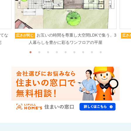
もてな
お互いの時間を尊重し大空間LDKで集う、3
広さが同じ
広さ
宅
人暮らしを豊かに彩るワンフロアの平屋