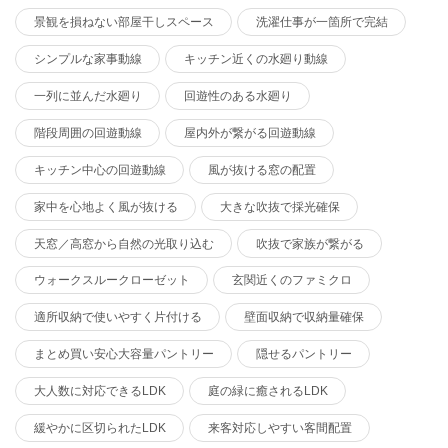
景観を損ねない部屋干しスペース
洗濯仕事が一箇所で完結
シンプルな家事動線
キッチン近くの水廻り動線
一列に並んだ水廻り
回遊性のある水廻り
階段周囲の回遊動線
屋内外が繋がる回遊動線
キッチン中心の回遊動線
風が抜ける窓の配置
家中を心地よく風が抜ける
大きな吹抜で採光確保
天窓／高窓から自然の光取り込む
吹抜で家族が繋がる
ウォークスルークローゼット
玄関近くのファミクロ
適所収納で使いやすく片付ける
壁面収納で収納量確保
まとめ買い安心大容量パントリー
隠せるパントリー
大人数に対応できるLDK
庭の緑に癒されるLDK
緩やかに区切られたLDK
来客対応しやすい客間配置