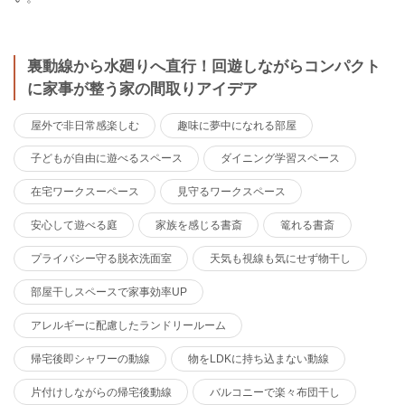
裏動線から水廻りへ直行！回遊しながらコンパクト
に家事が整う家の間取りアイデア
屋外で非日常感楽しむ
趣味に夢中になれる部屋
子どもが自由に遊べるスペース
ダイニング学習スペース
在宅ワークスーペース
見守るワークスペース
安心して遊べる庭
家族を感じる書斎
篭れる書斎
プライバシー守る脱衣洗面室
天気も視線も気にせず物干し
部屋干しスペースで家事効率UP
アレルギーに配慮したランドリールーム
帰宅後即シャワーの動線
物をLDKに持ち込まない動線
片付けしながらの帰宅後動線
バルコニーで楽々布団干し