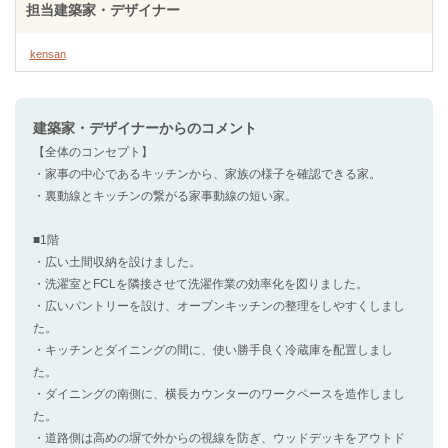
担当建築家・デザイナー
kensan
建築家・デザイナー
からのコメント
【全体のコンセプト】
・家事の中心であるキッチンから、家族の様子を確認できる家。
・裏動線とキッチンの繋がる家事動線の短い家。
■1階
・広い土間収納を設けました。
・洗濯室とFCLを隣接させて洗濯作業の効率化を図りました。
・広いパントリーを設け、オープンキッチンの整理をしやすくしまし
た。
・キッチンとダイニングの間に、使い勝手良く冷蔵庫を配置しまし
た。
・ダイニングの南側に、横長カウンターのワークペースを造作しまし
た。
・道路側は高めの塀で外からの視線を防ぎ、ウッドデッキをアウトド