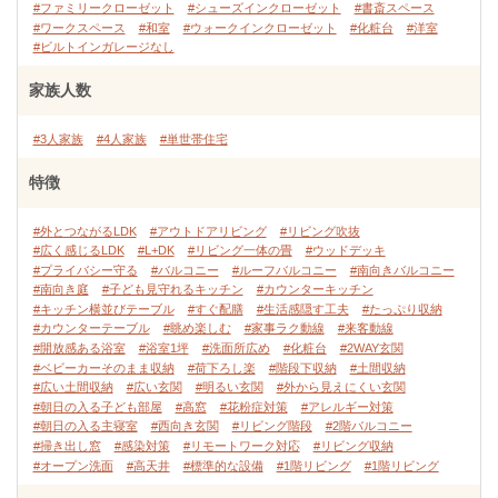
#ファミリークローゼット
#シューズインクローゼット
#書斎スペース
#ワークスペース
#和室
#ウォークインクローゼット
#化粧台
#洋室
#ビルトインガレージなし
家族人数
#3人家族
#4人家族
#単世帯住宅
特徴
#外とつながるLDK
#アウトドアリビング
#リビング吹抜
#広く感じるLDK
#L+DK
#リビング一体の畳
#ウッドデッキ
#プライバシー守る
#バルコニー
#ルーフバルコニー
#南向きバルコニー
#南向き庭
#子ども見守れるキッチン
#カウンターキッチン
#キッチン横並びテーブル
#すぐ配膳
#生活感隠す工夫
#たっぷり収納
#カウンターテーブル
#眺め楽しむ
#家事ラク動線
#来客動線
#開放感ある浴室
#浴室1坪
#洗面所広め
#化粧台
#2WAY玄関
#ベビーカーそのまま収納
#荷下ろし楽
#階段下収納
#土間収納
#広い土間収納
#広い玄関
#明るい玄関
#外から見えにくい玄関
#朝日の入る子ども部屋
#高窓
#花粉症対策
#アレルギー対策
#朝日の入る主寝室
#西向き玄関
#リビング階段
#2階バルコニー
#掃き出し窓
#感染対策
#リモートワーク対応
#リビング収納
#オープン洗面
#高天井
#標準的な設備
#1階リビング
#1階リビング