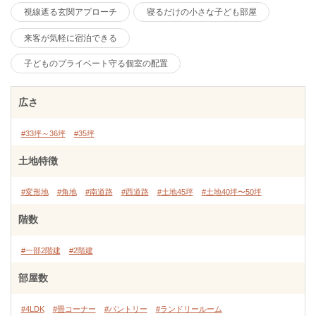
視線遮る玄関アプローチ
寝るだけの小さな子ども部屋
来客が気軽に宿泊できる
子どものプライベート守る個室の配置
広さ
#33坪～36坪
#35坪
土地特徴
#変形地
#角地
#南道路
#西道路
#土地45坪
#土地40坪〜50坪
階数
#一部2階建
#2階建
部屋数
#4LDK
#畳コーナー
#パントリー
#ランドリールーム