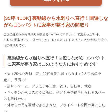
[35坪 4LDK] 裏動線から水廻りへ直行！回遊しな
がらコンパクトに家事が整う家の間取り
全国の建築家から間取りが集まるmadree（マドリー）で集まった35坪、
4LDKの間取りです。外とつながるLDKやアウトドアリビングが特徴の注文住
宅の間取りです。
裏動線から水廻りへ直行！回遊しながらコンパクト
に家事が整う家はこのような方におすすめです
・夫：20代公務員、妻：20代専業主婦（もうすぐ2人目出産予
定）、長男1才
・趣味：ゲーム、プラモデル工作、釣り、自転車、裁縫
・キッチンから目の届く場所に、子どもを昼寝させられるスペー
スを設けたい。
・外からの目を遮断できるような、プライベート空間の庭にした
い。