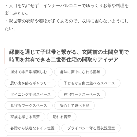
・人目を気にせず、インナーバルコニーでゆっくりお茶や料理を
楽しみたい。
・親世帯の衣類や着物が多くあるので、収納に困らないようにし
たい。
縁側を通じて子世帯と繋がる、玄関前の土間空間で
時間を共有できる二世帯住宅の間取りアイデア
屋外で非日常感楽しむ
趣味に夢中になれる部屋
思い出を飾るギャラリー
子どもが自由に遊べるスペース
ダイニング学習スペース
在宅ワークスーペース
見守るワークスペース
安心して遊べる庭
家族を感じる書斎
篭れる書斎
各階から快適なトイレ位置
プライバシー守る脱衣洗面室