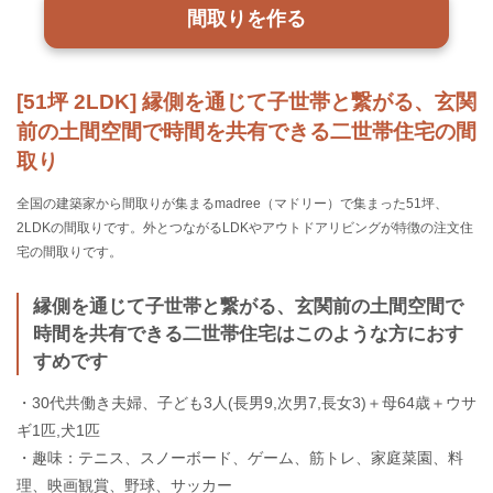
間取りを作る
[51坪 2LDK] 縁側を通じて子世帯と繋がる、玄関
前の土間空間で時間を共有できる二世帯住宅の間
取り
全国の建築家から間取りが集まるmadree（マドリー）で集まった51坪、
2LDKの間取りです。外とつながるLDKやアウトドアリビングが特徴の注文住
宅の間取りです。
縁側を通じて子世帯と繋がる、玄関前の土間空間で
時間を共有できる二世帯住宅はこのような方におす
すめです
・30代共働き夫婦、子ども3人(長男9,次男7,長女3)＋母64歳＋ウサ
ギ1匹,犬1匹
・趣味：テニス、スノーボード、ゲーム、筋トレ、家庭菜園、料
理、映画観賞、野球、サッカー