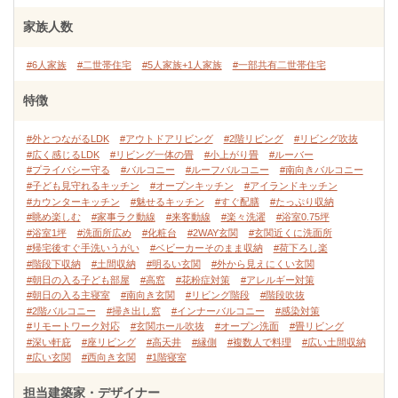
家族人数
#6人家族
#二世帯住宅
#5人家族+1人家族
#一部共有二世帯住宅
特徴
#外とつながるLDK
#アウトドアリビング
#2階リビング
#リビング吹抜
#広く感じるLDK
#リビング一体の畳
#小上がり畳
#ルーバー
#プライバシー守る
#バルコニー
#ルーフバルコニー
#南向きバルコニー
#子ども見守れるキッチン
#オープンキッチン
#アイランドキッチン
#カウンターキッチン
#魅せるキッチン
#すぐ配膳
#たっぷり収納
#眺め楽しむ
#家事ラク動線
#来客動線
#楽々洗濯
#浴室0.75坪
#浴室1坪
#洗面所広め
#化粧台
#2WAY玄関
#玄関近くに洗面所
#帰宅後すぐ手洗いうがい
#ベビーカーそのまま収納
#荷下ろし楽
#階段下収納
#土間収納
#明るい玄関
#外から見えにくい玄関
#朝日の入る子ども部屋
#高窓
#花粉症対策
#アレルギー対策
#朝日の入る主寝室
#南向き玄関
#リビング階段
#階段吹抜
#2階バルコニー
#掃き出し窓
#インナーバルコニー
#感染対策
#リモートワーク対応
#玄関ホール吹抜
#オープン洗面
#畳リビング
#深い軒庇
#座リビング
#高天井
#縁側
#複数人で料理
#広い土間収納
#広い玄関
#西向き玄関
#1階寝室
担当建築家・デザイナー