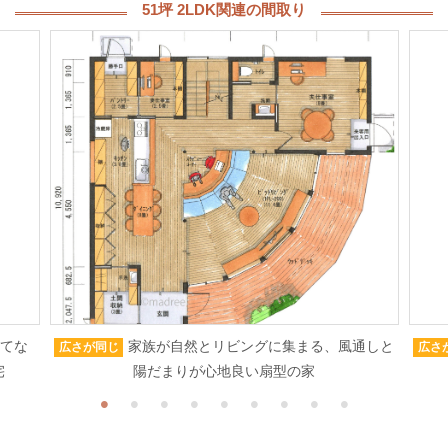
51坪 2LDK関連の間取り
もてな
家族が自然とリビングに集まる、風通しと
広さが同じ
広さ
宅
陽だまりが心地良い扇型の家