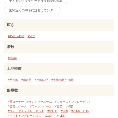
子どものプライベート守る個室の配置
玄関近くの廊下に洗面カウンター
広さ
#45坪～49坪
#51坪
階数
#3階建
土地特徴
#整形地
#南道路
#土地59坪
#土地50坪〜60坪
部屋数
#畳コーナー
#ランドリールーム
#シューズインクローゼット
#書斎スペース
#ワークスペース
#書斎
#和室
#ウォークインクローゼット
#化粧台
#洋室
#2LDK+5LDK
#ビルトインガレージなし
#2LDK
#4LDK