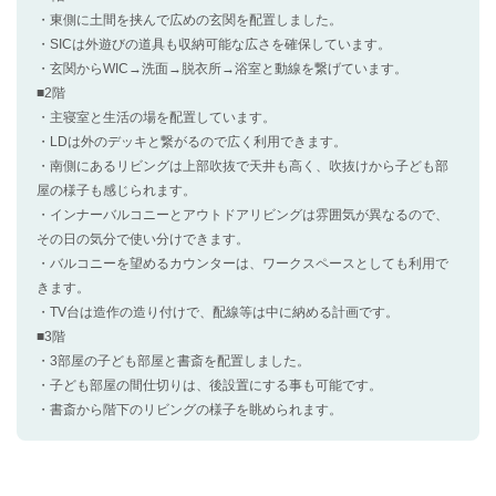
・東側に土間を挟んで広めの玄関を配置しました。
・SICは外遊びの道具も収納可能な広さを確保しています。
・玄関からWIC→洗面→脱衣所→浴室と動線を繋げています。
■2階
・主寝室と生活の場を配置しています。
・LDは外のデッキと繋がるので広く利用できます。
・南側にあるリビングは上部吹抜で天井も高く、吹抜けから子ども部
屋の様子も感じられます。
・インナーバルコニーとアウトドアリビングは雰囲気が異なるので、
その日の気分で使い分けできます。
・バルコニーを望めるカウンターは、ワークスペースとしても利用で
きます。
・TV台は造作の造り付けで、配線等は中に納める計画です。
■3階
・3部屋の子ども部屋と書斎を配置しました。
・子ども部屋の間仕切りは、後設置にする事も可能です。
・書斎から階下のリビングの様子を眺められます。