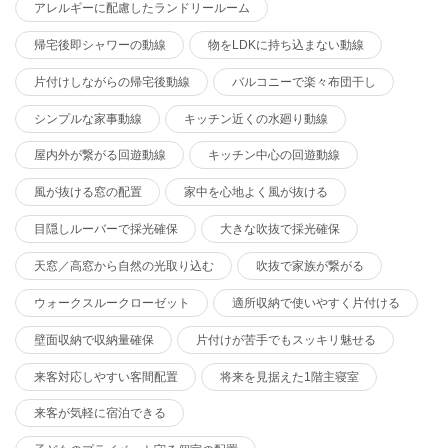
アレルギーに配慮したランドリールーム
帰宅後即シャワーの動線
物をLDKに持ち込まない動線
片付けしながらの帰宅後動線
バルコニーで楽々布団干し
シンプルな家事動線
キッチン近くの水廻り動線
屋内外が繋がる回遊動線
キッチン中心の回遊動線
風が抜ける窓の配置
家中を心地よく風が抜ける
目隠しルーバーで採光確保
大きな吹抜で採光確保
天窓／高窓から自然の光取り込む
吹抜で家族が繋がる
ウォークスルークローゼット
適所収納で使いやすく片付ける
壁面収納で収納量確保
片付けが苦手でもスッキリ魅せる
来客対応しやすい客間配置
将来を見据えた1階主寝室
来客が気軽に宿泊できる