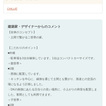
CHILLAT
建築家・デザイナー
からのコメント
【全体のコンセプト】
・土間で繋がる二世帯の家。
【こだわりのポイント】
■外構
・駐車場を3台分確保しています。1台はコンパクトカーサイズです。
＜親世帯＞
■1階
・西側に配置しています。
・キッチンを中心に、縁側を通じて土間とも繋がり、孫達との交流の
場になるよう計画しました。
・DKの南側にあたる日当りの良い場所に、小上がりの和室を配置しま
した。客間としても利用できます。
＜子世帯＞
■1階