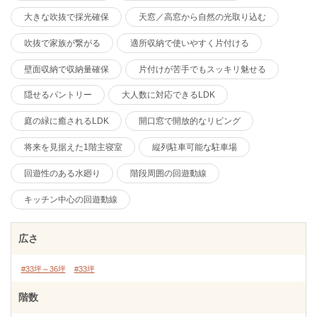
大きな吹抜で採光確保
天窓／高窓から自然の光取り込む
吹抜で家族が繋がる
適所収納で使いやすく片付ける
壁面収納で収納量確保
片付けが苦手でもスッキリ魅せる
隠せるパントリー
大人数に対応できるLDK
庭の緑に癒されるLDK
開口窓で開放的なリビング
将来を見据えた1階主寝室
縦列駐車可能な駐車場
回遊性のある水廻り
階段周囲の回遊動線
キッチン中心の回遊動線
広さ
#33坪～36坪
#33坪
階数