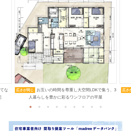
もてな
お互いの時間を尊重し大空間LDKで集う、3
広さが同じ
広さ
宅
人暮らしを豊かに彩るワンフロアの平屋