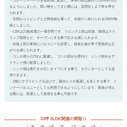
・ガレージスペースを道路側に配置し、来客の際は縦列で2台停められ
るようにしました。買い物をしてきた際には、玄関近くまで車を寄せ
られます。
・玄関からリビングと土間収納を通って、水廻りへ抜けられる2WAY動
線としました。
・LDKは21帖程度の一体空間です。リビング上部は吹抜、階段はスト
リップ階段など、オープンにする事で広さを感じられます。
・吹抜上部の東側にバルコニーを設置し、植栽を施す事で視覚的な広
がりを感じられます。
・コンロ周りの汚れに配慮し、コンロ部分を壁付け、シンク部分をア
イランド側に配置しました。
・シンク側は奥行きが広いタイプにする事で、カウンターとしても使
用できます。
・2階にサブリビングを設けて、陽当たりや風通しを良くする事で、イ
ンナーバルコニーとしても利用できるようにしています。家族が増え
る際には、部屋として使用する事も可能です。
33坪 3LDK関連の間取り