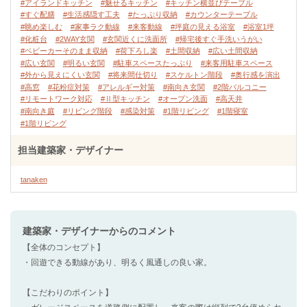
#アイランドキッチン
#魅せるキッチン
#キッチン横並びテーブル
#すぐ配膳
#生活感隠す工夫
#たっぷり収納
#カウンターテーブル
#眺め楽しむ
#家事ラク動線
#来客動線
#坪庭の見える浴室
#浴室1坪
#化粧台
#2WAY玄関
#玄関近くに洗面所
#帰宅後すぐ手洗いうがい
#ベビーカーそのまま収納
#荷下ろし楽
#土間収納
#広い土間収納
#広い玄関
#明るい玄関
#駐車スペースたっぷり
#来客用駐車スペース
#外から見えにくい玄関
#将来間仕切り
#スケルトン階段
#奥行感を演出
#高窓
#花粉症対策
#アレルギー対策
#南向き玄関
#2階バルコニー
#リモートワーク対応
#Ⅱ型キッチン
#オープン洗面
#高天井
#南向き庭
#リビング階段
#感染対策
#1階リビング
#1階寝室
#1階リビング
担当建築家・デザイナー
tanaken
建築家・デザイナー
からのコメント
【全体のコンセプト】
・回遊できる動線があり、明るく風通しの良い家。
【こだわりのポイント】