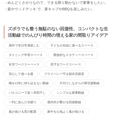
・めんどくさがりなので、できる限り動かないで家事をしたい。
・庭やウッドデッキ で、家キャプやBBQを楽しみたい。
ズボラでも整う無駄のない回遊性、コンパクトな生
活動線でのんびり時間の増える家の間取りアイデア
屋外で非日常感楽しむ
子どもが自由に遊べるスペース
ダイニング学習スペース
開放的なスタディースペース
在宅ワークスーペース
見守るワークスペース
安心して遊べる庭
プライバシー守る脱衣洗面室
物をLDKに持ち込まない動線
片付けしながらの帰宅後動線
バルコニーで楽々布団干し
シンプルな家事動線
一列に並んだ水廻り
屋内外が繋がる回遊動線
風が抜ける窓の配置
家中を心地よく風が抜ける