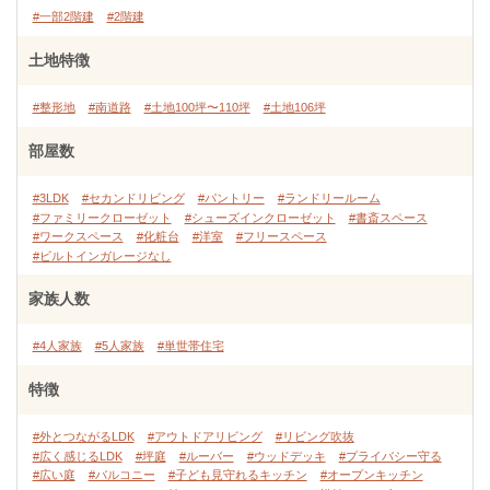
#一部2階建
#2階建
土地特徴
#整形地
#南道路
#土地100坪〜110坪
#土地106坪
部屋数
#3LDK
#セカンドリビング
#パントリー
#ランドリールーム
#ファミリークローゼット
#シューズインクローゼット
#書斎スペース
#ワークスペース
#化粧台
#洋室
#フリースペース
#ビルトインガレージなし
家族人数
#4人家族
#5人家族
#単世帯住宅
特徴
#外とつながるLDK
#アウトドアリビング
#リビング吹抜
#広く感じるLDK
#坪庭
#ルーバー
#ウッドデッキ
#プライバシー守る
#広い庭
#バルコニー
#子ども見守れるキッチン
#オープンキッチン