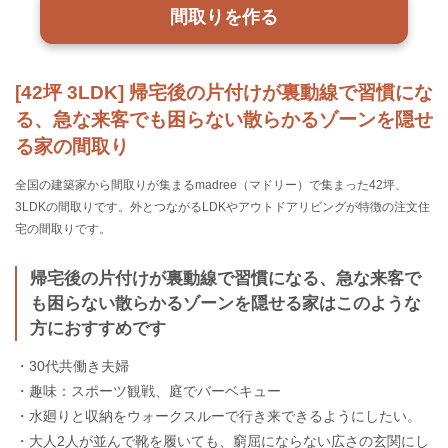
間取りを作る
[42坪 3LDK] 帰宅後の片付けが裏動線で習慣にな
る、急な来客でも困らない散らかるゾーンを隠せ
る家の間取り
全国の建築家から間取りが集まるmadree（マドリー）で集まった42坪、
3LDKの間取りです。外とつながるLDKやアウトドアリビングが特徴の注文住
宅の間取りです。
帰宅後の片付けが裏動線で習慣になる、急な来客で
も困らない散らかるゾーンを隠せる家はこのような
方におすすめです
・30代共働き夫婦
・趣味：スポーツ観戦、庭でバーベキュー
・水廻りと収納をウォークスルーで行き来できるようにしたい。
・大人2人が並んで靴を履いても、窮屈にならない広さの玄関にし