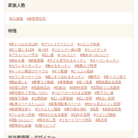
家族人数
#2人家族
#単世帯住宅
特徴
#外とつながるLDK
#アウトドアリビング
#リビング吹抜
#広く感じるLDK
#L+DK
#リビング一体の畳
#ウッドデッキ
#プライバシー守る
#広い庭
#バルコニー
#南向きバルコニー
#南向き庭
#家庭菜園
#子ども見守れるキッチン
#オープンキッチン
#カウンターキッチン
#魅せるキッチン
#複数人で料理
#キッチン横並びテーブル
#すぐ配膳
#たっぷり収納
#カウンターテーブル
#庭にすぐ出れるキッチン
#勝手口
#楽々ゴミ捨て
#眺め楽しむ
#家事ラク動線
#来客動線
#楽々洗濯
#開放感ある浴室
#浴室1.25坪
#洗面所広め
#化粧台
#2WAY玄関
#玄関近くに洗面所
#帰宅後すぐ手洗いうがい
#ベビーカーそのまま収納
#荷下ろし楽
#階段下収納
#土間収納
#広い土間収納
#広い玄関
#明るい玄関
#駐車スペースたっぷり
#来客用駐車スペース
#外から見えにくい玄関
#将来間仕切り
#スケルトン階段
#奥行感を演出
#高窓
#花粉症対策
#アレルギー対策
#朝日の入る主寝室
#北向き玄関
#リビング階段
#2階バルコニー
#掃き出し窓
#リモートワーク対応
#高天井
#標準的な設備
#1階リビング
担当建築家・デザイナー