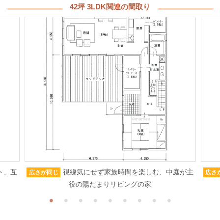
42坪 3LDK関連の間取り
ト、互
視線気にせず家族時間を楽しむ、中庭が主
広さが同じ
広さ
役の陽だまりリビングの家