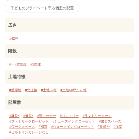
子どものプライベート守る個室の配置
広さ
#42坪
階数
#一部2階建
#2階建
土地特徴
#整形地
#北道路
#土地62坪
#土地60坪〜70坪
部屋数
#3LDK
#4LDK
#畳コーナー
#パントリー
#ランドリールーム
#ファミリークローゼット
#シューズインクローゼット
#書斎スペース
#ワークスペース
#和室
#ウォークインクローゼット
#化粧台
#洋室
#ビルトインガレージなし