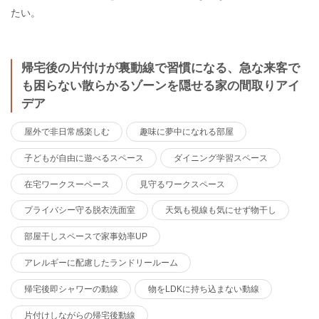
たい。
帰宅後の片付けが裏動線で習慣になる、急な来客で
も困らない散らかるゾーンを隠せる家の間取りアイ
デア
屋外で非日常感楽しむ
趣味に夢中になれる部屋
子どもが自由に遊べるスペース
ダイニング学習スペース
在宅ワークスーペース
見守るワークスペース
プライバシー守る脱衣洗面室
天気も視線も気にせず物干し
部屋干しスペースで家事効率UP
アレルギーに配慮したランドリールーム
帰宅後即シャワーの動線
物をLDKに持ち込まない動線
片付けしながらの帰宅後動線