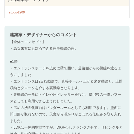
studio1209
建築家・デザイナー
からのコメント
【全体のコンセプト】
・急な来客にも対応できる家事動線の家。
■1階
・エントランスポーチを広めに壁で囲い、道路側からの視線を遮るよ
うにしました。
・エントランスは2way動線で、直接ホールへ上がる来客動線と、土間
収納とクロークを介する裏動線となります。
・裏動線の一角にトイレや座ドレッサーを設け、帰宅後の手洗いブー
スとしても利用できるようにしました。
・広めの洗面化粧台はパウダールームとしても利用できます。壁面に
開口部が取れないので、天窓から明かりがこぼれる仕組みを取り入れ
ました。
・LDKは一体的空間ですが、DKを少しクランクさせて、リビングルと
は少し別の空間のようなイメージとしました。