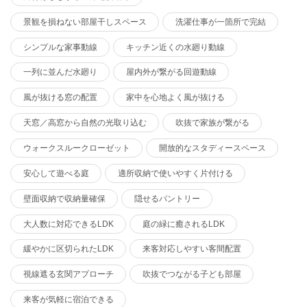
景観を損ねない部屋干しスペース
洗濯仕事が一箇所で完結
シンプルな家事動線
キッチン近くの水廻り動線
一列に並んだ水廻り
屋内外が繋がる回遊動線
風が抜ける窓の配置
家中を心地よく風が抜ける
天窓／高窓から自然の光取り込む
吹抜で家族が繋がる
ウォークスルークローゼット
開放的なスタディースペース
安心して遊べる庭
適所収納で使いやすく片付ける
壁面収納で収納量確保
隠せるパントリー
大人数に対応できるLDK
庭の緑に癒されるLDK
緩やかに区切られたLDK
来客対応しやすい客間配置
視線遮る玄関アプローチ
吹抜でつながる子ども部屋
来客が気軽に宿泊できる