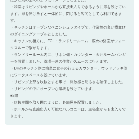
・和室はリビングやホールから直接出入りできるように扉を設けてい
ます。扉を開け放すと一体的に、閉じると客間としても利用できま
す。
・キッチンはオープンなペニンシュラタイプで、作業性の良い横並び
のダイニングテーブルとしました。
・キッチンの後方に、FCL・ランドリールーム・広めの浴室がウォー
クスルーで繋がります。
・ランドリールーム内に、リネン棚・カウンター・天井ルームハンガ
ーを設置しました。洗濯一連の作業がスムーズに行えます。
・DKのキッチン側に簡単に食事の行えるカウンター、ウッドデッキ側
にワークスペースを設けています。
・リビング上部を吹抜とする事で、開放感と明るさを確保しました。
・リビングの中にオープンな階段を設けています。
■2階
・吹抜空間を取り囲むように、各部屋を配置しました。
・ホールから直線出入り可能なバルコニーは、主寝室からも出入りで
きます。