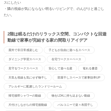
スにしたい
・隣の視線が気にならない明るいリビングで、のんびりと過ごし
たい。
2階は眠るだけのリラックス空間、コンパクトな回遊
動線で家事が完結する家の間取りアイデア
屋外で非日常感楽しむ
子どもが自由に遊べるスペース
ダイニング学習スペース
在宅ワークスーペース
見守るワークスペース
安心して遊べる庭
篭れる書斎
天気も視線も気にせず物干し
部屋干しスペースで家事効率UP
アレルギーに配慮したランドリールーム
帰宅後即シャワーの動線
物をLDKに持ち込まない動線
片付けしながらの帰宅後動線
バルコニーで楽々布団干し