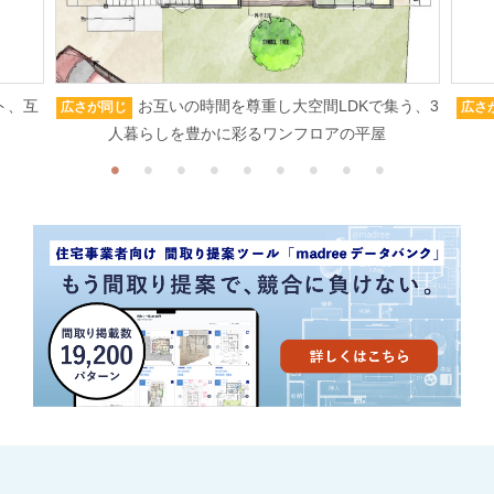
ト、互
お互いの時間を尊重し大空間LDKで集う、3
広さが同じ
広さ
人暮らしを豊かに彩るワンフロアの平屋