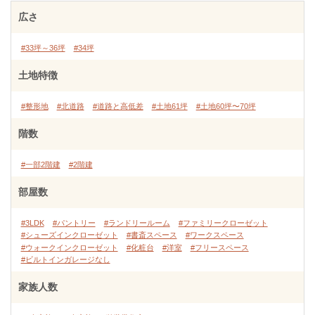
広さ
#33坪～36坪
#34坪
土地特徴
#整形地
#北道路
#道路と高低差
#土地61坪
#土地60坪〜70坪
階数
#一部2階建
#2階建
部屋数
#3LDK
#パントリー
#ランドリールーム
#ファミリークローゼット
#シューズインクローゼット
#書斎スペース
#ワークスペース
#ウォークインクローゼット
#化粧台
#洋室
#フリースペース
#ビルトインガレージなし
家族人数