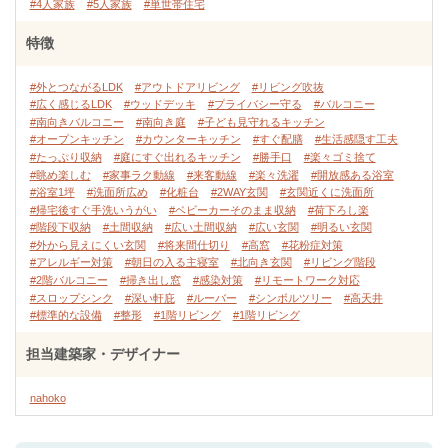
#4人家族
#5人家族
#単世帯住宅
特徴
#外とつながるLDK
#アウトドアリビング
#リビング吹抜
#広く感じるLDK
#ウッドデッキ
#プライバシー守る
#バルコニー
#南向きバルコニー
#南向き庭
#子ども見守れるキッチン
#オープンキッチン
#カウンターキッチン
#すぐ配膳
#生活感隠す工夫
#たっぷり収納
#庭にすぐ出れるキッチン
#勝手口
#楽々ゴミ捨て
#眺め楽しむ
#家事ラク動線
#来客動線
#楽々洗濯
#開放感ある浴室
#浴室1坪
#洗面所広め
#化粧台
#2WAY玄関
#玄関近くに洗面所
#帰宅後すぐ手洗いうがい
#ベビーカーそのまま収納
#荷下ろし楽
#階段下収納
#土間収納
#広い土間収納
#広い玄関
#明るい玄関
#外から見えにくい玄関
#将来間仕切り
#高窓
#花粉症対策
#アレルギー対策
#朝日の入る主寝室
#北向き玄関
#リビング階段
#2階バルコニー
#掃き出し窓
#感染対策
#リモートワーク対応
#スロップシンク
#深い軒庇
#ルーバー
#シンボルツリー
#高天井
#標準的な設備
#整形
#1階リビング
#1階リビング
担当建築家・デザイナー
nahoko