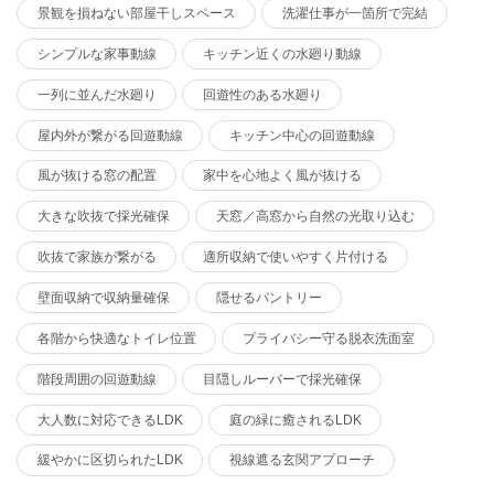
景観を損ねない部屋干しスペース
洗濯仕事が一箇所で完結
シンプルな家事動線
キッチン近くの水廻り動線
一列に並んだ水廻り
回遊性のある水廻り
屋内外が繋がる回遊動線
キッチン中心の回遊動線
風が抜ける窓の配置
家中を心地よく風が抜ける
大きな吹抜で採光確保
天窓／高窓から自然の光取り込む
吹抜で家族が繋がる
適所収納で使いやすく片付ける
壁面収納で収納量確保
隠せるパントリー
各階から快適なトイレ位置
プライバシー守る脱衣洗面室
階段周囲の回遊動線
目隠しルーバーで採光確保
大人数に対応できるLDK
庭の緑に癒されるLDK
緩やかに区切られたLDK
視線遮る玄関アプローチ