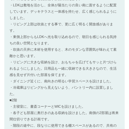
・LDKは敷地を活かし、全体が陽当たりの良い南に面するように配置
しています。デッキテラスと一体感を持たせ、広く感じられるように
しました。
・リビング上部は吹抜とする事で、更に広く明るく開放感がありま
す。
・東側上部からもLDKへ光を取り込めるので、朝日を感じられる気持
ちの良い空間となります。
・吹抜の天井に木材を使用すると、木のモダンな雰囲気が味わえて素
敵かと思います。
・リビングに大きな収納を設け、おもちゃを広げてもサッと片づけら
れるようにしました。日用品も一緒に収納できる大きさなので、生活
感を見せず片付いた部屋を保てます。
・ダイニング近くに、南向きの明るい学習スペースを設けました。
・冷蔵庫はリビングから見えないよう、パントリー内に設置しまし
た。
■2階
・主寝室に、書斎コーナーとWICを設けました。
・各子ども部屋に奥行きのある収納を設けました。南側の2部屋は将来
間仕切りできる計画です。
・階段の途中に、段なりに使用できる棚スペースがあるので、共有の