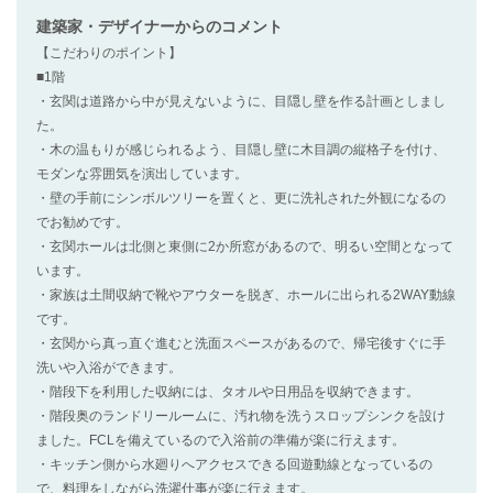
建築家・デザイナー
からのコメント
【こだわりのポイント】
■1階
・玄関は道路から中が見えないように、目隠し壁を作る計画としまし
た。
・木の温もりが感じられるよう、目隠し壁に木目調の縦格子を付け、
モダンな雰囲気を演出しています。
・壁の手前にシンボルツリーを置くと、更に洗礼された外観になるの
でお勧めです。
・玄関ホールは北側と東側に2か所窓があるので、明るい空間となって
います。
・家族は土間収納で靴やアウターを脱ぎ、ホールに出られる2WAY動線
です。
・玄関から真っ直ぐ進むと洗面スペースがあるので、帰宅後すぐに手
洗いや入浴ができます。
・階段下を利用した収納には、タオルや日用品を収納できます。
・階段奥のランドリールームに、汚れ物を洗うスロップシンクを設け
ました。FCLを備えているので入浴前の準備が楽に行えます。
・キッチン側から水廻りへアクセスできる回遊動線となっているの
で、料理をしながら洗濯仕事が楽に行えます。