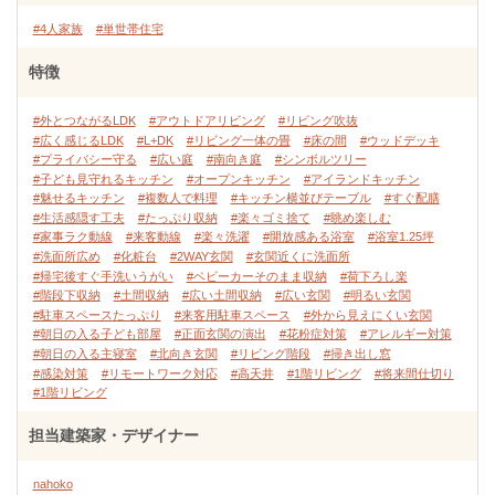
#4人家族
#単世帯住宅
特徴
#外とつながるLDK
#アウトドアリビング
#リビング吹抜
#広く感じるLDK
#L+DK
#リビング一体の畳
#床の間
#ウッドデッキ
#プライバシー守る
#広い庭
#南向き庭
#シンボルツリー
#子ども見守れるキッチン
#オープンキッチン
#アイランドキッチン
#魅せるキッチン
#複数人で料理
#キッチン横並びテーブル
#すぐ配膳
#生活感隠す工夫
#たっぷり収納
#楽々ゴミ捨て
#眺め楽しむ
#家事ラク動線
#来客動線
#楽々洗濯
#開放感ある浴室
#浴室1.25坪
#洗面所広め
#化粧台
#2WAY玄関
#玄関近くに洗面所
#帰宅後すぐ手洗いうがい
#ベビーカーそのまま収納
#荷下ろし楽
#階段下収納
#土間収納
#広い土間収納
#広い玄関
#明るい玄関
#駐車スペースたっぷり
#来客用駐車スペース
#外から見えにくい玄関
#朝日の入る子ども部屋
#正面玄関の演出
#花粉症対策
#アレルギー対策
#朝日の入る主寝室
#北向き玄関
#リビング階段
#掃き出し窓
#感染対策
#リモートワーク対応
#高天井
#1階リビング
#将来間仕切り
#1階リビング
担当建築家・デザイナー
nahoko