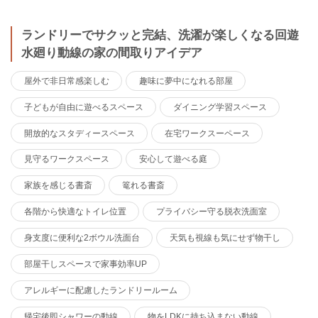
ランドリーでサクッと完結、洗濯が楽しくなる回遊
水廻り動線の家の間取りアイデア
屋外で非日常感楽しむ
趣味に夢中になれる部屋
子どもが自由に遊べるスペース
ダイニング学習スペース
開放的なスタディースペース
在宅ワークスーペース
見守るワークスペース
安心して遊べる庭
家族を感じる書斎
篭れる書斎
各階から快適なトイレ位置
プライバシー守る脱衣洗面室
身支度に便利な2ボウル洗面台
天気も視線も気にせず物干し
部屋干しスペースで家事効率UP
アレルギーに配慮したランドリールーム
帰宅後即シャワーの動線
物をLDKに持ち込まない動線