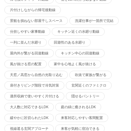
片付けしながらの帰宅後動線
景観を損ねない部屋干しスペース
洗濯仕事が一箇所で完結
分担しやすい家事動線
キッチン近くの水廻り動線
一列に並んだ水廻り
回遊性のある水廻り
屋内外が繋がる回遊動線
キッチン中心の回遊動線
風が抜ける窓の配置
家中を心地よく風が抜ける
天窓／高窓から自然の光取り込む
吹抜で家族が繋がる
扉付きリビング階段で冷気対策
玄関近くのファミクロ
適所収納で使いやすく片付ける
隠せるパントリー
大人数に対応できるLDK
庭の緑に癒されるLDK
緩やかに区切られたLDK
来客対応しやすい客間配置
視線遮る玄関アプローチ
来客が気軽に宿泊できる