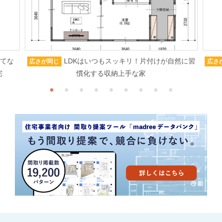
もてな
LDKはいつもスッキリ！片付けが自然に習
広さが同じ
広さ
宅
慣化する収納上手な家