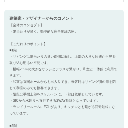
建築家・デザイナー
からのコメント
【全体のコンセプト】
・陽当たりが良く、効率的な家事動線の家。
【こだわりのポイント】
■1階
・リビングは陽当たりの良い南側に面し、上部の大きな吹抜から光を
取り込む明るい空間です。
・横幅2.5ｍの大きなサッシとテラスが繋がり、和室と一体的に利用で
きます。
・和室は玄関ホールからも出入りでき、来客時はリビング側の扉を閉
じて和室のみでも接客できます。
・階段は手摺上部をスケルトンに、下部は収納としています。
・SICから水廻りへ直行できる2WAY動線となっています。
・ランドリールームにFCLがあり、キッチンとも繋がる回遊動線にな
っています。
■2階