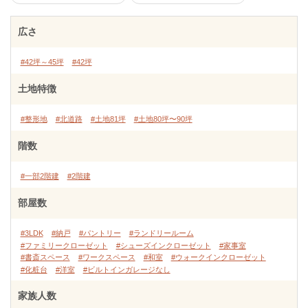
広さ
#42坪～45坪
#42坪
土地特徴
#整形地
#北道路
#土地81坪
#土地80坪〜90坪
階数
#一部2階建
#2階建
部屋数
#3LDK
#納戸
#パントリー
#ランドリールーム
#ファミリークローゼット
#シューズインクローゼット
#家事室
#書斎スペース
#ワークスペース
#和室
#ウォークインクローゼット
#化粧台
#洋室
#ビルトインガレージなし
家族人数