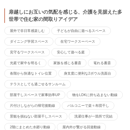
扉越しにお互いの気配を感じる、介護を見据えた多
世帯で住む家の間取りアイデア
屋外で非日常感楽しむ
子どもが自由に遊べるスペース
ダイニング学習スペース
在宅ワークスーペース
見守るワークスペース
安心して遊べる庭
光庭で家中を明るく
家族を感じる書斎
篭れる書斎
各階から快適なトイレ位置
身支度に便利な2ボウル洗面台
テラスとしても過ごせるサンルーム
部屋干しスペースで家事効率UP
物をLDKに持ち込まない動線
片付けしながらの帰宅後動線
バルコニーで楽々布団干し
景観を損ねない部屋干しスペース
洗濯仕事が一箇所で完結
2階にまとめた水廻り動線
屋内外が繋がる回遊動線