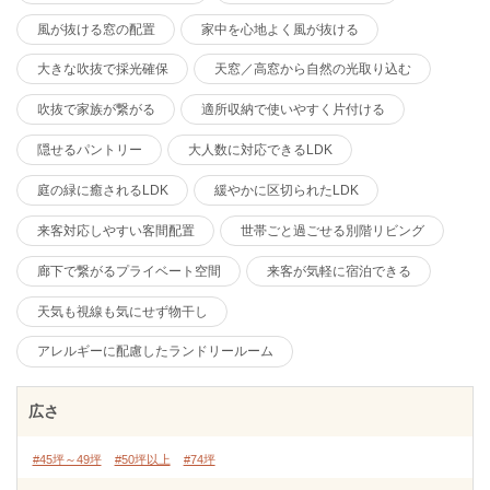
風が抜ける窓の配置
家中を心地よく風が抜ける
大きな吹抜で採光確保
天窓／高窓から自然の光取り込む
吹抜で家族が繋がる
適所収納で使いやすく片付ける
隠せるパントリー
大人数に対応できるLDK
庭の緑に癒されるLDK
緩やかに区切られたLDK
来客対応しやすい客間配置
世帯ごと過ごせる別階リビング
廊下で繋がるプライベート空間
来客が気軽に宿泊できる
天気も視線も気にせず物干し
アレルギーに配慮したランドリールーム
広さ
#45坪～49坪
#50坪以上
#74坪