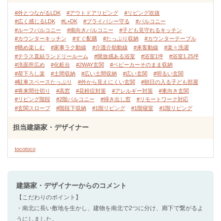
#外とつながるLDK
#アウトドアリビング
#リビング吹抜
#広く感じるLDK
#L+DK
#プライバシー守る
#バルコニー
#ルーフバルコニー
#南向きバルコニー
#子ども見守れるキッチン
#カウンターキッチン
#すぐ配膳
#たっぷり収納
#カウンターテーブル
#眺め楽しむ
#家事ラク動線
#介護介助動線
#来客動線
#楽々洗濯
#テラス直結ランドリールーム
#開放感ある浴室
#浴室1坪
#浴室1.25坪
#洗面所広め
#化粧台
#2WAY玄関
#ベビーカーそのまま収納
#荷下ろし楽
#土間収納
#広い土間収納
#広い玄関
#明るい玄関
#駐車スペースたっぷり
#外から見えにくい玄関
#朝日の入る子ども部屋
#将来間仕切り
#高窓
#花粉症対策
#アレルギー対策
#東向き玄関
#リビング階段
#2階バルコニー
#掃き出し窓
#リモートワーク対応
#玄関スロープ
#階段下収納
#1階リビング
#1階寝室
#1階リビング
担当建築家・デザイナー
tocotoco
建築家・デザイナー
からのコメント
【こだわりのポイント】
・南北に長い敷地を生かし、建物を南北で2つに分け、廊下で繋がるよ
うにしました。