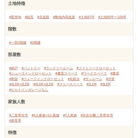
土地特徴
#変形地
#縦長
#北道路
#敷地内高低差
#土地97坪
#土地90坪〜100坪
階数
#一部2階建
#2階建
部屋数
#納戸
#パントリー
#ランドリールーム
#ファミリークローゼット
#シューズインクローゼット
#書斎スペース
#ワークスペース
#書斎
#和室
#ウォークインクローゼット
#化粧台
#サンルーム
#洋室
#4LDK+3LDK
#4LDK+2LDK
#フリースペース
#2LDK
#3LDK
#ビルトインガレージなし
家族人数
#二世帯住宅
#4人家族+3人家族
#7人家族
#完全分離二世帯住宅
#多世帯
特徴