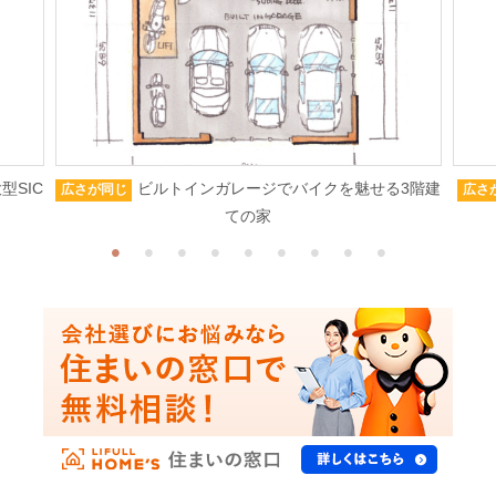
型SIC
ビルトインガレージでバイクを魅せる3階建
広さが同じ
広さ
ての家