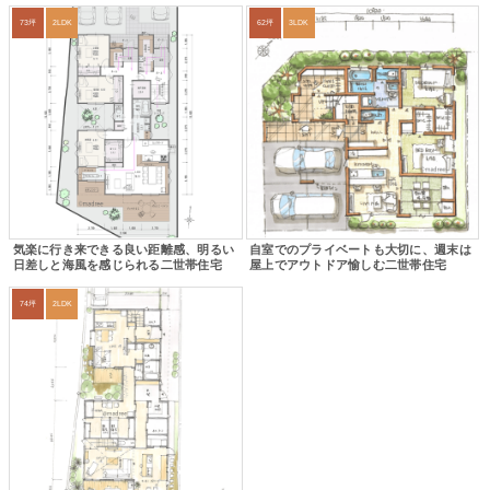
73坪
2LDK
62坪
3LDK
気楽に行き来できる良い距離感、明るい
自室でのプライベートも大切に、週末は
日差しと海風を感じられる二世帯住宅
屋上でアウトドア愉しむ二世帯住宅
74坪
2LDK