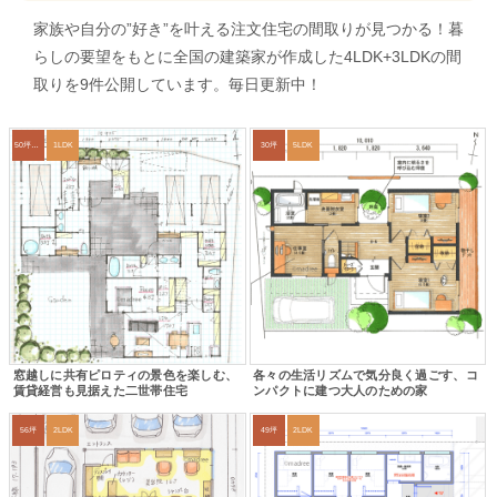
家族や自分の”好き”を叶える注文住宅の間取りが見つかる！暮
らしの要望をもとに全国の建築家が作成した4LDK+3LDKの間
取りを9件公開しています。毎日更新中！
50坪以上
1LDK
30坪
5LDK
窓越しに共有ピロティの景色を楽しむ、
各々の生活リズムで気分良く過ごす、コ
賃貸経営も見据えた二世帯住宅
ンパクトに建つ大人のための家
56坪
2LDK
49坪
2LDK