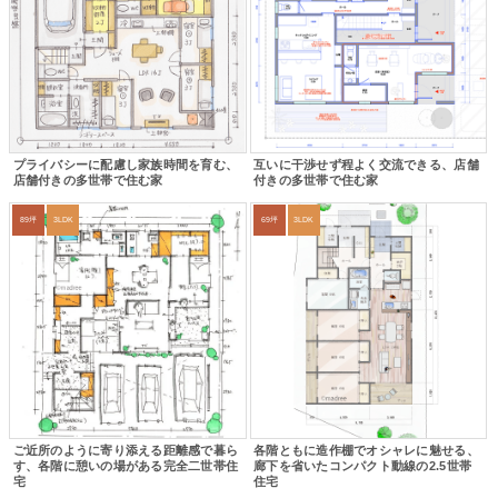
プライバシーに配慮し家族時間を育む、
互いに干渉せず程よく交流できる、店舗
店舗付きの多世帯で住む家
付きの多世帯で住む家
89坪
3LDK
69坪
3LDK
ご近所のように寄り添える距離感で暮ら
各階ともに造作棚でオシャレに魅せる、
す、各階に憩いの場がある完全二世帯住
廊下を省いたコンパクト動線の2.5世帯
宅
住宅