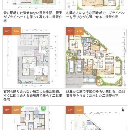
音に配慮した気兼ねない日常生活、親子
お隣さんのような距離感で、プライバシ
がプライベートを保って暮らす二世帯住
ーを守りながら過ごせる二世帯住宅
宅
63坪
2LDK
59坪
4LDK
玄関も隣り合わない独立した生活動線、
緑豊かな庭で季節の移ろい感じる、凸凹
すぐに助け合える距離感で暮らす二世帯
変形地をうまく活用した二世帯住宅
住宅
69坪
3LDK
61坪
4LDK