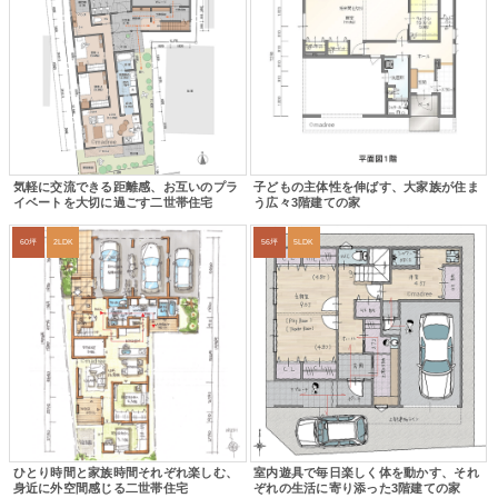
気軽に交流できる距離感、お互いのプラ
子どもの主体性を伸ばす、大家族が住ま
イベートを大切に過ごす二世帯住宅
う広々3階建ての家
60坪
2LDK
56坪
5LDK
ひとり時間と家族時間それぞれ楽しむ、
室内遊具で毎日楽しく体を動かす、それ
身近に外空間感じる二世帯住宅
ぞれの生活に寄り添った3階建ての家