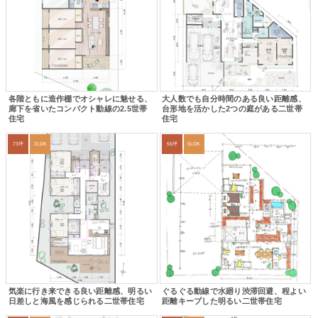
各階ともに造作棚でオシャレに魅せる、
大人数でも自分時間のある良い距離感、
廊下を省いたコンパクト動線の2.5世帯
台形地を活かした2つの庭がある二世帯
住宅
住宅
73坪
2LDK
56坪
5LDK
気楽に行き来できる良い距離感、明るい
ぐるぐる動線で水廻り渋滞回避、程よい
日差しと海風を感じられる二世帯住宅
距離キープした明るい二世帯住宅