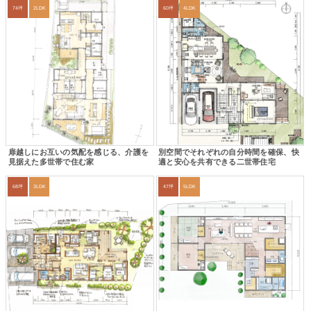
74坪
2LDK
60坪
4LDK
扉越しにお互いの気配を感じる、介護を
別空間でそれぞれの自分時間を確保、快
見据えた多世帯で住む家
適と安心を共有できる二世帯住宅
68坪
3LDK
47坪
5LDK