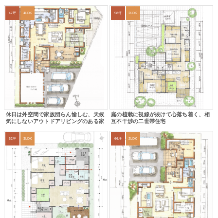
47坪
4LDK
58坪
2LDK
休日は外空間で家族団らん愉しむ、天候
庭の植栽に視線が抜けて心落ち着く、相
気にしないアウトドアリビングのある家
互不干渉の二世帯住宅
62坪
3LDK
66坪
2LDK