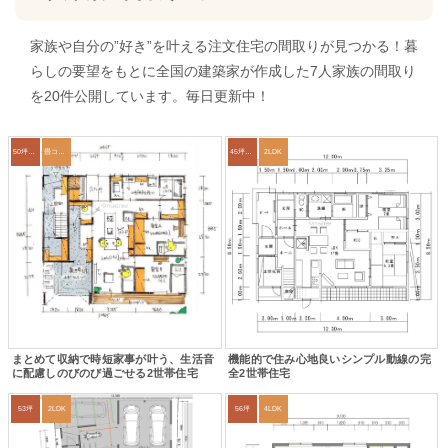
家族や自分の”好き”を叶える注文住宅の間取りが見つかる！暮
らしの要望をもとに全国の建築家が作成した7人家族の間取り
を20件公開しています。毎日更新中！
50坪以上
畳コーナー
45坪～49坪
2LDK
まとめて収納で時短家事が叶う、生活音
機能的で住み心地良いシンプル動線の完
に配慮しのびのび過ごせる2世帯住宅
全2世帯住宅
53坪
2LDK
56坪
4LDK