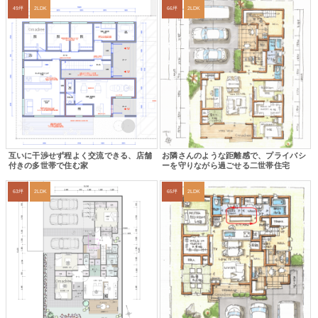
49坪
2LDK
66坪
2LDK
互いに干渉せず程よく交流できる、店舗
お隣さんのような距離感で、プライバシ
付きの多世帯で住む家
ーを守りながら過ごせる二世帯住宅
63坪
2LDK
65坪
2LDK