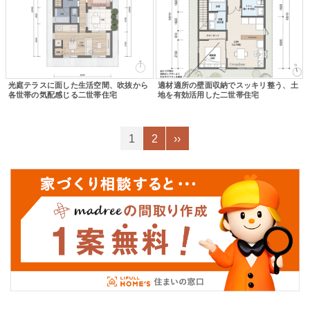
光庭テラスに面した生活空間、吹抜から
適材適所の壁面収納でスッキリ整う、土
各世帯の気配感じる二世帯住宅
地を有効活用した二世帯住宅
1
2
››