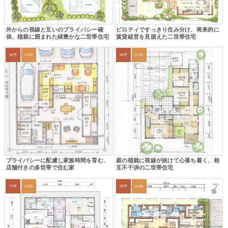
外からの視線と互いのプライバシー確
ピロティですっきり住み分け、将来的に
保、植栽に囲まれた緑豊かな二世帯住宅
賃貸経営を見据えた二世帯住宅
56坪
2LDK
58坪
2LDK
プライバシーに配慮し家族時間を育む、
庭の植栽に視線が抜けて心落ち着く、相
店舗付きの多世帯で住む家
互不干渉の二世帯住宅
70坪
2LDK
69坪
2LDK