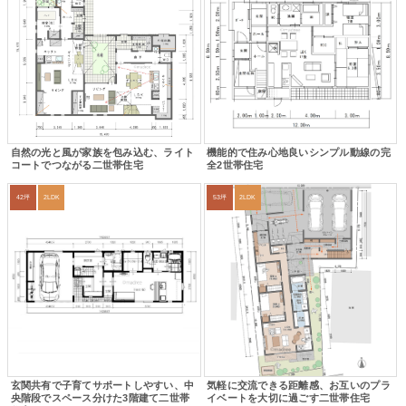
自然の光と風が家族を包み込む、ライト
機能的で住み心地良いシンプル動線の完
コートでつながる二世帯住宅
全2世帯住宅
42坪
2LDK
53坪
2LDK
玄関共有で子育てサポートしやすい、中
気軽に交流できる距離感、お互いのプラ
央階段でスペース分けた3階建て二世帯
イベートを大切に過ごす二世帯住宅