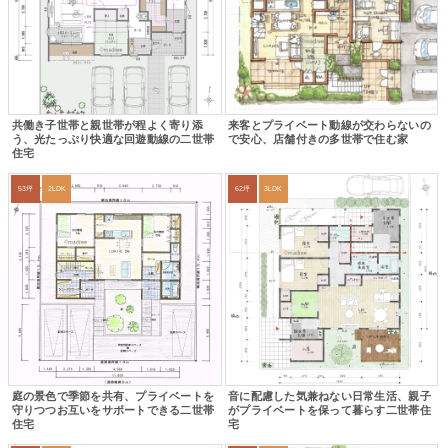
共働き子世帯と親世帯が程よく寄り添
来客とプライベート動線が交わらないの
う、光たっぷり快適な回遊動線の二世帯
で安心、店舗付きの多世帯で住む家
住宅
53坪
2LDK
62坪
3LDK
庭の景色で季節を共有、プライベートを
音に配慮した気兼ねない日常生活、親子
守りつつお互いをサポートできる二世帯
がプライベートを保って暮らす二世帯住
住宅
宅