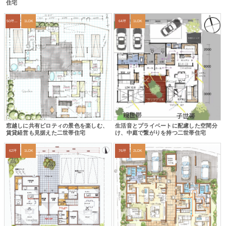
住宅
50坪以上
1LDK
64坪
1LDK
窓越しに共有ピロティの景色を楽しむ、
生活音とプライベートに配慮した空間分
賃貸経営も見据えた二世帯住宅
け、中庭で繋がりを持つ二世帯住宅
62坪
1LDK
76坪
2LDK