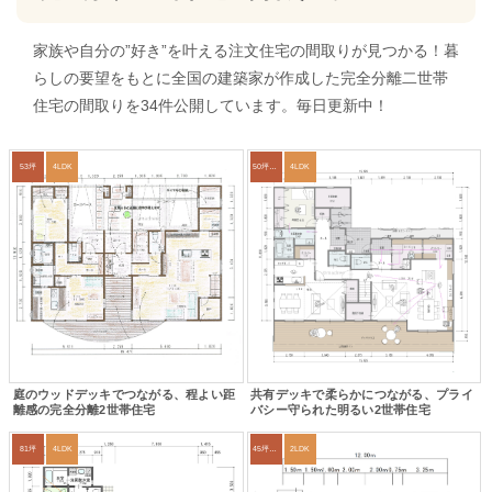
家族や自分の”好き”を叶える注文住宅の間取りが見つかる！暮
らしの要望をもとに全国の建築家が作成した完全分離二世帯
住宅の間取りを34件公開しています。毎日更新中！
53坪
4LDK
50坪以上
4LDK
庭のウッドデッキでつながる、程よい距
共有デッキで柔らかにつながる、プライ
離感の完全分離2世帯住宅
バシー守られた明るい2世帯住宅
81坪
4LDK
45坪～49坪
2LDK