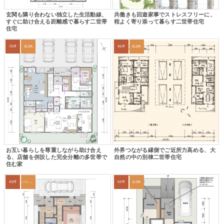
玄関も隣り合わない独立した生活動線、
共働きも回遊家事でストレスフリーに、
すぐに助け合える距離感で暮らす二世帯
程よく寄り添って暮らす二世帯住宅
住宅
75坪
3LDK
45坪
6LDK
お互い暮らしを尊重しながら助け合え
外界つながる縁側でご近所力高める、大
る、店舗を併設した完全分離の多世帯で
自然の中の別棟二世帯住宅
住む家
43坪
パントリー
42坪
1LDK