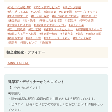
#外とつながるLDK
#アウトドアリビング
#リビング吹抜
#広く感じるLDK
#広い庭
#南向き庭
#家庭菜園
#オープンキッチン
#生活感隠す工夫
#たっぷり収納
#雨に濡れずに玄関へ
#眺め楽しむ
#来客動線
#楽々洗濯
#坪庭の見える浴室
#浴室1坪
#2WAY玄関
#玄関近くに洗面所
#帰宅後すぐ手洗いうがい
#荷下ろし楽
#広い土間収納
#広い玄関
#駐車スペースたっぷり
#来客用駐車スペース
#朝日の入る子ども部屋
#将来間仕切り
#夫婦別室
#高窓
#東向き玄関
#西向き玄関
#掃き出し窓
#リモートワーク対応
#リビング収納
#高天井
#1階リビング
#1階寝室
担当建築家・デザイナー
KANS PLANNING
建築家・デザイナー
からのコメント
【こだわりのポイント】
■共通部分
・建物はL型に配置し南西の庭を共用できるよう配置しています。
・ピロティーは長くなりますので狭苦しくならないよう1軒の幅をとっ
ています。