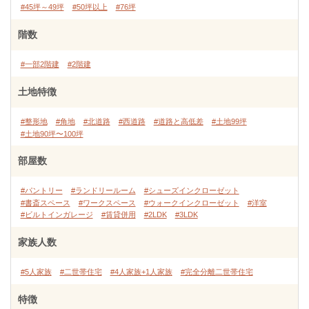
#45坪～49坪
#50坪以上
#76坪
階数
#一部2階建
#2階建
土地特徴
#整形地
#角地
#北道路
#西道路
#道路と高低差
#土地99坪
#土地90坪〜100坪
部屋数
#パントリー
#ランドリールーム
#シューズインクローゼット
#書斎スペース
#ワークスペース
#ウォークインクローゼット
#洋室
#ビルトインガレージ
#賃貸併用
#2LDK
#3LDK
家族人数
#5人家族
#二世帯住宅
#4人家族+1人家族
#完全分離二世帯住宅
特徴