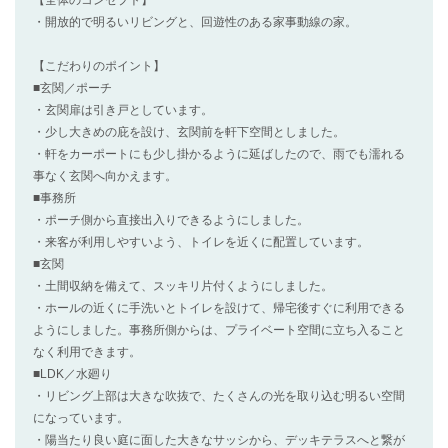
【全体のコンセプト】
・開放的で明るいリビングと、回遊性のある家事動線の家。
【こだわりのポイント】
■玄関／ポーチ
・玄関扉は引き戸としています。
・少し大きめの庇を設け、玄関前を軒下空間としました。
・軒をカーポートにも少し掛かるように延ばしたので、雨でも濡れる
事なく玄関へ向かえます。
■事務所
・ポーチ側から直接出入りできるようにしました。
・来客が利用しやすいよう、トイレを近くに配置しています。
■玄関
・土間収納を備えて、スッキリ片付くようにしました。
・ホールの近くに手洗いとトイレを設けて、帰宅後すぐに利用できる
ようにしました。事務所側からは、プライベート空間に立ち入ること
なく利用できます。
■LDK／水廻り
・リビング上部は大きな吹抜で、たくさんの光を取り込む明るい空間
になっています。
・陽当たり良い庭に面した大きなサッシから、デッキテラスへと繋が