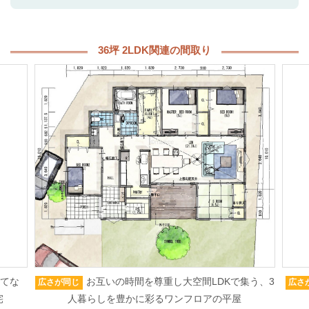
36坪 2LDK関連の間取り
もてな
お互いの時間を尊重し大空間LDKで集う、3
広さが同じ
広さ
宅
人暮らしを豊かに彩るワンフロアの平屋