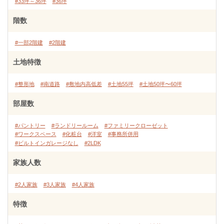
#33坪～36坪
#36坪
階数
#一部2階建
#2階建
土地特徴
#整形地
#南道路
#敷地内高低差
#土地55坪
#土地50坪〜60坪
部屋数
#パントリー
#ランドリールーム
#ファミリークローゼット
#ワークスペース
#化粧台
#洋室
#事務所併用
#ビルトインガレージなし
#2LDK
家族人数
#2人家族
#3人家族
#4人家族
特徴