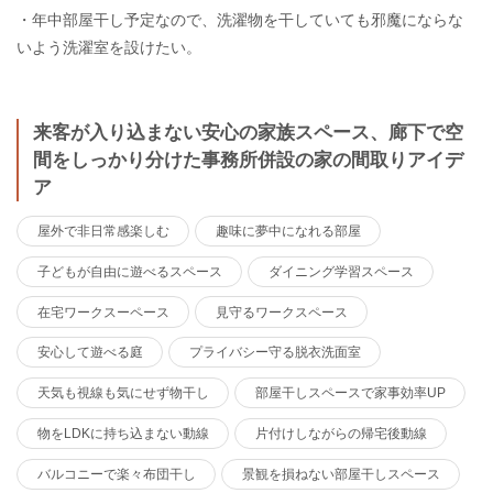
・年中部屋干し予定なので、洗濯物を干していても邪魔にならな
いよう洗濯室を設けたい。
来客が入り込まない安心の家族スペース、廊下で空
間をしっかり分けた事務所併設の家の間取りアイデ
ア
屋外で非日常感楽しむ
趣味に夢中になれる部屋
子どもが自由に遊べるスペース
ダイニング学習スペース
在宅ワークスーペース
見守るワークスペース
安心して遊べる庭
プライバシー守る脱衣洗面室
天気も視線も気にせず物干し
部屋干しスペースで家事効率UP
物をLDKに持ち込まない動線
片付けしながらの帰宅後動線
バルコニーで楽々布団干し
景観を損ねない部屋干しスペース