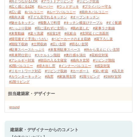
#外とつながるLDK
#アウトドアリビング
#リビング吹抜
#広く感じるLDK
#ルーバー
#ウッドデッキ
#プライバシー守る
#広い庭
#バルコニー
#ルーフバルコニー
#南向きバルコニー
#南向き庭
#子ども見守れるキッチン
#オープンキッチン
#魅せるキッチン
#複数人で料理
#キッチン横並びテーブル
#すぐ配膳
#たっぷり収納
#雨に濡れずに玄関へ
#眺め楽しむ
#家事ラク動線
#来客動線
#楽々洗濯
#浴室1坪
#化粧台
#玄関近くに洗面所
#帰宅後すぐ手洗いうがい
#ベビーカーそのまま収納
#荷下ろし楽
#階段下収納
#土間収納
#広い玄関
#明るい玄関
#駐車スペースたっぷり
#来客用駐車スペース
#外から見えにくい玄関
#将来間仕切り
#スケルトン階段
#奥行感を演出
#花粉症対策
#アレルギー対策
#朝日の入る主寝室
#南向き玄関
#リビング階段
#2階バルコニー
#掃き出し窓
#インナーバルコニー
#感染対策
#リモートワーク対応
#リビング収納
#カーポート
#深い軒庇
#高天井
#カウンターキッチン
#高窓
#家族用玄関
#1階リビング
#1WAY玄関
#1階リビング
担当建築家・デザイナー
ground
建築家・デザイナー
からのコメント