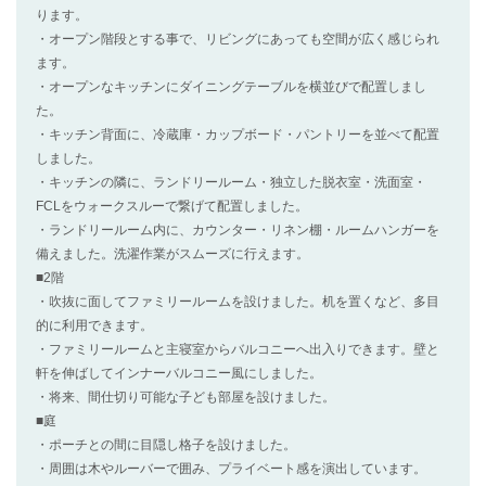
ります。
・オープン階段とする事で、リビングにあっても空間が広く感じられ
ます。
・オープンなキッチンにダイニングテーブルを横並びで配置しまし
た。
・キッチン背面に、冷蔵庫・カップボード・パントリーを並べて配置
しました。
・キッチンの隣に、ランドリールーム・独立した脱衣室・洗面室・
FCLをウォークスルーで繋げて配置しました。
・ランドリールーム内に、カウンター・リネン棚・ルームハンガーを
備えました。洗濯作業がスムーズに行えます。
■2階
・吹抜に面してファミリールームを設けました。机を置くなど、多目
的に利用できます。
・ファミリールームと主寝室からバルコニーへ出入りできます。壁と
軒を伸ばしてインナーバルコニー風にしました。
・将来、間仕切り可能な子ども部屋を設けました。
■庭
・ポーチとの間に目隠し格子を設けました。
・周囲は木やルーバーで囲み、プライベート感を演出しています。