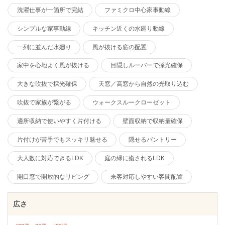
洗濯仕事が一箇所で完結
ファミクロ中心家事動線
シンプルな家事動線
キッチン近くの水廻り動線
一列に並んだ水廻り
風が抜ける窓の配置
家中を心地よく風が抜ける
目隠しルーバーで採光確保
大きな吹抜で採光確保
天窓／高窓から自然の光取り込む
吹抜で家族が繋がる
ウォークスルークローゼット
適所収納で使いやすく片付ける
壁面収納で収納量確保
片付けが苦手でもスッキリ魅せる
隠せるパントリー
大人数に対応できるLDK
庭の緑に癒されるLDK
開口窓で開放的なリビング
来客対応しやすい客間配置
広さ