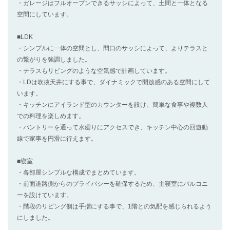
・ガレージはフルオープンできるサッシによって、土間と一体となる
空間にしています。
■LDK
・シンプルに一体の空間とし、間口のサッシによって、よりテラスと
の繋がりを強調しました。
・テラスもリビングのような空気感で計画しています。
・LDは吹抜天井にする事で、ダイナミックで開放感のある空間にして
います。
・キッチンにアイランド型のカウンターを設け、簡単な食事や複数人
での料理を楽しめます。
・パントリーを通って水廻りにアクセスでき、キッチン中心の回遊動
線で家事を円滑に行えます。
■寝室
・各部屋シンプルな構成でまとめています。
・前面道路側からのプライバシーを確保するため、主寝室にバルコニ
ーを設けています。
・階段のリビング側は手摺にする事で、1階との気配を感じられるよう
にしました。