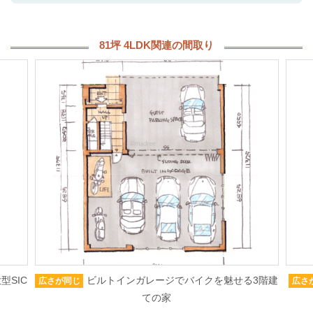
81坪 4LDK関連の間取り
型SIC
ビルトインガレージでバイクを魅せる3階建
広さが同じ
広さ
ての家