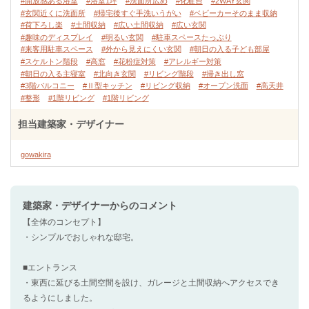
#開放感ある浴室
#浴室1坪
#洗面所広め
#化粧台
#2WAY玄関
#玄関近くに洗面所
#帰宅後すぐ手洗いうがい
#ベビーカーそのまま収納
#荷下ろし楽
#土間収納
#広い土間収納
#広い玄関
#趣味のディスプレイ
#明るい玄関
#駐車スペースたっぷり
#来客用駐車スペース
#外から見えにくい玄関
#朝日の入る子ども部屋
#スケルトン階段
#高窓
#花粉症対策
#アレルギー対策
#朝日の入る主寝室
#北向き玄関
#リビング階段
#掃き出し窓
#3階バルコニー
#Ⅱ型キッチン
#リビング収納
#オープン洗面
#高天井
#整形
#1階リビング
#1階リビング
担当建築家・デザイナー
gowakira
建築家・デザイナー
からのコメント
【全体のコンセプト】
・シンプルでおしゃれな邸宅。
■エントランス
・東西に延びる土間空間を設け、ガレージと土間収納へアクセスでき
るようにしました。