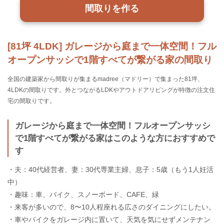
間取りを作る
[81坪 4LDK] ガレージから庭まで一体空間！フル
オープンサッシで1階すべてが繋がる家の間取り
全国の建築家から間取りが集まるmadree（マドリー）で集まった81坪、
4LDKの間取りです。外とつながるLDKやアウトドアリビングが特徴の注文住
宅の間取りです。
ガレージから庭まで一体空間！フルオープンサッシ
で1階すべてが繋がる家はこのような方におすすめで
す
・夫：40代経営者、妻：30代専業主婦、息子：5歳（もう1人妊活
中）
・趣味：車、バイク、スノーボード、CAFE、緑
・来客が多いので、8〜10人程座れる広さのダイニングにしたい。
・車やバイクをガレージ内に置いて、天気を気にせずメンテナン