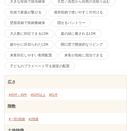
大きな吹抜で採光確保
天窓／高窓から自然の光取り込む
吹抜で家族が繋がる
適所収納で使いやすく片付ける
壁面収納で収納量確保
隠せるパントリー
大人数に対応できるLDK
庭の緑に癒されるLDK
緩やかに区切られたLDK
開口窓で開放的なリビング
来客対応しやすい客間配置
来客が気軽に宿泊できる
子どものプライベート守る個室の配置
広さ
#45坪～49坪
#50坪以上
#81坪
階数
#一部2階建
#2階建
土地特徴