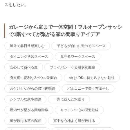
スをしたい。
ガレージから庭まで一体空間！フルオープンサッシ
で1階すべてが繋がる家の間取りアイデア
屋外で非日常感楽しむ
子どもが自由に遊べるスペース
ダイニング学習スペース
見守るワークスペース
安心して遊べる庭
プライバシー守る脱衣洗面室
身支度に便利な2ボウル洗面台
物をLDKに持ち込まない動線
片付けしながらの帰宅後動線
バルコニーで楽々布団干し
シンプルな家事動線
一列に並んだ水廻り
屋内外が繋がる回遊動線
キッチン中心の回遊動線
風が抜ける窓の配置
家中を心地よく風が抜ける