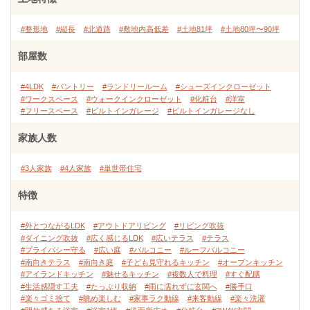
#整形地
#縦長
#北道路
#敷地内高低差
#土地81坪
#土地80坪〜90坪
部屋数
#4LDK
#パントリー
#ランドリールーム
#シューズインクローゼット
#ワークスペース
#ウォークインクローゼット
#化粧台
#洋室
#フリースペース
#ビルトインガレージ
#ビルトインガレージなし
家族人数
#3人家族
#4人家族
#単世帯住宅
特徴
#外とつながるLDK
#アウトドアリビング
#リビング吹抜
#ダイニング吹抜
#広く感じるLDK
#広いテラス
#テラス
#プライバシー守る
#広い庭
#バルコニー
#ルーフバルコニー
#南向きテラス
#南向き庭
#子ども見守れるキッチン
#オープンキッチン
#アイランドキッチン
#魅せるキッチン
#複数人で料理
#すぐ配膳
#生活感隠す工夫
#たっぷり収納
#雨に濡れずに玄関へ
#勝手口
#楽々ゴミ捨て
#眺め楽しむ
#家事ラク動線
#来客動線
#楽々洗濯