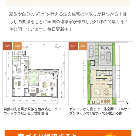
家族や自分の”好き”を叶える注文住宅の間取りが見つかる！暮
らしの要望をもとに全国の建築家が作成した81坪の間取りを2
件公開しています。毎日更新中！
81坪
4LDK
81坪
4LDK
自然の光と風が家族を包み込む、ライト
ガレージから庭まで一体空間！フルオー
コートでつながる二世帯住宅
プンサッシで1階すべてが繋がる家