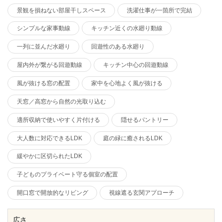
景観を損ねない部屋干しスペース
洗濯仕事が一箇所で完結
シンプルな家事動線
キッチン近くの水廻り動線
一列に並んだ水廻り
回遊性のある水廻り
屋内外が繋がる回遊動線
キッチン中心の回遊動線
風が抜ける窓の配置
家中を心地よく風が抜ける
天窓／高窓から自然の光取り込む
適所収納で使いやすく片付ける
隠せるパントリー
大人数に対応できるLDK
庭の緑に癒されるLDK
緩やかに区切られたLDK
子どものプライベート守る個室の配置
開口窓で開放的なリビング
視線遮る玄関アプローチ
広さ