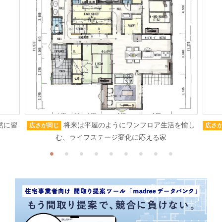
然に習
将来は平屋のようにワンフロア生活を愉し
広さが同じ
広さ
む、ライフステージ変化に応える家