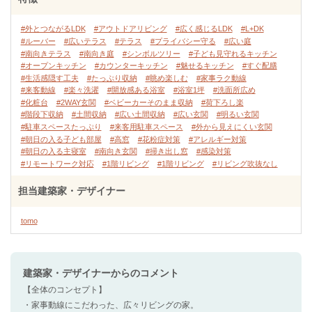
#外とつながるLDK
#アウトドアリビング
#広く感じるLDK
#L+DK
#ルーバー
#広いテラス
#テラス
#プライバシー守る
#広い庭
#南向きテラス
#南向き庭
#シンボルツリー
#子ども見守れるキッチン
#オープンキッチン
#カウンターキッチン
#魅せるキッチン
#すぐ配膳
#生活感隠す工夫
#たっぷり収納
#眺め楽しむ
#家事ラク動線
#来客動線
#楽々洗濯
#開放感ある浴室
#浴室1坪
#洗面所広め
#化粧台
#2WAY玄関
#ベビーカーそのまま収納
#荷下ろし楽
#階段下収納
#土間収納
#広い土間収納
#広い玄関
#明るい玄関
#駐車スペースたっぷり
#来客用駐車スペース
#外から見えにくい玄関
#朝日の入る子ども部屋
#高窓
#花粉症対策
#アレルギー対策
#朝日の入る主寝室
#南向き玄関
#掃き出し窓
#感染対策
#リモートワーク対応
#1階リビング
#1階リビング
#リビング吹抜なし
担当建築家・デザイナー
tomo
建築家・デザイナー
からのコメント
【全体のコンセプト】
・家事動線にこだわった、広々リビングの家。