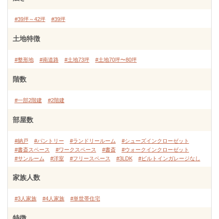
#39坪～42坪
#39坪
土地特徴
#整形地
#南道路
#土地73坪
#土地70坪〜80坪
階数
#一部2階建
#2階建
部屋数
#納戸
#パントリー
#ランドリールーム
#シューズインクローゼット
#書斎スペース
#ワークスペース
#書斎
#ウォークインクローゼット
#サンルーム
#洋室
#フリースペース
#3LDK
#ビルトインガレージなし
家族人数
#3人家族
#4人家族
#単世帯住宅
特徴