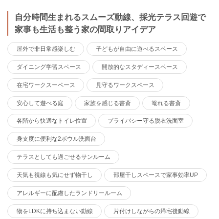
自分時間生まれるスムーズ動線、採光テラス回遊で
家事も生活も整う家の間取りアイデア
屋外で非日常感楽しむ
子どもが自由に遊べるスペース
ダイニング学習スペース
開放的なスタディースペース
在宅ワークスーペース
見守るワークスペース
安心して遊べる庭
家族を感じる書斎
篭れる書斎
各階から快適なトイレ位置
プライバシー守る脱衣洗面室
身支度に便利な2ボウル洗面台
テラスとしても過ごせるサンルーム
天気も視線も気にせず物干し
部屋干しスペースで家事効率UP
アレルギーに配慮したランドリールーム
物をLDKに持ち込まない動線
片付けしながらの帰宅後動線